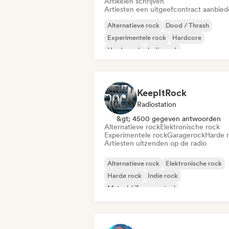
Artikelen schrijven
Artiesten een uitgeefcontract aanbie
Alternatieve rock
Dood / Thrash
Experimentele rock
Hardcore
Harde rock
Indie rock
Metaal / Zwaar metaal
Progressieve r
KeepItRock
Radiostation
&gt; 4500 gegeven antwoorden
Alternatieve rock
Elektronische rock
Experimentele rock
Garagerock
Harde 
Artiesten uitzenden op de radio
Alternatieve rock
Elektronische rock
Harde rock
Indie rock
Metaal / Zwaar metaal
Rock & Roll / Klassieke rock
Experimentele rock
Garagerock