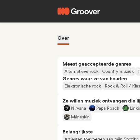
Over
Meest geaccepteerde genres
Alternatieve rock
Country muziek
H
Genres waar ze van houden
Elektronische rock
Rock & Roll / Kla
Ze willen muziek ontvangen die lij
Nirvana
Papa Roach
Linki
Måneskin
Belangrijkste
Artiesten toevoegen aan mijn Spotify-a