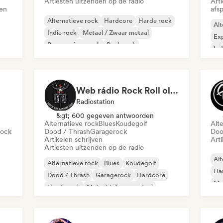
Artiesten uitzenden op de radio
Art
den
afsp
Alternatieve rock
Hardcore
Harde rock
Alt
Indie rock
Metaal / Zwaar metaal
Exp
Progressieve rock
Punk rock
Ind
Rock & Roll / Klassieke rock
ock
Pro
Web rádio Rock Roll old School
Radiostation
&gt; 600 gegeven antwoorden
Alternatieve rock
Blues
Koudegolf
Alt
rock
Dood / Thrash
Garagerock
Doo
Artikelen schrijven
Arti
Artiesten uitzenden op de radio
Alt
Alternatieve rock
Blues
Koudegolf
Ha
Dood / Thrash
Garagerock
Hardcore
Met
Harde rock
Metaal / Zwaar metaal
Pro