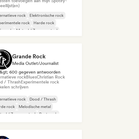
iesten toevoegen aan mijn Spotify-
eellijst(en)
ernatieve rock
Elektronische rock
erimentele rock
Harde rock
ie rock
Metaal / Zwaar metaal
gressieve rock
Punk rock
Grande Rock
Media Outlet/Journalist
&gt; 600 gegeven antwoorden
ernatieve rock
Blues
Christian Rock
d / Thrash
Experimentele rock
kelen schrijven
ernatieve rock
Dood / Thrash
rde rock
Melodische metal
aal / Zwaar metaal
Post punk
gressieve rock
Psychedelische rock