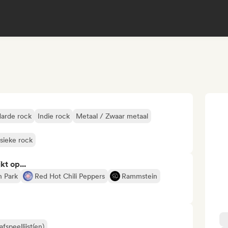
arde rock
Indie rock
Metaal / Zwaar metaal
ssieke rock
kt op...
n Park
Red Hot Chili Peppers
Rammstein
fspeellijst(en)