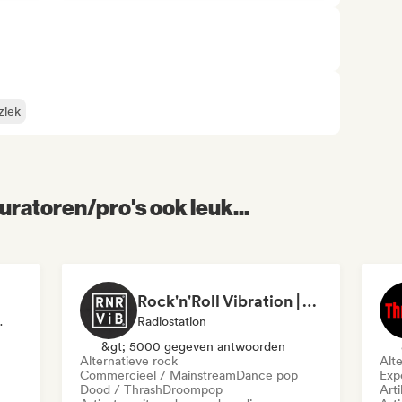
ziek
uratoren/pro's ook leuk...
Rock'n'Roll Vibration | Alternativa Rock
 Uitgever
Radiostation
&gt; 5000 gegeven antwoorden
Alternatieve rock
Alt
Commercieel / Mainstream
Dance pop
Exp
Dood / Thrash
Droompop
Arti