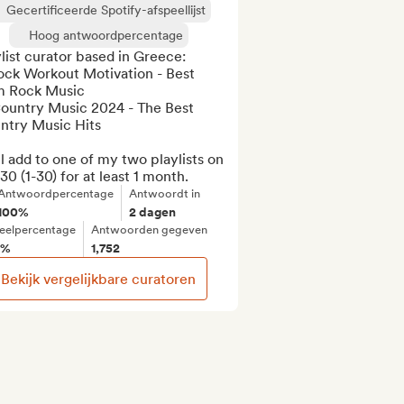
Gecertificeerde Spotify-afspeellijst
Hoog antwoordpercentage
list curator based in Greece:

ock Workout Motivation - Best 
 Rock Music

Country Music 2024 - The Best 
ntry Music Hits

ll add to one of my two playlists on 
30 (1-30) for at least 1 month.
Antwoordpercentage
Antwoordt in
100%
2 dagen
eelpercentage
Antwoorden gegeven
1%
1,752
Bekijk vergelijkbare curatoren