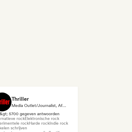
Thriller
Media Outlet/Journalist, Afspeellijst Curator
&gt; 5700 gegeven antwoorden
ernatieve rock
Elektronische rock
erimentele rock
Harde rock
Indie rock
kelen schrijven