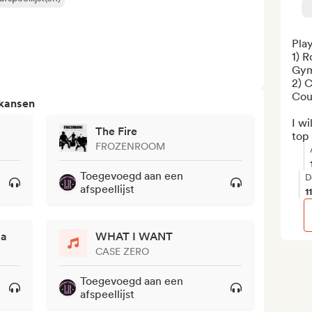
Play
1) R
Gym
2) 
Cou
 kansen
I wi
The Fire
top 
FROZENROOM
Toegevoegd aan een
D
afspeellijst
1
'a
WHAT I WANT
CASE ZERO
Toegevoegd aan een
afspeellijst