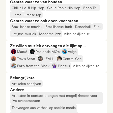
Genres waar ze van houden
Chill / Lo-fi Hip-Hop
Cloud Rap / Hip Hop
Boor/Trui
Grime
Franse rap
Genres waar ze ook open voor staan
Braziliaanse muziek
Braziliaanse funk
Dancehall
Funk
Latijnse muziek
Moderne jazz
Alles bekijken +2
Ze willen muziek ontvangen die lijkt op...
Matuê
Racionais MC's
Veigh
Travis Scott
LEALL
Central Cee
Enzo from the Block
Fleezus
Alles bekijken +3
Belangrijkste
Artikelen schrijven
Andere
Artiesten in contact brengen met mogelijkheden voor
live evenementen
Toevoegen aan verhaal op sociale media