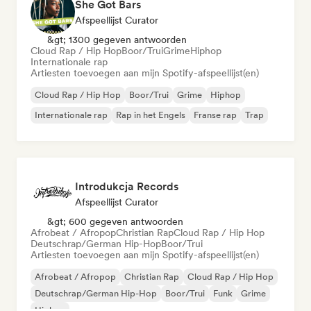
She Got Bars
Afspeellijst Curator
&gt; 1300 gegeven antwoorden
Cloud Rap / Hip Hop
Boor/Trui
Grime
Hiphop
Internationale rap
Artiesten toevoegen aan mijn Spotify-afspeellijst(en)
Cloud Rap / Hip Hop
Boor/Trui
Grime
Hiphop
Internationale rap
Rap in het Engels
Franse rap
Trap
Introdukcja Records
Afspeellijst Curator
&gt; 600 gegeven antwoorden
Afrobeat / Afropop
Christian Rap
Cloud Rap / Hip Hop
Deutschrap/German Hip-Hop
Boor/Trui
Artiesten toevoegen aan mijn Spotify-afspeellijst(en)
Afrobeat / Afropop
Christian Rap
Cloud Rap / Hip Hop
Deutschrap/German Hip-Hop
Boor/Trui
Funk
Grime
Hiphop