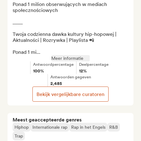
Ponad 1 milion obserwujących w mediach 
społecznościowych

____

Twoja codzienna dawka kultury hip-hopowej | 
Aktualności | Rozrywka | Playlista 📲

Ponad 1 mi...
Meer informatie
Antwoordpercentage
Deelpercentage
100%
12%
Antwoorden gegeven
2,485
Bekijk vergelijkbare curatoren
Meest geaccepteerde genres
Hiphop
Internationale rap
Rap in het Engels
R&B
Trap