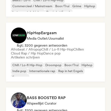
Beats / Lo-fi
Chill / Lo-fi Hip-Hop
Commercieel / Mainstream
Boor/Trui
Grime
Hiphop
Instrumentale hiphop
Rap in het Engels
HipHopEargasm
Media Outlet/Journalist
&gt; 3200 gegeven antwoorden
Afrobeat / Afropop
Chill / Lo-fi Hip-Hop
Chillen
Cloud Rap / Hip Hop
Dance pop
Artikelen schrijven
Chill / Lo-fi Hip-Hop
Droompop
Boor/Trui
Hiphop
Indie pop
Internationale rap
Rap in het Engels
Franse rap
BASS BOOSTED RAP
Afspeellijst Curator
&gt; 3200 gegeven antwoorden