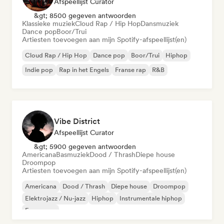
Afspeellijst Curator
&gt; 8500 gegeven antwoorden
Klassieke muziek
Cloud Rap / Hip Hop
Dansmuziek
Dance pop
Boor/Trui
Artiesten toevoegen aan mijn Spotify-afspeellijst(en)
Cloud Rap / Hip Hop
Dance pop
Boor/Trui
Hiphop
Indie pop
Rap in het Engels
Franse rap
R&B
Vibe District
Afspeellijst Curator
&gt; 5900 gegeven antwoorden
Americana
Basmuziek
Dood / Thrash
Diepe house
Droompop
Artiesten toevoegen aan mijn Spotify-afspeellijst(en)
Americana
Dood / Thrash
Diepe house
Droompop
Elektrojazz / Nu-jazz
Hiphop
Instrumentale hiphop
Franse rap