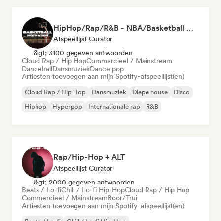
HipHop/Rap/R&B - NBA/Basketball Music
Afspeellijst Curator
&gt; 3100 gegeven antwoorden
Cloud Rap / Hip Hop
Commercieel / Mainstream
Dancehall
Dansmuziek
Dance pop
Artiesten toevoegen aan mijn Spotify-afspeellijst(en)
Cloud Rap / Hip Hop
Dansmuziek
Diepe house
Disco
Hiphop
Hyperpop
Internationale rap
R&B
Rap/Hip-Hop + ALT
Afspeellijst Curator
&gt; 2000 gegeven antwoorden
Beats / Lo-fi
Chill / Lo-fi Hip-Hop
Cloud Rap / Hip Hop
Commercieel / Mainstream
Boor/Trui
Artiesten toevoegen aan mijn Spotify-afspeellijst(en)