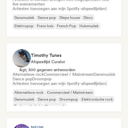
live evenementen
Artiesten toevoegen aan mijn Spotify-afspeellijst(en)
Dansmuziek
Dance pop
Diepe house
Disco
Elektropop
Frans huis
French Pop
Huismuziek
Timothy Tunes
Afspeellijst Curator
&gt; 300 gegeven antwoorden
Alternatieve rock
Commercieel / Mainstream
Dansmuziek
Dance pop
Droompop
Artiesten toevoegen aan mijn Spotify-afspeellijst(en)
Alternatieve rock
Commercieel / Mainstream
Dansmuziek
Dance pop
Droompop
Elektronische rock
Toekomstig huis
Garagerock
NIEUW