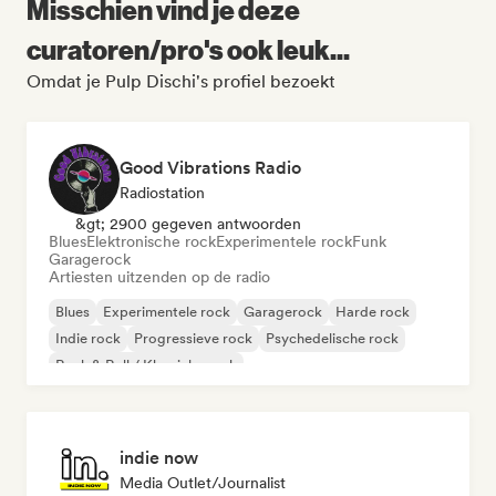
Misschien vind je deze
curatoren/pro's ook leuk...
Omdat je Pulp Dischi's profiel bezoekt
Good Vibrations Radio
Radiostation
&gt; 2900 gegeven antwoorden
Blues
Elektronische rock
Experimentele rock
Funk
Garagerock
Artiesten uitzenden op de radio
Blues
Experimentele rock
Garagerock
Harde rock
Indie rock
Progressieve rock
Psychedelische rock
Rock & Roll / Klassieke rock
indie now
Media Outlet/Journalist