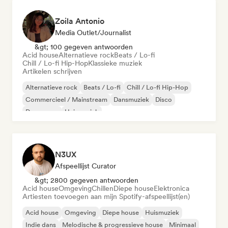
Zoila Antonio
Media Outlet/Journalist
&gt; 100 gegeven antwoorden
Acid house
Alternatieve rock
Beats / Lo-fi
Chill / Lo-fi Hip-Hop
Klassieke muziek
Artikelen schrijven
Alternatieve rock
Beats / Lo-fi
Chill / Lo-fi Hip-Hop
Commercieel / Mainstream
Dansmuziek
Disco
Droompop
Huismuziek
N3UX
Afspeellijst Curator
&gt; 2800 gegeven antwoorden
Acid house
Omgeving
Chillen
Diepe house
Elektronica
Artiesten toevoegen aan mijn Spotify-afspeellijst(en)
Acid house
Omgeving
Diepe house
Huismuziek
Indie dans
Melodische & progressieve house
Minimaal