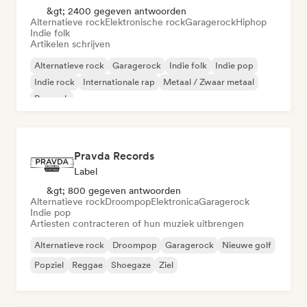
&gt; 2400 gegeven antwoorden
Alternatieve rock
Elektronische rock
Garagerock
Hiphop
Indie folk
Artikelen schrijven
Alternatieve rock
Garagerock
Indie folk
Indie pop
Indie rock
Internationale rap
Metaal / Zwaar metaal
Poprock
Pravda Records
Label
&gt; 800 gegeven antwoorden
Alternatieve rock
Droompop
Elektronica
Garagerock
Indie pop
Artiesten contracteren of hun muziek uitbrengen
Alternatieve rock
Droompop
Garagerock
Nieuwe golf
Popziel
Reggae
Shoegaze
Ziel