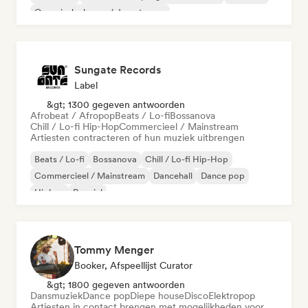
Organische house / downtempo
Sungate Records
Label
&gt; 1300 gegeven antwoorden
Afrobeat / Afropop
Beats / Lo-fi
Bossanova
Chill / Lo-fi Hip-Hop
Commercieel / Mainstream
Artiesten contracteren of hun muziek uitbrengen
Beats / Lo-fi
Bossanova
Chill / Lo-fi Hip-Hop
Commercieel / Mainstream
Dancehall
Dance pop
Hiphop
Popziel
Tommy Menger
Booker, Afspeellijst Curator
&gt; 1800 gegeven antwoorden
Dansmuziek
Dance pop
Diepe house
Disco
Elektropop
Artiesten in contact brengen met mogelijkheden voor