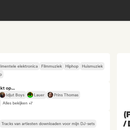
imentele elektronica
Filmmuziek
Hiphop
Huismuziek
p
kt op...
Idjut Boys
Lauer
Prins Thomas
Alles bekijken +7
(
/
Tracks van artiesten downloaden voor mijn DJ-sets