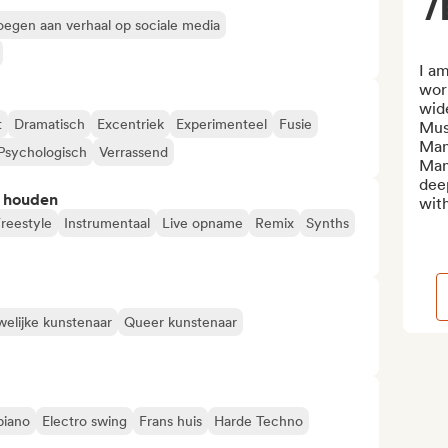
/
egen aan verhaal op sociale media
I am
work
wid
t
Dramatisch
Excentriek
Experimenteel
Fusie
Musi
Man
Psychologisch
Verrassend
Man
dee
n houden
wit
reestyle
Instrumentaal
Live opname
Remix
Synths
elijke kunstenaar
Queer kunstenaar
piano
Electro swing
Frans huis
Harde Techno