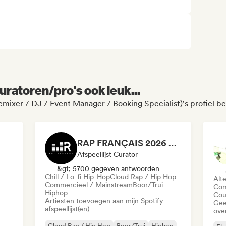
uratoren/pro's ook leuk...
ixer / DJ / Event Manager / Booking Specialist)'s profiel b
RAP FRANÇAIS 2026 🔥🇫🇷 (Way Records)
Afspeellijst Curator
&gt; 5700 gegeven antwoorden
Chill / Lo-fi Hip-Hop
Cloud Rap / Hip Hop
Alt
Commercieel / Mainstream
Boor/Trui
Com
Hiphop
Cou
Artiesten toevoegen aan mijn Spotify-
Gee
afspeellijst(en)
ove
Cloud Rap / Hip Hop
Boor/Trui
Hiphop