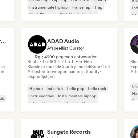
Ele
Instrumentale hiphop
Franse rap
Trap
Ind
Stedelijke pop
Chill / Lo-fi Hip-Hop
Met
Roc
Dreamers Island Entertainment
ADAD Audio
Afspeellijst Curator
&gt; 4900 gegeven antwoorden
Beats / Lo-fi
Chill / Lo-fi Hip-Hop
Blu
use
Klassieke muziek
Country muziek
Boor/Trui
Exp
den
Artiesten toevoegen aan mijn Spotify-
Art
afspeellijst(en)
Blu
Hiphop
Indie folk
Indie pop
Indie rock
Ha
Instrumentaal
Instrumentale hiphop
uis
Psy
Internationale rap
Rap in het Engels
Roc
Sungate Records