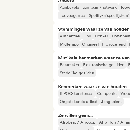
Andere
Aanbevelen aan team/netwerk
Toevo
Toevoegen aan Spotify-afspeellijst(en)
Stemmingen waar ze van houden
Authentiek
Chill
Donker
Downbea
Midtempo
Origineel
Provocerend
Muzikale kenmerken waar ze va
Beatmaker
Elektronische geluiden
F
Stedelijke geluiden
Kenmerken waar ze van houden
BIPOC-kunstenaar
Componist
Vrouw
Ongetekende artiest
Jong talent
Ze willen geen...
Afrobeat / Afropop
Afro Huis / Ama