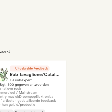
ezoekt
Uitgebreide Feedback
Rob Tavaglione/Catalyst Recording
Geluidsexpert
&gt; 800 gegeven antwoorden
ernatieve rock
mercieel / Mainstream
ntry muziek
Droompop
Elektronica
f artiesten gedetailleerde feedback
r hun geluid/productie