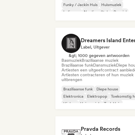
Funky / Jackin Huis
Huismuziek
Indie pop
Nu-disco/Italo
Popziel
Label, Uitgever
&gt; 1000 gegeven antwoorden
Basmuziek
Braziliaanse muziek
Braziliaanse funk
Dansmuziek
Diepe ho
Artiesten een uitgeefcontract aanbie
Artiesten contracteren of hun muziek
uitbrengen
Braziliaanse funk
Diepe house
Elektronica
Elektropop
Toekomstig h
Hiphop
Huismuziek
Tech Huis
Pravda Records