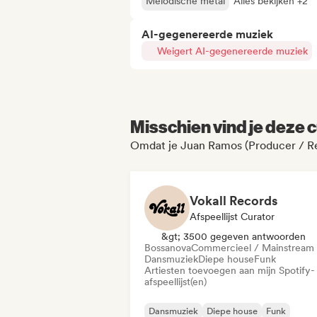
Melodische metal
Alles bekijken +2
AI-gegenereerde muziek
Weigert AI-gegenereerde muziek
Misschien vind je deze c
Omdat je Juan Ramos (Producer / Rem
Vokall Records
Afspeellijst Curator
&gt; 3500 gegeven antwoorden
Bossanova
Commercieel / Mainstream
Dansmuziek
Diepe house
Funk
Artiesten toevoegen aan mijn Spotify-
afspeellijst(en)
Dansmuziek
Diepe house
Funk