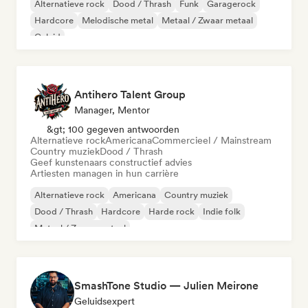
Alternatieve rock
Dood / Thrash
Funk
Garagerock
Hardcore
Melodische metal
Metaal / Zwaar metaal
Geluid
Antihero Talent Group
Manager, Mentor
&gt; 100 gegeven antwoorden
Alternatieve rock
Americana
Commercieel / Mainstream
Country muziek
Dood / Thrash
Geef kunstenaars constructief advies
Artiesten managen in hun carrière
Alternatieve rock
Americana
Country muziek
Dood / Thrash
Hardcore
Harde rock
Indie folk
Metaal / Zwaar metaal
SmashTone Studio — Julien Meirone
Geluidsexpert