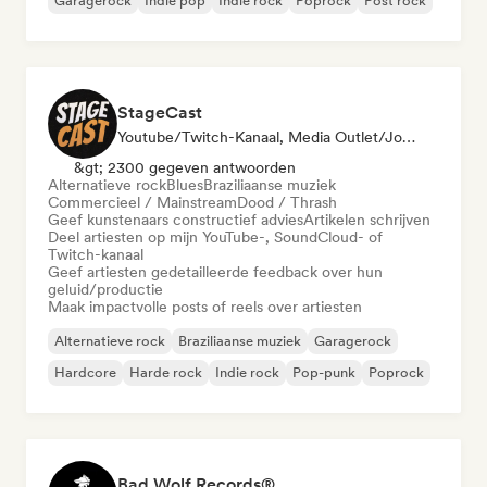
Garagerock
Indie pop
Indie rock
Poprock
Post rock
StageCast
Youtube/Twitch-Kanaal, Media Outlet/Journalist, Mentor, Sociale Media Beïnvloeder, Geluidsexpert
&gt; 2300 gegeven antwoorden
Alternatieve rock
Blues
Braziliaanse muziek
Commercieel / Mainstream
Dood / Thrash
Geef kunstenaars constructief advies
Artikelen schrijven
Deel artiesten op mijn YouTube-, SoundCloud- of
Twitch-kanaal
Geef artiesten gedetailleerde feedback over hun
geluid/productie
Maak impactvolle posts of reels over artiesten
Alternatieve rock
Braziliaanse muziek
Garagerock
Hardcore
Harde rock
Indie rock
Pop-punk
Poprock
Bad Wolf Records®