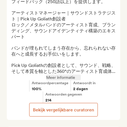
フィードバック（250語以上）を提供します。

アーティストマネージャー｜サウンドストラテジス
ト｜Pick Up Goliath創設者

ロック／メタルバンドのアーティスト育成、ブラン
ディング、サウンドアイデンティティ構築のエキス
パート

バンドが埋もれてしまう存在から、忘れられない存
在へと成長するお手伝いをします。

Pick Up Goliathの創設者として、サウンド、戦略、
そして本質を軸とした360°のアーティスト育成体...
Meer informatie
Antwoordpercentage
Antwoordt in
100%
2 dagen
Antwoorden gegeven
214
Bekijk vergelijkbare curatoren