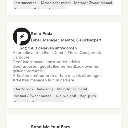
Instrumentaal
Melodische metal
Metaal / Zwaar metaal
Post rock
Progressieve rock
Sello Piola
Label, Manager, Mentor, Geluidsexpert
&gt; 1300 gegeven antwoorden
Alternatieve rock
Blues
Dood / Thrash
Garagerock
Hardcore
Geef kunstenaars constructief advies
Geef artiesten gedetailleerde feedback over hun
geluid/productie
Artiesten contracteren of hun muziek uitbrengen
Artiesten managen in hun carrière
Harde rock
Indie rock
Melodische metal
Metaal / Zwaar metaal
Nieuwe golf
Pop-punk
Poprock
Progressieve rock
Send Me Your Ears