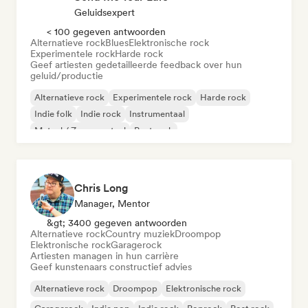
Geluidsexpert
< 100 gegeven antwoorden
Alternatieve rock
Blues
Elektronische rock
Experimentele rock
Harde rock
Geef artiesten gedetailleerde feedback over hun
geluid/productie
Alternatieve rock
Experimentele rock
Harde rock
Indie folk
Indie rock
Instrumentaal
Metaal / Zwaar metaal
Post rock
Chris Long
Manager, Mentor
&gt; 3400 gegeven antwoorden
Alternatieve rock
Country muziek
Droompop
Elektronische rock
Garagerock
Artiesten managen in hun carrière
Geef kunstenaars constructief advies
Alternatieve rock
Droompop
Elektronische rock