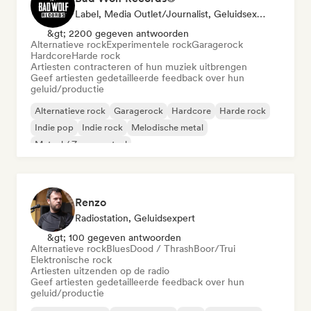
Label, Media Outlet/Journalist, Geluidsexpert
&gt; 2200 gegeven antwoorden
Alternatieve rock
Experimentele rock
Garagerock
Hardcore
Harde rock
Artiesten contracteren of hun muziek uitbrengen
Geef artiesten gedetailleerde feedback over hun
geluid/productie
Alternatieve rock
Garagerock
Hardcore
Harde rock
Indie pop
Indie rock
Melodische metal
Metaal / Zwaar metaal
Renzo
Radiostation, Geluidsexpert
&gt; 100 gegeven antwoorden
Alternatieve rock
Blues
Dood / Thrash
Boor/Trui
Elektronische rock
Artiesten uitzenden op de radio
Geef artiesten gedetailleerde feedback over hun
geluid/productie