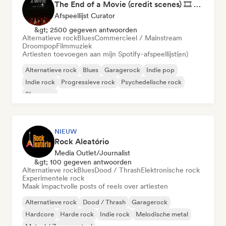
The End of a Movie (credit scenes) 🎞️ Cinematic Dream Pop & Bedroom Indie
Afspeellijst Curator
&gt; 2500 gegeven antwoorden
Alternatieve rock
Blues
Commercieel / Mainstream
Droompop
Filmmuziek
Artiesten toevoegen aan mijn Spotify-afspeellijst(en)
Alternatieve rock
Blues
Garagerock
Indie pop
Indie rock
Progressieve rock
Psychedelische rock
Shoegaze
NIEUW
Rock Aleatório
Media Outlet/Journalist
&gt; 100 gegeven antwoorden
Alternatieve rock
Blues
Dood / Thrash
Elektronische rock
Experimentele rock
Maak impactvolle posts of reels over artiesten
Alternatieve rock
Dood / Thrash
Garagerock
Hardcore
Harde rock
Indie rock
Melodische metal