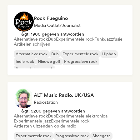
Rock Fueguino
Media Outlet/Journalist
&gt; 1900 gegeven antwoorden
Alternatieve rock
Dub
Experimentele rock
Funk
Jazzfusie
Artikelen schrijven
Alternatieve rock
Dub
Experimentele rock
Hiphop
Indie rock
Nieuwe golf
Progressieve rock
Psychedelische rock
ALT Music Radio. UK/USA
Radiostation
&gt; 5200 gegeven antwoorden
Alternatieve rock
Dub
Experimentele elektronica
Experimentele jazz
Experimentele rock
Artiesten uitzenden op de radio
Experimentele rock
Progressieve rock
Shoegaze