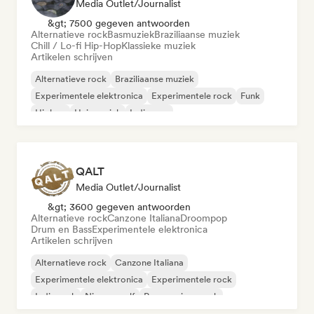
Media Outlet/Journalist
&gt; 7500 gegeven antwoorden
Alternatieve rock
Basmuziek
Braziliaanse muziek
Chill / Lo-fi Hip-Hop
Klassieke muziek
Artikelen schrijven
Alternatieve rock
Braziliaanse muziek
Experimentele elektronica
Experimentele rock
Funk
Hiphop
Huismuziek
Indie pop
QALT
Media Outlet/Journalist
&gt; 3600 gegeven antwoorden
Alternatieve rock
Canzone Italiana
Droompop
Drum en Bass
Experimentele elektronica
Artikelen schrijven
Alternatieve rock
Canzone Italiana
Experimentele elektronica
Experimentele rock
Indie rock
Nieuwe golf
Progressieve rock
Psychedelische rock