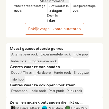
Meer informatie
Antwoordpercentage
Antwoordt in
Deelpercentage
100%
3 dagen
79%
Deelt in
1 dag
Bekijk vergelijkbare curatoren
Meest geaccepteerde genres
Alternatieve rock
Experimentele rock
Indie pop
Indie rock
Progressieve rock
Genres waar ze van houden
Dood / Thrash
Hardcore
Harde rock
Shoegaze
Trip hop
Genres waar ze ook open voor staan
Droompop
Indie rock
Post punk
Punk rock
Ze willen muziek ontvangen die lijkt op...
Massive Attack
Pearl Jam
Linkin Park