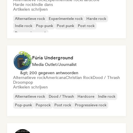
Harde rock
Indie dans
Artikelen schrijven
Alternatieve rock
Experimentele rock
Harde rock
Indie rock
Pop-punk
Post punk
Post rock
Progressieve rock
Fúria Underground
Media Outlet/Journalist
&gt; 200 gegeven antwoorden
Alternatieve rock
Americana
Christian Rock
Dood / Thrash
Droompop
Artikelen schrijven
Alternatieve rock
Dood / Thrash
Hardcore
Indie rock
Pop-punk
Poprock
Post rock
Progressieve rock