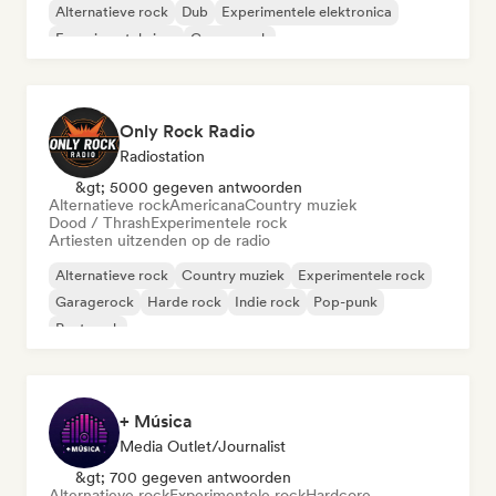
Alternatieve rock
Dub
Experimentele elektronica
Experimentele jazz
Garagerock
Only Rock Radio
Radiostation
&gt; 5000 gegeven antwoorden
Alternatieve rock
Americana
Country muziek
Dood / Thrash
Experimentele rock
Artiesten uitzenden op de radio
Alternatieve rock
Country muziek
Experimentele rock
Garagerock
Harde rock
Indie rock
Pop-punk
Post punk
+ Música
Media Outlet/Journalist
&gt; 700 gegeven antwoorden
Alternatieve rock
Experimentele rock
Hardcore