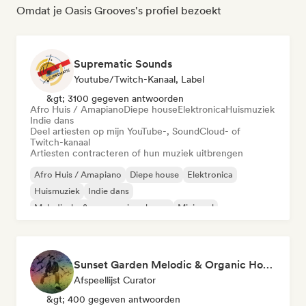
Omdat je Oasis Grooves's profiel bezoekt
Suprematic Sounds
Youtube/Twitch-Kanaal, Label
&gt; 3100 gegeven antwoorden
Afro Huis / Amapiano
Diepe house
Elektronica
Huismuziek
Indie dans
Deel artiesten op mijn YouTube-, SoundCloud- of
Twitch-kanaal
Artiesten contracteren of hun muziek uitbrengen
Afro Huis / Amapiano
Diepe house
Elektronica
Huismuziek
Indie dans
Melodische & progressieve house
Minimaal
Organische house / downtempo
Sunset Garden Melodic & Organic House
Afspeellijst Curator
&gt; 400 gegeven antwoorden