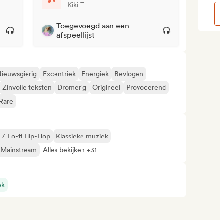
Kiki T
Toegevoegd aan een
afspeellijst
ieuwsgierig
Excentriek
Energiek
Bevlogen
Zinvolle teksten
Dromerig
Origineel
Provocerend
Rare
l / Lo-fi Hip-Hop
Klassieke muziek
 Mainstream
Alles bekijken +31
ek