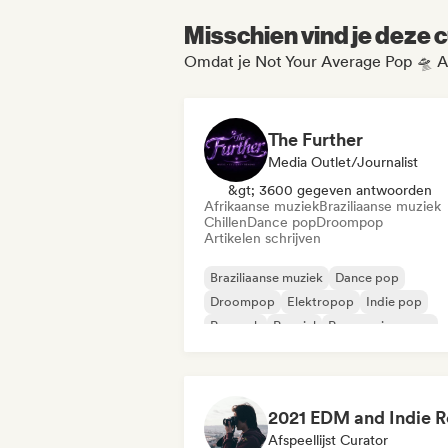
Misschien vind je deze c
Omdat je Not Your Average Pop 🛸 Ar
The Further
Media Outlet/Journalist
&gt; 3600 gegeven antwoorden
Afrikaanse muziek
Braziliaanse muziek
Chillen
Dance pop
Droompop
Artikelen schrijven
Braziliaanse muziek
Dance pop
Droompop
Elektropop
Indie pop
Poprock
Popziel
Progressieve pop
Afspeellijst Curator