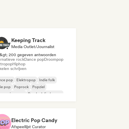
Keeping Track
Media Outlet/Journalist
&gt; 200 gegeven antwoorden
ernatieve rock
Dance pop
Droompop
ktropop
Hiphop
kelen schrijven
nce pop
Elektropop
Indie folk
ie pop
Poprock
Popziel
ogressieve pop
Psychedelische pop
Electric Pop Candy
Afspeellijst Curator