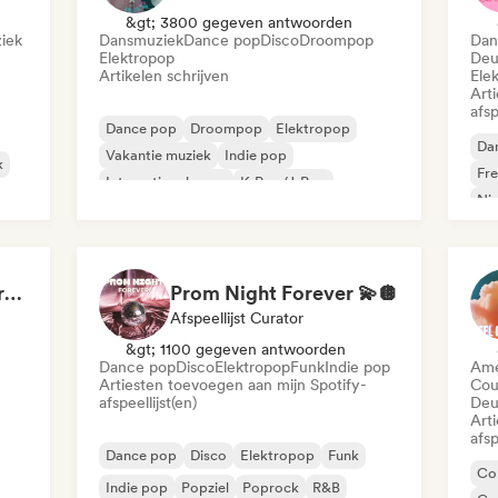
&gt; 3800 gegeven antwoorden
iek
Dansmuziek
Dance pop
Disco
Droompop
Dan
Elektropop
Deu
Artikelen schrijven
Ele
Art
afsp
Dance pop
Droompop
Elektropop
Da
Vakantie muziek
Indie pop
k
Fr
Internationale pop
K-Pop/J-Pop
Ni
Poprock
Main Character Syndrome
Prom Night Forever 💫🪩
Afspeellijst Curator
&gt; 1100 gegeven antwoorden
Dance pop
Disco
Elektropop
Funk
Indie pop
Ame
Artiesten toevoegen aan mijn Spotify-
Cou
afspeellijst(en)
Deu
Art
afsp
Dance pop
Disco
Elektropop
Funk
Co
Indie pop
Popziel
Poprock
R&B