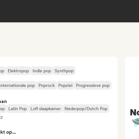
op
Elektropop
Indie pop
Synthpop
Internationale pop
Poprock
Popziel
Progressieve pop
aan
Pop
Latin Pop
Lofi slaapkamer
Nederpop/Dutch Pop
No
+2

kt op...