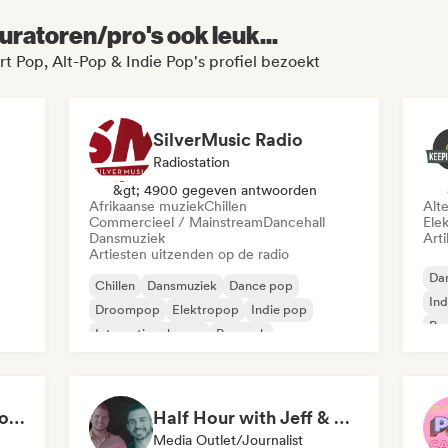
uratoren/pro's ook leuk...
t Pop, Alt-Pop & Indie Pop's profiel bezoekt
SilverMusic Radio
Radiostation
&gt; 4900 gegeven antwoorden
Afrikaanse muziek
Chillen
Alt
Commercieel / Mainstream
Dancehall
Ele
Dansmuziek
Arti
Artiesten uitzenden op de radio
Da
Chillen
Dansmuziek
Dance pop
Ind
Droompop
Elektropop
Indie pop
Pr
Internationale pop
Poprock
2021 EDM and Indie Rock
Half Hour with Jeff & Richie (An Entertainment Podcast)
Media Outlet/Journalist