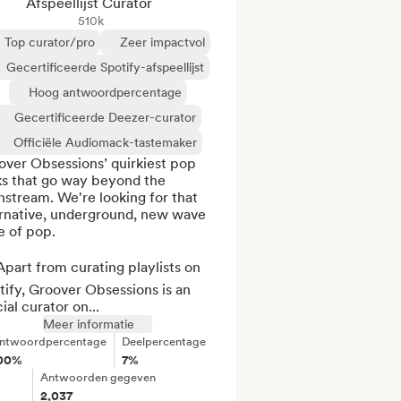
Afspeellijst Curator
510k
Top curator/pro
Zeer impactvol
Gecertificeerde Spotify-afspeellijst
Hoog antwoordpercentage
Gecertificeerde Deezer-curator
Officiële Audiomack-tastemaker
ver Obsessions’ quirkiest pop 
ks that go way beyond the 
stream. We're looking for that 
ernative, underground, new wave 
e of pop. 

part from curating playlists on 
ify, Groover Obsessions is an 
cial curator on...
Meer informatie
ntwoordpercentage
Deelpercentage
00%
7%
Antwoorden gegeven
2,037