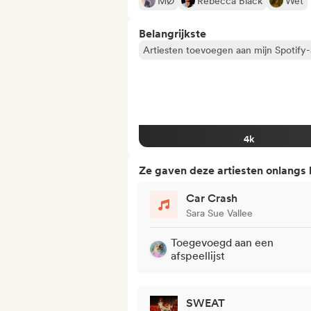
MØ
Rebecca Black
Wet
Belangrijkste
Artiesten toevoegen aan mijn Spotify-a
4k
Ze gaven deze artiesten onlangs
Car Crash
Sara Sue Vallee
Toegevoegd aan een
afspeellijst
SWEAT