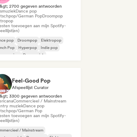
&gt; 2700 gegeven antwoorden
smuziek
Dance pop
tschpop/German Pop
Droompop
ktropop
iesten toevoegen aan mijn Spotify-
eellijst(en)
nce pop
Droompop
Elektropop
ench Pop
Hyperpop
Indie pop
euwe scène
Dansmuziek
Feel-Good Pop
Afspeellijst Curator
&gt; 3300 gegeven antwoorden
ricana
Commercieel / Mainstream
ntry muziek
Dance pop
tschpop/German Pop
iesten toevoegen aan mijn Spotify-
eellijst(en)
mmercieel / Mainstream