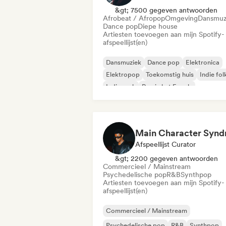
&gt; 7500 gegeven antwoorden
Afrobeat / Afropop
Omgeving
Dansmuz
Dance pop
Diepe house
Artiesten toevoegen aan mijn Spotify-
afspeellijst(en)
Dansmuziek
Dance pop
Elektronica
Elektropop
Toekomstig huis
Indie fol
Indie rock
Rap in het Engels
Afspeellijst Curator
&gt; 2200 gegeven antwoorden
Commercieel / Mainstream
Psychedelische pop
R&B
Synthpop
Artiesten toevoegen aan mijn Spotify-
afspeellijst(en)
Commercieel / Mainstream
Psychedelische pop
R&B
Synthpop