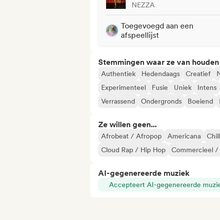
NEZZA
Toegevoegd aan een
afspeellijst
Stemmingen waar ze van houden
Authentiek
Hedendaags
Creatief
N
Experimenteel
Fusie
Uniek
Intens
Verrassend
Ondergronds
Boeiend
Ze willen geen...
Afrobeat / Afropop
Americana
Chil
Cloud Rap / Hip Hop
Commercieel /
AI-gegenereerde muziek
Accepteert AI-gegenereerde muzi