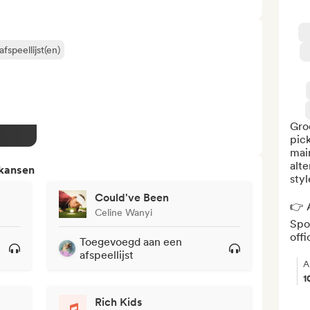
fspeellijst(en)
Groo
pic
main
alt
 kansen
styl
Could've Been
👉 A
Celine Wanyi
Spot
offi
Toegevoegd aan een
afspeellijst
A
1
Rich Kids