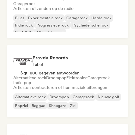
Garagerock
Artiesten uitzenden op de radio
Blues
Experimentele rock
Garagerock
Harde rock
Indie rock
Progressieve rock
Psychedelische rock
Rock & Roll / Klassieke rock
Pravda Records
Label
&gt; 800 gegeven antwoorden
Alternatieve rock
Droompop
Elektronica
Garagerock
Indie pop
Artiesten contracteren of hun muziek uitbrengen
Alternatieve rock
Droompop
Garagerock
Nieuwe golf
Popziel
Reggae
Shoegaze
Ziel