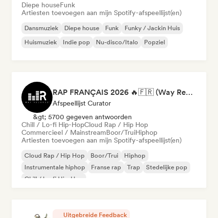
Diepe house
Funk
Artiesten toevoegen aan mijn Spotify-afspeellijst(en)
Dansmuziek
Diepe house
Funk
Funky / Jackin Huis
Huismuziek
Indie pop
Nu-disco/Italo
Popziel
RAP FRANÇAIS 2026 🔥🇫🇷 (Way Records)
Afspeellijst Curator
&gt; 5700 gegeven antwoorden
Chill / Lo-fi Hip-Hop
Cloud Rap / Hip Hop
Commercieel / Mainstream
Boor/Trui
Hiphop
Artiesten toevoegen aan mijn Spotify-afspeellijst(en)
Cloud Rap / Hip Hop
Boor/Trui
Hiphop
Instrumentale hiphop
Franse rap
Trap
Stedelijke pop
Chill / Lo-fi Hip-Hop
Uitgebreide Feedback