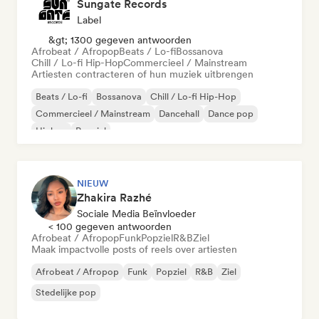
Sungate Records
Label
&gt; 1300 gegeven antwoorden
Afrobeat / Afropop
Beats / Lo-fi
Bossanova
Chill / Lo-fi Hip-Hop
Commercieel / Mainstream
Artiesten contracteren of hun muziek uitbrengen
Beats / Lo-fi
Bossanova
Chill / Lo-fi Hip-Hop
Commercieel / Mainstream
Dancehall
Dance pop
Hiphop
Popziel
NIEUW
Zhakira Razhé
Sociale Media Beïnvloeder
< 100 gegeven antwoorden
Afrobeat / Afropop
Funk
Popziel
R&B
Ziel
Maak impactvolle posts of reels over artiesten
Afrobeat / Afropop
Funk
Popziel
R&B
Ziel
Stedelijke pop