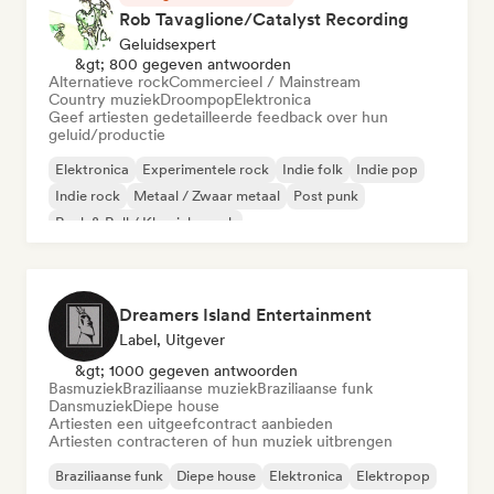
Rob Tavaglione/Catalyst Recording
Geluidsexpert
&gt; 800 gegeven antwoorden
Alternatieve rock
Commercieel / Mainstream
Country muziek
Droompop
Elektronica
Geef artiesten gedetailleerde feedback over hun
geluid/productie
Elektronica
Experimentele rock
Indie folk
Indie pop
Indie rock
Metaal / Zwaar metaal
Post punk
Rock & Roll / Klassieke rock
Dreamers Island Entertainment
Label, Uitgever
&gt; 1000 gegeven antwoorden
Basmuziek
Braziliaanse muziek
Braziliaanse funk
Dansmuziek
Diepe house
Artiesten een uitgeefcontract aanbieden
Artiesten contracteren of hun muziek uitbrengen
Braziliaanse funk
Diepe house
Elektronica
Elektropop