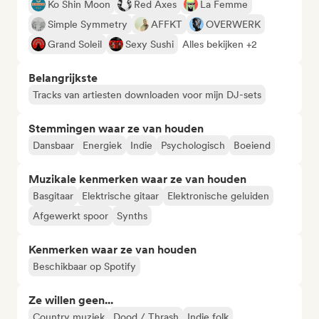
Ko Shin Moon
Red Axes
La Femme
Simple Symmetry
AFFKT
OVERWERK
Grand Soleil
Sexy Sushi
Alles bekijken +2
Belangrijkste
Tracks van artiesten downloaden voor mijn DJ-sets
Stemmingen waar ze van houden
Dansbaar
Energiek
Indie
Psychologisch
Boeiend
Muzikale kenmerken waar ze van houden
Basgitaar
Elektrische gitaar
Elektronische geluiden
Afgewerkt spoor
Synths
Kenmerken waar ze van houden
Beschikbaar op Spotify
Ze willen geen...
Country muziek
Dood / Thrash
Indie folk