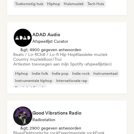
Toekomstig huis
Hiphop
Huismuziek
Tech Huis
ADAD Audio
Afspeellijst Curator
&gt; 4900 gegeven antwoorden
Beats / Lo-fi
Chill / Lo-fi Hip-Hop
Klassieke muziek
Country muziek
Boor/Trui
Artiesten toevoegen aan mijn Spotify-afspeellijst(en)
Hiphop
Indie folk
Indie pop
Indie rock
Instrumentaal
Instrumentale hiphop
Internationale rap
Rap in het Engels
Good Vibrations Radio
Radiostation
&gt; 2900 gegeven antwoorden
Blues
Elektronische rock
Experimentele rock
Funk