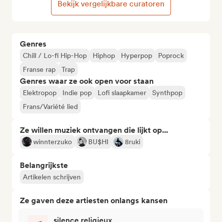
Bekijk vergelijkbare curatoren
Genres
Chill / Lo-fi Hip-Hop
Hiphop
Hyperpop
Poprock
Franse rap
Trap
Genres waar ze ook open voor staan
Elektropop
Indie pop
Lofi slaapkamer
Synthpop
Frans/Variété lied
Ze willen muziek ontvangen die lijkt op...
winnterzuko
BU$HI
8ruki
Belangrijkste
Artikelen schrijven
Ze gaven deze artiesten onlangs kansen
silence religieux