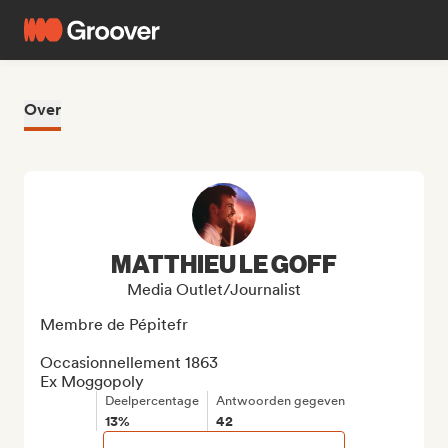
Over
MATTHIEU LE GOFF
Media Outlet/Journalist
Membre de Pépitefr

Occasionnellement 1863

Ex Moggopoly
Deelpercentage
Antwoorden gegeven
13%
42