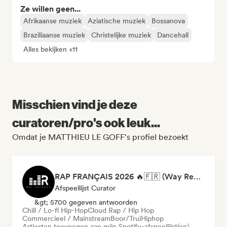
Ze willen geen...
Afrikaanse muziek
Aziatische muziek
Bossanova
Braziliaanse muziek
Christelijke muziek
Dancehall
Alles bekijken +11
Misschien vind je deze
curatoren/pro's ook leuk...
Omdat je MATTHIEU LE GOFF's profiel bezoekt
RAP FRANÇAIS 2026 🔥🇫🇷 (Way Records)
Afspeellijst Curator
&gt; 5700 gegeven antwoorden
Chill / Lo-fi Hip-Hop
Cloud Rap / Hip Hop
Commercieel / Mainstream
Boor/Trui
Hiphop
Artiesten toevoegen aan mijn Spotify-afspeellijst(en)