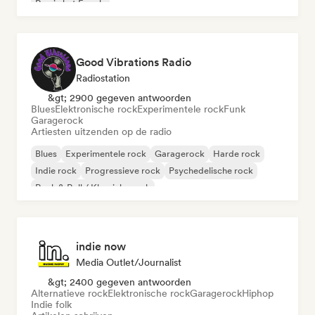
Rap in het Engels
Good Vibrations Radio
Radiostation
&gt; 2900 gegeven antwoorden
Blues
Elektronische rock
Experimentele rock
Funk
Garagerock
Artiesten uitzenden op de radio
Blues
Experimentele rock
Garagerock
Harde rock
Indie rock
Progressieve rock
Psychedelische rock
Rock & Roll / Klassieke rock
indie now
Media Outlet/Journalist
&gt; 2400 gegeven antwoorden
Alternatieve rock
Elektronische rock
Garagerock
Hiphop
Indie folk