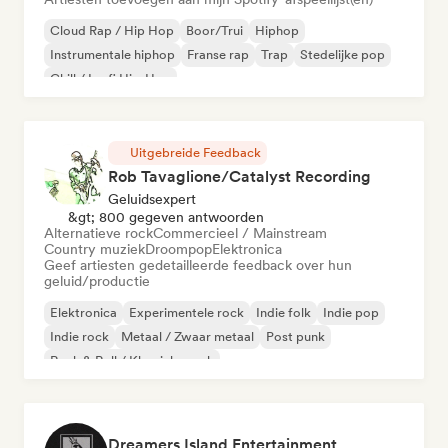
Cloud Rap / Hip Hop
Boor/Trui
Hiphop
Instrumentale hiphop
Franse rap
Trap
Stedelijke pop
Chill / Lo-fi Hip-Hop
Uitgebreide Feedback
Rob Tavaglione/Catalyst Recording
Geluidsexpert
&gt; 800 gegeven antwoorden
Alternatieve rock
Commercieel / Mainstream
Country muziek
Droompop
Elektronica
Geef artiesten gedetailleerde feedback over hun
geluid/productie
Elektronica
Experimentele rock
Indie folk
Indie pop
Indie rock
Metaal / Zwaar metaal
Post punk
Rock & Roll / Klassieke rock
Dreamers Island Entertainment