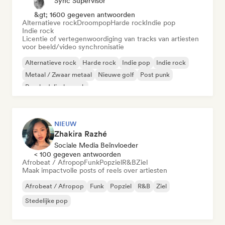
Sync Supervisor
&gt; 1600 gegeven antwoorden
Alternatieve rock
Droompop
Harde rock
Indie pop
Indie rock
Licentie of vertegenwoordiging van tracks van artiesten
voor beeld/video synchronisatie
Alternatieve rock
Harde rock
Indie pop
Indie rock
Metaal / Zwaar metaal
Nieuwe golf
Post punk
Psychedelische rock
NIEUW
Zhakira Razhé
Sociale Media Beïnvloeder
< 100 gegeven antwoorden
Afrobeat / Afropop
Funk
Popziel
R&B
Ziel
Maak impactvolle posts of reels over artiesten
Afrobeat / Afropop
Funk
Popziel
R&B
Ziel
Stedelijke pop