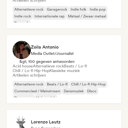
Artikelen schrijven
Alternatieve rock
Garagerock
Indie folk
Indie pop
Indie rock
Internationale rap
Metaal / Zwaar metaal
Poprock
Zoila Antonio
Media Outlet/Journalist
&gt; 100 gegeven antwoorden
Acid house
Alternatieve rock
Beats / Lo-fi
Chill / Lo-fi Hip-Hop
Klassieke muziek
Artikelen schrijven
Alternatieve rock
Beats / Lo-fi
Chill / Lo-fi Hip-Hop
Commercieel / Mainstream
Dansmuziek
Disco
Droompop
Huismuziek
Lorenzo Lautz