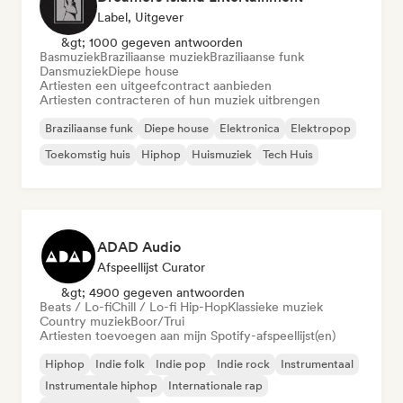
Label, Uitgever
&gt; 1000 gegeven antwoorden
Basmuziek
Braziliaanse muziek
Braziliaanse funk
Dansmuziek
Diepe house
Artiesten een uitgeefcontract aanbieden
Artiesten contracteren of hun muziek uitbrengen
Braziliaanse funk
Diepe house
Elektronica
Elektropop
Toekomstig huis
Hiphop
Huismuziek
Tech Huis
ADAD Audio
Afspeellijst Curator
&gt; 4900 gegeven antwoorden
Beats / Lo-fi
Chill / Lo-fi Hip-Hop
Klassieke muziek
Country muziek
Boor/Trui
Artiesten toevoegen aan mijn Spotify-afspeellijst(en)
Hiphop
Indie folk
Indie pop
Indie rock
Instrumentaal
Instrumentale hiphop
Internationale rap