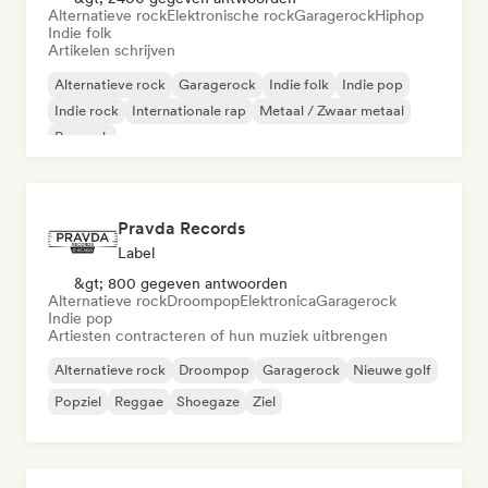
Alternatieve rock
Elektronische rock
Garagerock
Hiphop
Indie folk
Artikelen schrijven
Alternatieve rock
Garagerock
Indie folk
Indie pop
Indie rock
Internationale rap
Metaal / Zwaar metaal
Poprock
Pravda Records
Label
&gt; 800 gegeven antwoorden
Alternatieve rock
Droompop
Elektronica
Garagerock
Indie pop
Artiesten contracteren of hun muziek uitbrengen
Alternatieve rock
Droompop
Garagerock
Nieuwe golf
Popziel
Reggae
Shoegaze
Ziel