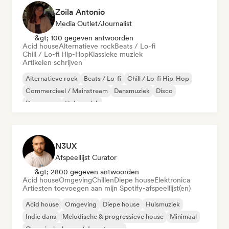
Zoila Antonio
Media Outlet/Journalist
&gt; 100 gegeven antwoorden
Acid house
Alternatieve rock
Beats / Lo-fi
Chill / Lo-fi Hip-Hop
Klassieke muziek
Artikelen schrijven
Alternatieve rock
Beats / Lo-fi
Chill / Lo-fi Hip-Hop
Commercieel / Mainstream
Dansmuziek
Disco
Droompop
Huismuziek
N3UX
Afspeellijst Curator
&gt; 2800 gegeven antwoorden
Acid house
Omgeving
Chillen
Diepe house
Elektronica
Artiesten toevoegen aan mijn Spotify-afspeellijst(en)
Acid house
Omgeving
Diepe house
Huismuziek
Indie dans
Melodische & progressieve house
Minimaal
Organische house / downtempo