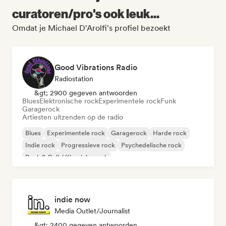
curatoren/pro's ook leuk...
Omdat je Michael D'Arolfi's profiel bezoekt
Good Vibrations Radio
Radiostation
&gt; 2900 gegeven antwoorden
Blues
Elektronische rock
Experimentele rock
Funk
Garagerock
Artiesten uitzenden op de radio
Blues
Experimentele rock
Garagerock
Harde rock
Indie rock
Progressieve rock
Psychedelische rock
Rock & Roll / Klassieke rock
indie now
Media Outlet/Journalist
&gt; 2400 gegeven antwoorden