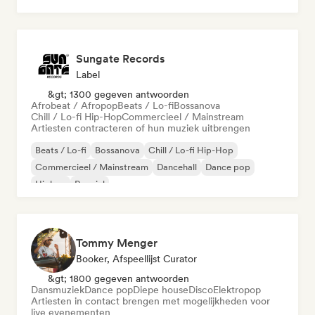
Sungate Records
Label
&gt; 1300 gegeven antwoorden
Afrobeat / Afropop
Beats / Lo-fi
Bossanova
Chill / Lo-fi Hip-Hop
Commercieel / Mainstream
Artiesten contracteren of hun muziek uitbrengen
Beats / Lo-fi
Bossanova
Chill / Lo-fi Hip-Hop
Commercieel / Mainstream
Dancehall
Dance pop
Hiphop
Popziel
Tommy Menger
Booker, Afspeellijst Curator
&gt; 1800 gegeven antwoorden
Dansmuziek
Dance pop
Diepe house
Disco
Elektropop
Artiesten in contact brengen met mogelijkheden voor
live evenementen