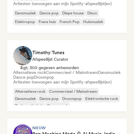
Artiesten toevoegen aan mijn Spotify-afspeellijst(en)
Dansmuziek
Dance pop
Diepe house
Disco
Elektropop
Frans huis
French Pop
Huismuziek
Timothy Tunes
Afspeellijst Curator
&gt; 300 gegeven antwoorden
Alternatieve rock
Commercieel / Mainstream
Dansmuziek
Dance pop
Droompop
Artiesten toevoegen aan mijn Spotify-afspeellijst(en)
Alternatieve rock
Commercieel / Mainstream
Dansmuziek
Dance pop
Droompop
Elektronische rock
Toekomstig huis
Garagerock
NIEUW
Pop Machine Mode 🤖 AI Music, Indie Pop & Dream Pop