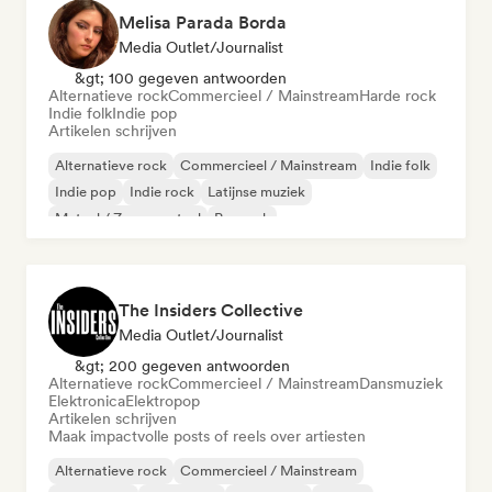
Melisa Parada Borda
Media Outlet/Journalist
&gt; 100 gegeven antwoorden
Alternatieve rock
Commercieel / Mainstream
Harde rock
Indie folk
Indie pop
Artikelen schrijven
Alternatieve rock
Commercieel / Mainstream
Indie folk
Indie pop
Indie rock
Latijnse muziek
Metaal / Zwaar metaal
Poprock
The Insiders Collective
Media Outlet/Journalist
&gt; 200 gegeven antwoorden
Alternatieve rock
Commercieel / Mainstream
Dansmuziek
Elektronica
Elektropop
Artikelen schrijven
Maak impactvolle posts of reels over artiesten
Alternatieve rock
Commercieel / Mainstream