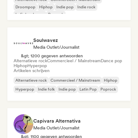
Droompop
Hiphop
Indie pop
Indie rock
Lofi slaapkamer
Poprock
Soulwavez
Media Outlet/Journalist
&gt; 1200 gegeven antwoorden
Alternatieve rock
Commercieel / Mainstream
Dance pop
Hiphop
Hyperpop
Artikelen schrijven
Alternatieve rock
Commercieel / Mainstream
Hiphop
Hyperpop
Indie folk
Indie pop
Latin Pop
Poprock
Capivara Alternativa
Media Outlet/Journalist
&gt; 1100 gegeven antwoorden