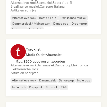
Alternatieve rock
Basmuziek
Beats / Lo-fi
Braziliaanse muziek
Canzone Italiana
Artikelen schrijven
Alternatieve rock
Beats / Lo-fi
Braziliaanse muziek
Commercieel / Mainstream
Dance pop
Droompop
Indie dans
Indie folk
Tracklist
Media Outlet/Journalist
&gt; 3200 gegeven antwoorden
Alternatieve rock
Dansmuziek
Dance pop
Elektronica
Elektronische rock
Artikelen schrijven
Alternatieve rock
Dansmuziek
Dance pop
Indie pop
Indie rock
Pop-punk
Poprock
R&B