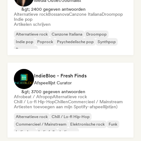
Media Outlet/Journalist
&gt; 2400 gegeven antwoorden
Alternatieve rock
Bossanova
Canzone Italiana
Droompop
Indie pop
Artikelen schrijven
Alternatieve rock
Canzone Italiana
Droompop
Indie pop
Poprock
Psychedelische pop
Synthpop
Bossanova
IndieBloc - Fresh Finds
Afspeellijst Curator
&gt; 3700 gegeven antwoorden
Afrobeat / Afropop
Alternatieve rock
Chill / Lo-fi Hip-Hop
Chillen
Commercieel / Mainstream
Artiesten toevoegen aan mijn Spotify-afspeellijst(en)
Alternatieve rock
Chill / Lo-fi Hip-Hop
Commercieel / Mainstream
Elektronische rock
Funk
Indie dans
Indie folk
Indie pop