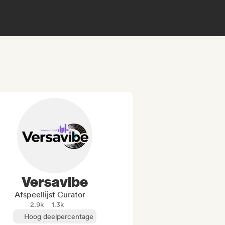
Versavibe
Afspeellijst Curator
2.9k
1.3k
Hoog deelpercentage