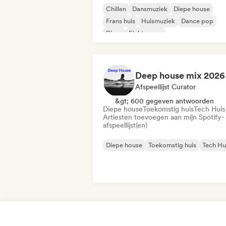
Chillen
Dansmuziek
Diepe house
Frans huis
Huismuziek
Dance pop
Disco
Elektropop
Deep house mix 2026
Afspeellijst Curator
&gt; 600 gegeven antwoorden
Diepe house
Toekomstig huis
Tech Huis
Artiesten toevoegen aan mijn Spotify-
afspeellijst(en)
Diepe house
Toekomstig huis
Tech Hu