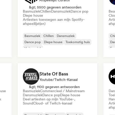
Afspeellijst Curator
&gt; 5500 gegeven antwoorden
Basmuziek
Chillen
Dansmuziek
Dance pop
Beat
Diepe house
Clo
Artiesten toevoegen aan mijn Spotify-
Art
afspeellijst(en)
afsp
Basmuziek
Chillen
Dansmuziek
Chi
Dance pop
Diepe house
Toekomstig huis
Da
Huismuziek
Fra
Melodische & progressieve house
State Of Bass
Youtube/Twitch-Kanaal
&gt; 1100 gegeven antwoorden
ouse
Basmuziek
Commercieel / Mainstream
Dan
Dansmuziek
Dance pop
Diepe house
Toe
k
Deel artiesten op mijn YouTube-,
Har
SoundCloud- of Twitch-kanaal
Art
afsp