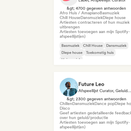
Label, Afspeellijst Curator
&gt; 4700 gegeven antwoorden
Afro Huis / Amapiano
Basmuziek
Chill House
Dansmuziek
Diepe house
Artiesten contracteren of hun muziek
uitbrengen
Artiesten toevoegen aan mijn Spotify-
afspeellijst(en)
Basmuziek
Chill House
Dansmuziek
Diepe house
Toekomstig huis
Huismuziek
Melodische & progressieve house
Melodic Techno
Future Leo
Afspeellijst Curator, Geluidsexpert
&gt; 2300 gegeven antwoorden
Chillen
Dansmuziek
Dance pop
Diepe h
Disco
Geef artiesten gedetailleerde feedbac
over hun geluid/productie
Artiesten toevoegen aan mijn Spotify-
afspeellijst(en)