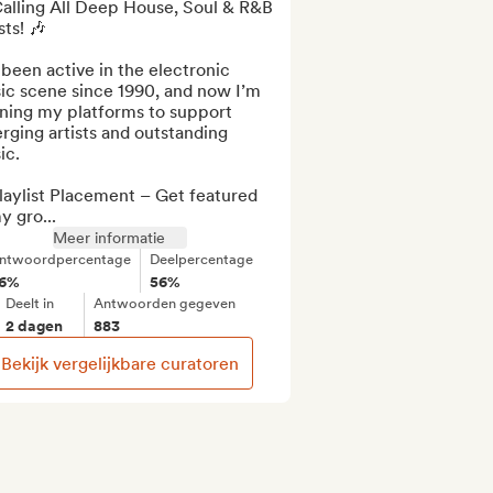
alling All Deep House, Soul & R&B 
sts! 🎶

 been active in the electronic 
ic scene since 1990, and now I’m 
ning my platforms to support 
ging artists and outstanding 
c.

aylist Placement – Get featured 
y gro...
Meer informatie
ntwoordpercentage
Deelpercentage
6%
56%
Deelt in
Antwoorden gegeven
2 dagen
883
Bekijk vergelijkbare curatoren