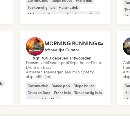
Dansmuziek
Diepe house
Frans huis
Da
Toekomstig huis
Huismuziek
Toe
Melodische & progressieve house
Phonk
Mel
Tech Huis
Ne
MORNING RUNNING 👟
Afspeellijst Curator
&gt; 1000 gegeven antwoorden
Dansmuziek
Dance pop
Diepe house
Disco
Chil
Drum en Bass
Hui
Artiesten toevoegen aan mijn Spotify-
Art
afspeellijst(en)
afsp
is
Dansmuziek
Dance pop
Diepe house
Da
Drum en Bass
Frans huis
Toekomstig huis
Hu
Huismuziek
Disco
Mel
UK 
Or