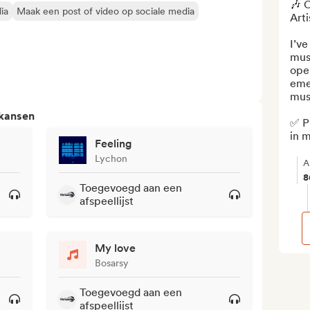
🎶 C
ia
Maak een post of video op sociale media
Arti
I’ve
mus
ope
emer
musi
 kansen
✅ Pl
in m
Feeling
Lychon
A
8
Toegevoegd aan een
afspeellijst
My love
Bosarsy
Toegevoegd aan een
afspeellijst