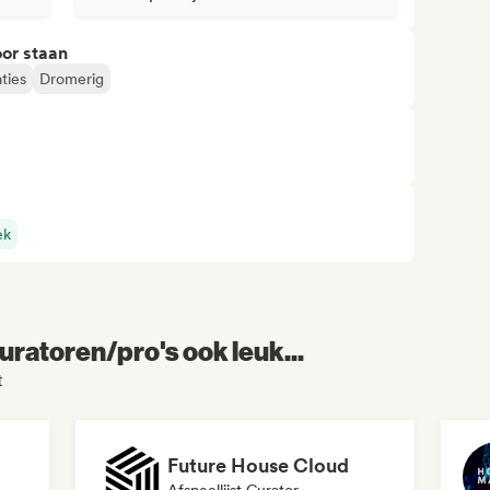
or staan
ties
Dromerig
ek
uratoren/pro's ook leuk...
t
Future House Cloud