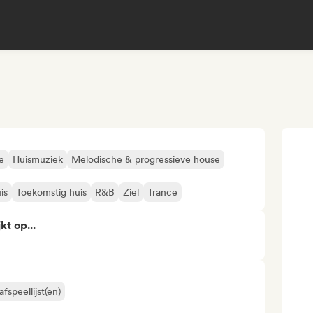
e
Huismuziek
Melodische & progressieve house
is
Toekomstig huis
R&B
Ziel
Trance
kt op...
fspeellijst(en)