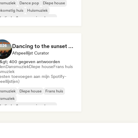
nsmuziek
Dance pop
Diepe house
komstig huis
Huismuziek
odische & progressieve house
derpop/Dutch Pop
Psy-Trance
Dancing to the sunset 2026 by Knb.
Afspeellijst Curator
&gt; 400 gegeven antwoorden
len
Dansmuziek
Diepe house
Frans huis
smuziek
iesten toevoegen aan mijn Spotify-
eellijst(en)
nsmuziek
Diepe house
Frans huis
ismuziek
odische & progressieve house
Garage / Bassline
Chillen
ganische house / downtempo