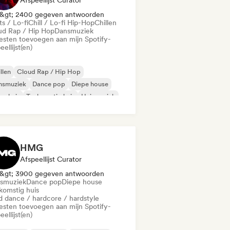
Afspeellijst Curator
&gt; 2400 gegeven antwoorden
s / Lo-fi
Chill / Lo-fi Hip-Hop
Chillen
ud Rap / Hip Hop
Dansmuziek
iesten toevoegen aan mijn Spotify-
eellijst(en)
llen
Cloud Rap / Hip Hop
nsmuziek
Dance pop
Diepe house
ns huis
Toekomstig huis
Huismuziek
HMG
Afspeellijst Curator
&gt; 3900 gegeven antwoorden
smuziek
Dance pop
Diepe house
komstig huis
d dance / hardcore / hardstyle
iesten toevoegen aan mijn Spotify-
eellijst(en)