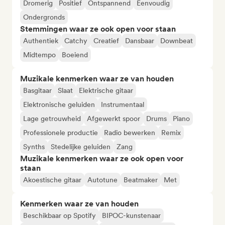
Dromerig
Positief
Ontspannend
Eenvoudig
Ondergronds
Stemmingen waar ze ook open voor staan
Authentiek
Catchy
Creatief
Dansbaar
Downbeat
Midtempo
Boeiend
Muzikale kenmerken waar ze van houden
Basgitaar
Slaat
Elektrische gitaar
Elektronische geluiden
Instrumentaal
Lage getrouwheid
Afgewerkt spoor
Drums
Piano
Professionele productie
Radio bewerken
Remix
Synths
Stedelijke geluiden
Zang
Muzikale kenmerken waar ze ook open voor
staan
Akoestische gitaar
Autotune
Beatmaker
Met
Kenmerken waar ze van houden
Beschikbaar op Spotify
BIPOC-kunstenaar