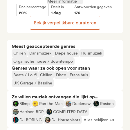
Meer informatie
Deelpercentage
Deelt in
Antwoorden gegeven
20%
1 dag
176
Bekijk vergelijkbare curatoren
Meest geaccepteerde genres
Chillen
Dansmuziek
Diepe house
Huismuziek
Organische house / downtempo
Genres waar ze ook open voor staan
Beats / Lo-fi
Chillen
Disco
Frans huis
UK Garage / Bassline
Ze willen muziek ontvangen die lijkt op...
Blimp
Ran the Man
Duckmaw
Rosbeh
Harrison BDP
COMPUTER DATA
DJ BORING
DJ Houseplants
Alles bekijken +8