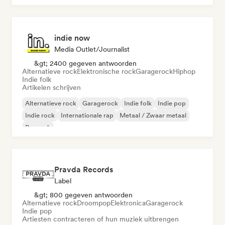
indie now
Media Outlet/Journalist
&gt; 2400 gegeven antwoorden
Alternatieve rock
Elektronische rock
Garagerock
Hiphop
Indie folk
Artikelen schrijven
Alternatieve rock
Garagerock
Indie folk
Indie pop
Indie rock
Internationale rap
Metaal / Zwaar metaal
Poprock
Pravda Records
Label
&gt; 800 gegeven antwoorden
Alternatieve rock
Droompop
Elektronica
Garagerock
Indie pop
Artiesten contracteren of hun muziek uitbrengen