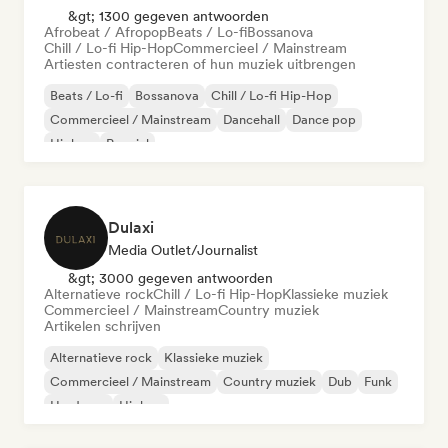
&gt; 1300 gegeven antwoorden
Afrobeat / Afropop
Beats / Lo-fi
Bossanova
Chill / Lo-fi Hip-Hop
Commercieel / Mainstream
Artiesten contracteren of hun muziek uitbrengen
Beats / Lo-fi
Bossanova
Chill / Lo-fi Hip-Hop
Commercieel / Mainstream
Dancehall
Dance pop
Hiphop
Popziel
Dulaxi
Media Outlet/Journalist
&gt; 3000 gegeven antwoorden
Alternatieve rock
Chill / Lo-fi Hip-Hop
Klassieke muziek
Commercieel / Mainstream
Country muziek
Artikelen schrijven
Alternatieve rock
Klassieke muziek
Commercieel / Mainstream
Country muziek
Dub
Funk
Hardcore
Hiphop