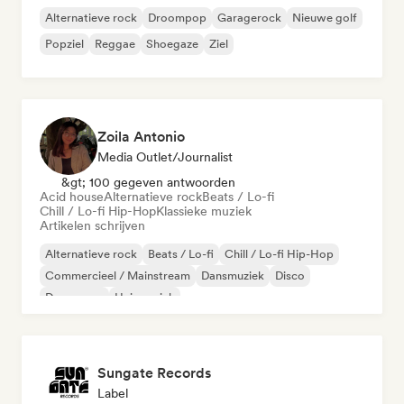
Alternatieve rock
Droompop
Garagerock
Nieuwe golf
Popziel
Reggae
Shoegaze
Ziel
Zoila Antonio
Media Outlet/Journalist
&gt; 100 gegeven antwoorden
Acid house
Alternatieve rock
Beats / Lo-fi
Chill / Lo-fi Hip-Hop
Klassieke muziek
Artikelen schrijven
Alternatieve rock
Beats / Lo-fi
Chill / Lo-fi Hip-Hop
Commercieel / Mainstream
Dansmuziek
Disco
Droompop
Huismuziek
Sungate Records
Label