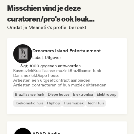
Misschien vind je deze
curatoren/pro's ook leuk...
Omdat je Meanetik's profiel bezoekt
Dreamers Island Entertainment
Label, Uitgever
&gt; 1000 gegeven antwoorden
Basmuziek
Braziliaanse muziek
Braziliaanse funk
Dansmuziek
Diepe house
Artiesten een uitgeefcontract aanbieden
Artiesten contracteren of hun muziek uitbrengen
Braziliaanse funk
Diepe house
Elektronica
Elektropop
Toekomstig huis
Hiphop
Huismuziek
Tech Huis
ADAD Audio