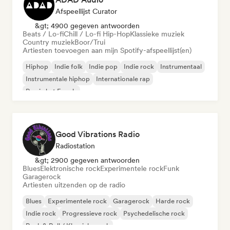
Afspeellijst Curator
&gt; 4900 gegeven antwoorden
Beats / Lo-fi
Chill / Lo-fi Hip-Hop
Klassieke muziek
Country muziek
Boor/Trui
Artiesten toevoegen aan mijn Spotify-afspeellijst(en)
Hiphop
Indie folk
Indie pop
Indie rock
Instrumentaal
Instrumentale hiphop
Internationale rap
Rap in het Engels
Good Vibrations Radio
Radiostation
&gt; 2900 gegeven antwoorden
Blues
Elektronische rock
Experimentele rock
Funk
Garagerock
Artiesten uitzenden op de radio
Blues
Experimentele rock
Garagerock
Harde rock
Indie rock
Progressieve rock
Psychedelische rock
Rock & Roll / Klassieke rock