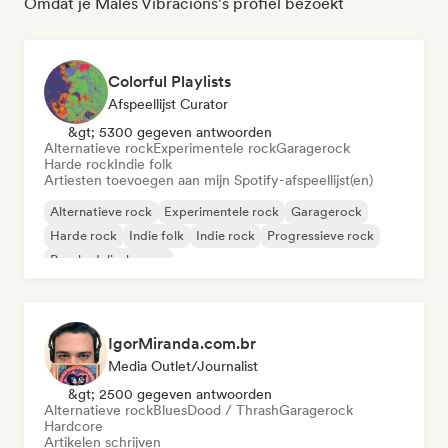
Omdat je Males Vibracions's profiel bezoekt
Colorful Playlists
Afspeellijst Curator
&gt; 5300 gegeven antwoorden
Alternatieve rock
Experimentele rock
Garagerock
Harde rock
Indie folk
Artiesten toevoegen aan mijn Spotify-afspeellijst(en)
Alternatieve rock
Experimentele rock
Garagerock
Harde rock
Indie folk
Indie rock
Progressieve rock
Psychedelische pop
IgorMiranda.com.br
Media Outlet/Journalist
&gt; 2500 gegeven antwoorden
Alternatieve rock
Blues
Dood / Thrash
Garagerock
Hardcore
Artikelen schrijven