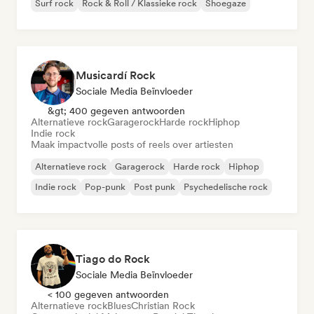
Surf rock
Rock & Roll / Klassieke rock
Shoegaze
Musicardí Rock
Sociale Media Beïnvloeder
&gt; 400 gegeven antwoorden
Alternatieve rock
Garagerock
Harde rock
Hiphop
Indie rock
Maak impactvolle posts of reels over artiesten
Alternatieve rock
Garagerock
Harde rock
Hiphop
Indie rock
Pop-punk
Post punk
Psychedelische rock
Tiago do Rock
Sociale Media Beïnvloeder
< 100 gegeven antwoorden
Alternatieve rock
Blues
Christian Rock