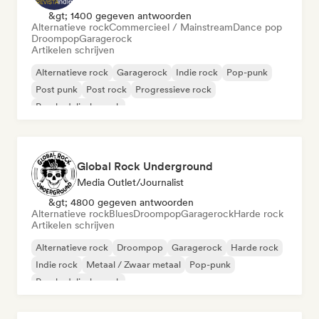
&gt; 1400 gegeven antwoorden
Alternatieve rock
Commercieel / Mainstream
Dance pop
Droompop
Garagerock
Artikelen schrijven
Alternatieve rock
Garagerock
Indie rock
Pop-punk
Post punk
Post rock
Progressieve rock
Psychedelische rock
Global Rock Underground
Media Outlet/Journalist
&gt; 4800 gegeven antwoorden
Alternatieve rock
Blues
Droompop
Garagerock
Harde rock
Artikelen schrijven
Alternatieve rock
Droompop
Garagerock
Harde rock
Indie rock
Metaal / Zwaar metaal
Pop-punk
Psychedelische rock