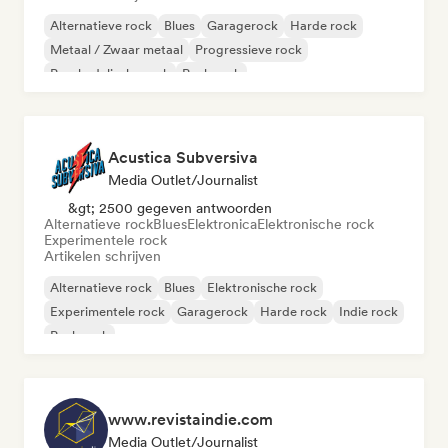
Alternatieve rock
Blues
Garagerock
Harde rock
Metaal / Zwaar metaal
Progressieve rock
Psychedelische rock
Punk rock
Acustica Subversiva
Media Outlet/Journalist
&gt; 2500 gegeven antwoorden
Alternatieve rock
Blues
Elektronica
Elektronische rock
Experimentele rock
Artikelen schrijven
Alternatieve rock
Blues
Elektronische rock
Experimentele rock
Garagerock
Harde rock
Indie rock
Punk rock
www.revistaindie.com
Media Outlet/Journalist