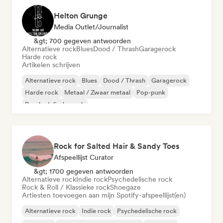
Helton Grunge
Media Outlet/Journalist
&gt; 700 gegeven antwoorden
Alternatieve rock
Blues
Dood / Thrash
Garagerock
Harde rock
Artikelen schrijven
Alternatieve rock
Blues
Dood / Thrash
Garagerock
Harde rock
Metaal / Zwaar metaal
Pop-punk
Psychedelische rock
Rock for Salted Hair & Sandy Toes
Afspeellijst Curator
&gt; 1700 gegeven antwoorden
Alternatieve rock
Indie rock
Psychedelische rock
Rock & Roll / Klassieke rock
Shoegaze
Artiesten toevoegen aan mijn Spotify-afspeellijst(en)
Alternatieve rock
Indie rock
Psychedelische rock