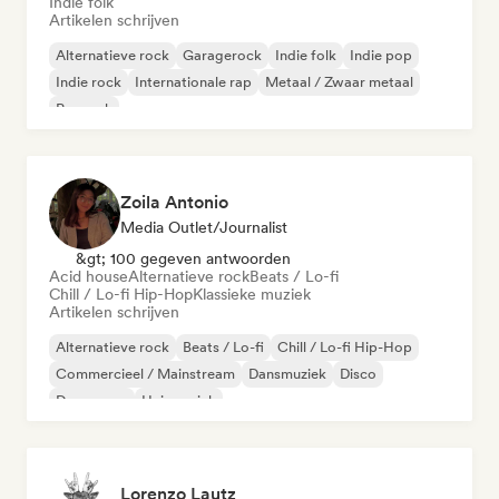
Indie folk
Artikelen schrijven
Alternatieve rock
Garagerock
Indie folk
Indie pop
Indie rock
Internationale rap
Metaal / Zwaar metaal
Poprock
Zoila Antonio
Media Outlet/Journalist
&gt; 100 gegeven antwoorden
Acid house
Alternatieve rock
Beats / Lo-fi
Chill / Lo-fi Hip-Hop
Klassieke muziek
Artikelen schrijven
Alternatieve rock
Beats / Lo-fi
Chill / Lo-fi Hip-Hop
Commercieel / Mainstream
Dansmuziek
Disco
Droompop
Huismuziek
Lorenzo Lautz