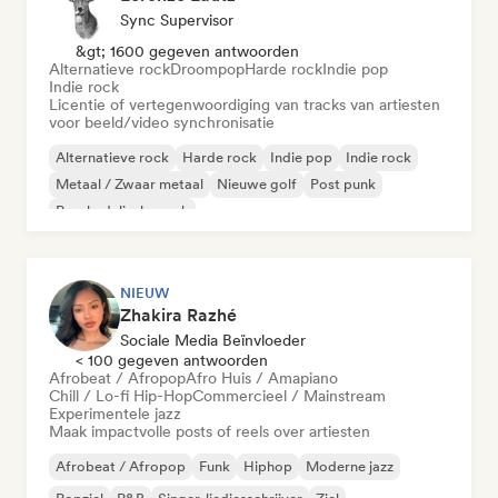
Sync Supervisor
&gt; 1600 gegeven antwoorden
Alternatieve rock
Droompop
Harde rock
Indie pop
Indie rock
Licentie of vertegenwoordiging van tracks van artiesten
voor beeld/video synchronisatie
Alternatieve rock
Harde rock
Indie pop
Indie rock
Metaal / Zwaar metaal
Nieuwe golf
Post punk
Psychedelische rock
NIEUW
Zhakira Razhé
Sociale Media Beïnvloeder
< 100 gegeven antwoorden
Afrobeat / Afropop
Afro Huis / Amapiano
Chill / Lo-fi Hip-Hop
Commercieel / Mainstream
Experimentele jazz
Maak impactvolle posts of reels over artiesten
Afrobeat / Afropop
Funk
Hiphop
Moderne jazz