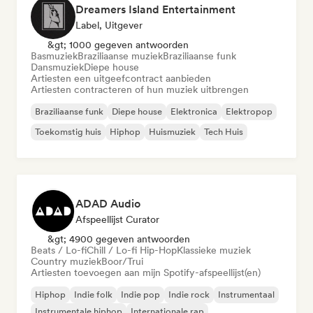
Dreamers Island Entertainment
Label, Uitgever
&gt; 1000 gegeven antwoorden
Basmuziek
Braziliaanse muziek
Braziliaanse funk
Dansmuziek
Diepe house
Artiesten een uitgeefcontract aanbieden
Artiesten contracteren of hun muziek uitbrengen
Braziliaanse funk
Diepe house
Elektronica
Elektropop
Toekomstig huis
Hiphop
Huismuziek
Tech Huis
ADAD Audio
Afspeellijst Curator
&gt; 4900 gegeven antwoorden
Beats / Lo-fi
Chill / Lo-fi Hip-Hop
Klassieke muziek
Country muziek
Boor/Trui
Artiesten toevoegen aan mijn Spotify-afspeellijst(en)
Hiphop
Indie folk
Indie pop
Indie rock
Instrumentaal
Instrumentale hiphop
Internationale rap