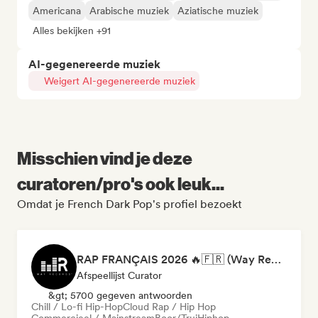
Americana
Arabische muziek
Aziatische muziek
Alles bekijken +91
AI-gegenereerde muziek
Weigert AI-gegenereerde muziek
Misschien vind je deze
curatoren/pro's ook leuk...
Omdat je French Dark Pop's profiel bezoekt
RAP FRANÇAIS 2026 🔥🇫🇷 (Way Records)
Afspeellijst Curator
&gt; 5700 gegeven antwoorden
Chill / Lo-fi Hip-Hop
Cloud Rap / Hip Hop