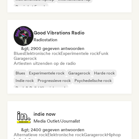
Rap in het Engels
Good Vibrations Radio
Radiostation
&gt; 2900 gegeven antwoorden
Blues
Elektronische rock
Experimentele rock
Funk
Garagerock
Artiesten uitzenden op de radio
Blues
Experimentele rock
Garagerock
Harde rock
Indie rock
Progressieve rock
Psychedelische rock
Rock & Roll / Klassieke rock
indie now
Media Outlet/Journalist
&gt; 2400 gegeven antwoorden
Alternatieve rock
Elektronische rock
Garagerock
Hiphop