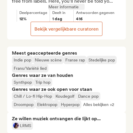
free from labels. Here, you’ll never be told yo...
Meer informatie
Deelpercentage
Deelt in
Antwoorden gegeven
12%
1 dag
416
Bekijk vergelijkbare curatoren
Meest geaccepteerde genres
Indie pop
Nieuwe scène
Franse rap
Stedelijke pop
Frans/Variété lied
Genres waar ze van houden
Synthpop
Trip hop
Genres waar ze ook open voor staan
Chill / Lo-fi Hip-Hop
Koudegolf
Dance pop
Droompop
Elektropop
Hyperpop
Alles bekijken +2
Ze willen muziek ontvangen die lijkt op...
LRMS