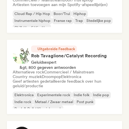
Commercieel / Mainstream
Boor/Trui
Hiphop
Artiesten toevoegen aan mijn Spotify-afspeellijst(en)
Cloud Rap / Hip Hop
Boor/Trui
Hiphop
Instrumentale hiphop
Franse rap
Trap
Stedelijke pop
Chill / Lo-fi Hip-Hop
Uitgebreide Feedback
Rob Tavaglione/Catalyst Recording
Geluidsexpert
&gt; 800 gegeven antwoorden
Alternatieve rock
Commercieel / Mainstream
Country muziek
Droompop
Elektronica
Geef artiesten gedetailleerde feedback over hun
geluid/productie
Elektronica
Experimentele rock
Indie folk
Indie pop
Indie rock
Metaal / Zwaar metaal
Post punk
Rock & Roll / Klassieke rock