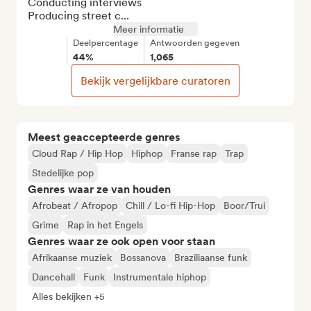
Conducting interviews

Producing street c...
Meer informatie
Deelpercentage
Antwoorden gegeven
44%
1,065
Bekijk vergelijkbare curatoren
Meest geaccepteerde genres
Cloud Rap / Hip Hop
Hiphop
Franse rap
Trap
Stedelijke pop
Genres waar ze van houden
Afrobeat / Afropop
Chill / Lo-fi Hip-Hop
Boor/Trui
Grime
Rap in het Engels
Genres waar ze ook open voor staan
Afrikaanse muziek
Bossanova
Braziliaanse funk
Dancehall
Funk
Instrumentale hiphop
Alles bekijken +5