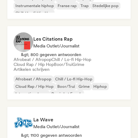
Instrumentale hiphop
Franse rap
Trap
Stedelijke pop
Chill / Lo-fi Hip-Hop
Les Citations Rap
Media Outlet/Journalist
&gt; 800 gegeven antwoorden
Afrobeat / Afropop
Chill / Lo-fi Hip-Hop
Cloud Rap / Hip Hop
Boor/Trui
Grime
Artikelen schrijven
Afrobeat / Afropop
Chill / Lo-fi Hip-Hop
Cloud Rap / Hip Hop
Boor/Trui
Grime
Hiphop
Internationale rap
Rap in het Engels
La Wave
Media Outlet/Journalist
&gt; 1100 gegeven antwoorden