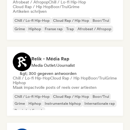
Afrobeat / Afropop
Chill / Lo-fi Hip-Hop
Cloud Rap / Hip Hop
Boor/Trui
Grime
Artikelen schrijven
Chill / Lo-fi Hip-Hop
Cloud Rap / Hip Hop
Boor/Trui
Grime
Hiphop
Franse rap
Trap
Afrobeat / Afropop
Relik - Média Rap
Media Outlet/Journalist
&gt; 300 gegeven antwoorden
Chill / Lo-fi Hip-Hop
Cloud Rap / Hip Hop
Boor/Trui
Grime
Hiphop
Maak impactvolle posts of reels over artiesten
Chill / Lo-fi Hip-Hop
Cloud Rap / Hip Hop
Boor/Trui
Grime
Hiphop
Instrumentale hiphop
Internationale rap
Rap in het Engels