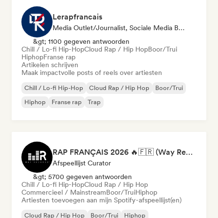
Lerapfrancais
Media Outlet/Journalist, Sociale Media Beïnvloeder
&gt; 1100 gegeven antwoorden
Chill / Lo-fi Hip-Hop
Cloud Rap / Hip Hop
Boor/Trui
Hiphop
Franse rap
Artikelen schrijven
Maak impactvolle posts of reels over artiesten
Chill / Lo-fi Hip-Hop
Cloud Rap / Hip Hop
Boor/Trui
Hiphop
Franse rap
Trap
RAP FRANÇAIS 2026 🔥🇫🇷 (Way Records)
Afspeellijst Curator
&gt; 5700 gegeven antwoorden
Chill / Lo-fi Hip-Hop
Cloud Rap / Hip Hop
Commercieel / Mainstream
Boor/Trui
Hiphop
Artiesten toevoegen aan mijn Spotify-afspeellijst(en)
Cloud Rap / Hip Hop
Boor/Trui
Hiphop