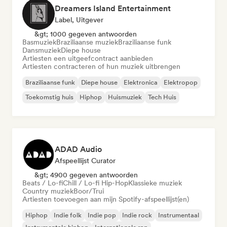
Dreamers Island Entertainment
Label, Uitgever
&gt; 1000 gegeven antwoorden
Basmuziek
Braziliaanse muziek
Braziliaanse funk
Dansmuziek
Diepe house
Artiesten een uitgeefcontract aanbieden
Artiesten contracteren of hun muziek uitbrengen
Braziliaanse funk
Diepe house
Elektronica
Elektropop
Toekomstig huis
Hiphop
Huismuziek
Tech Huis
ADAD Audio
Afspeellijst Curator
&gt; 4900 gegeven antwoorden
Beats / Lo-fi
Chill / Lo-fi Hip-Hop
Klassieke muziek
Country muziek
Boor/Trui
Artiesten toevoegen aan mijn Spotify-afspeellijst(en)
Hiphop
Indie folk
Indie pop
Indie rock
Instrumentaal