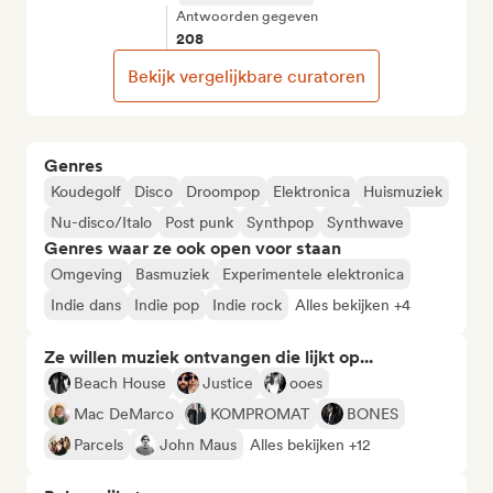
Antwoorden gegeven
208
Bekijk vergelijkbare curatoren
Genres
Koudegolf
Disco
Droompop
Elektronica
Huismuziek
Nu-disco/Italo
Post punk
Synthpop
Synthwave
Genres waar ze ook open voor staan
Omgeving
Basmuziek
Experimentele elektronica
Indie dans
Indie pop
Indie rock
Alles bekijken +4
Ze willen muziek ontvangen die lijkt op...
Beach House
Justice
ooes
Mac DeMarco
KOMPROMAT
BONES
Parcels
John Maus
Alles bekijken +12