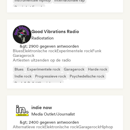
Instrumentale hiphop
Internationale rap
Rap in het Engels
Good Vibrations Radio
Radiostation
&gt; 2900 gegeven antwoorden
Blues
Elektronische rock
Experimentele rock
Funk
Garagerock
Artiesten uitzenden op de radio
Blues
Experimentele rock
Garagerock
Harde rock
Indie rock
Progressieve rock
Psychedelische rock
Rock & Roll / Klassieke rock
indie now
Media Outlet/Journalist
&gt; 2400 gegeven antwoorden
Alternatieve rock
Elektronische rock
Garagerock
Hiphop