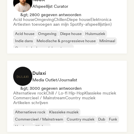
Afspeellijst Curator
&gt; 2800 gegeven antwoorden
Acid house
Omgeving
Chillen
Diepe house
Elektronica
Artiesten toevoegen aan mijn Spotify-afspeellijst(en)
Acid house
Omgeving
Diepe house
Huismuziek
Indie dans
Melodische & progressieve house
Minimaal
Organische house / downtempo
Dulaxi
Media Outlet/Journalist
&gt; 3000 gegeven antwoorden
Alternatieve rock
Chill / Lo-fi Hip-Hop
Klassieke muziek
Commercieel / Mainstream
Country muziek
Artikelen schrijven
Alternatieve rock
Klassieke muziek
Commercieel / Mainstream
Country muziek
Dub
Funk
Hardcore
Hiphop