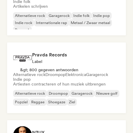
Indie folk
Artikelen schrijven
Alternatieve rock
Garagerock
Indie folk
Indie pop
Indie rock
Internationale rap
Metaal / Zwaar metaal
Poprock
Pravda Records
Label
&gt; 800 gegeven antwoorden
Alternatieve rock
Droompop
Elektronica
Garagerock
Indie pop
Artiesten contracteren of hun muziek uitbrengen
Alternatieve rock
Droompop
Garagerock
Nieuwe golf
Popziel
Reggae
Shoegaze
Ziel
N3UX