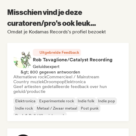
Misschien vind je deze
curatoren/pro's ook leuk...
Omdat je Kodamas Records's profiel bezoekt
Uitgebreide Feedback
Rob Tavaglione/Catalyst Recording
Geluidsexpert
&gt; 800 gegeven antwoorden
Alternatieve rock
Commercieel / Mainstream
Country muziek
Droompop
Elektronica
Geef artiesten gedetailleerde feedback over hun
geluid/productie
Elektronica
Experimentele rock
Indie folk
Indie pop
Indie rock
Metaal / Zwaar metaal
Post punk
Rock & Roll / Klassieke rock