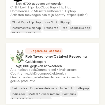
&gt; 5700 gegeven antwoorden
Chill / Lo-fi Hip-Hop
Cloud Rap / Hip Hop
Commercieel / Mainstream
Boor/Trui
Hiphop
Artiesten toevoegen aan mijn Spotify-afspeellijst(en)
Cloud Rap / Hip Hop
Boor/Trui
Hiphop
Instrumentale hiphop
Franse rap
Trap
Stedelijke pop
Chill / Lo-fi Hip-Hop
Uitgebreide Feedback
Rob Tavaglione/Catalyst Recording
Geluidsexpert
&gt; 800 gegeven antwoorden
Alternatieve rock
Commercieel / Mainstream
Country muziek
Droompop
Elektronica
Geef artiesten gedetailleerde feedback over hun
geluid/productie
Elektronica
Experimentele rock
Indie folk
Indie pop
Indie rock
Metaal / Zwaar metaal
Post punk
Rock & Roll / Klassieke rock