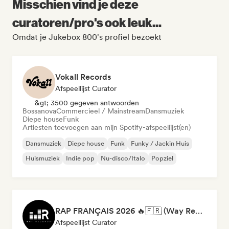
Misschien vind je deze
curatoren/pro's ook leuk...
Omdat je Jukebox 800's profiel bezoekt
Vokall Records
Afspeellijst Curator
&gt; 3500 gegeven antwoorden
Bossanova
Commercieel / Mainstream
Dansmuziek
Diepe house
Funk
Artiesten toevoegen aan mijn Spotify-afspeellijst(en)
Dansmuziek
Diepe house
Funk
Funky / Jackin Huis
Huismuziek
Indie pop
Nu-disco/Italo
Popziel
RAP FRANÇAIS 2026 🔥🇫🇷 (Way Records)
Afspeellijst Curator