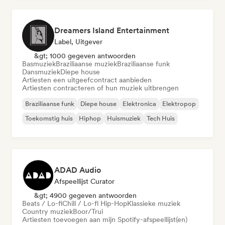
Dreamers Island Entertainment
Label, Uitgever
&gt; 1000 gegeven antwoorden
Basmuziek
Braziliaanse muziek
Braziliaanse funk
Dansmuziek
Diepe house
Artiesten een uitgeefcontract aanbieden
Artiesten contracteren of hun muziek uitbrengen
Braziliaanse funk
Diepe house
Elektronica
Elektropop
Toekomstig huis
Hiphop
Huismuziek
Tech Huis
ADAD Audio
Afspeellijst Curator
&gt; 4900 gegeven antwoorden
Beats / Lo-fi
Chill / Lo-fi Hip-Hop
Klassieke muziek
Country muziek
Boor/Trui
Artiesten toevoegen aan mijn Spotify-afspeellijst(en)