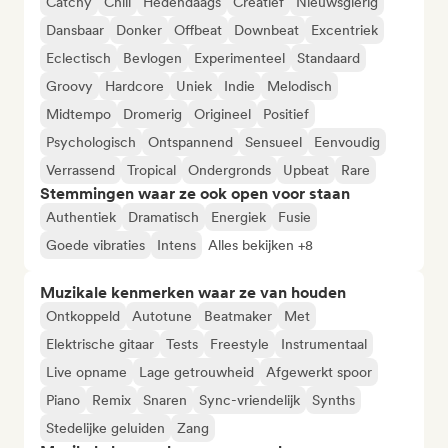
Catchy
Chill
Hedendaags
Creatief
Nieuwsgierig
Dansbaar
Donker
Offbeat
Downbeat
Excentriek
Eclectisch
Bevlogen
Experimenteel
Standaard
Groovy
Hardcore
Uniek
Indie
Melodisch
Midtempo
Dromerig
Origineel
Positief
Psychologisch
Ontspannend
Sensueel
Eenvoudig
Verrassend
Tropical
Ondergronds
Upbeat
Rare
Stemmingen waar ze ook open voor staan
Authentiek
Dramatisch
Energiek
Fusie
Goede vibraties
Intens
Alles bekijken +8
Muzikale kenmerken waar ze van houden
Ontkoppeld
Autotune
Beatmaker
Met
Elektrische gitaar
Tests
Freestyle
Instrumentaal
Live opname
Lage getrouwheid
Afgewerkt spoor
Piano
Remix
Snaren
Sync-vriendelijk
Synths
Stedelijke geluiden
Zang