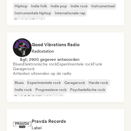
Hiphop
Indie folk
Indie pop
Indie rock
Instrumentaal
Instrumentale hiphop
Internationale rap
Rap in het Engels
Good Vibrations Radio
Radiostation
&gt; 2900 gegeven antwoorden
Blues
Elektronische rock
Experimentele rock
Funk
Garagerock
Artiesten uitzenden op de radio
Blues
Experimentele rock
Garagerock
Harde rock
Indie rock
Progressieve rock
Psychedelische rock
Rock & Roll / Klassieke rock
Pravda Records
Label