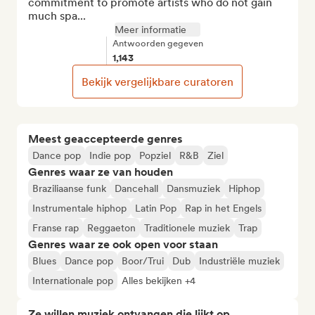
commitment to promote artists who do not gain 
much spa...
Meer informatie
Antwoorden gegeven
1,143
Bekijk vergelijkbare curatoren
Meest geaccepteerde genres
Dance pop
Indie pop
Popziel
R&B
Ziel
Genres waar ze van houden
Braziliaanse funk
Dancehall
Dansmuziek
Hiphop
Instrumentale hiphop
Latin Pop
Rap in het Engels
Franse rap
Reggaeton
Traditionele muziek
Trap
Genres waar ze ook open voor staan
Blues
Dance pop
Boor/Trui
Dub
Industriële muziek
Internationale pop
Alles bekijken +4
Ze willen muziek ontvangen die lijkt op...