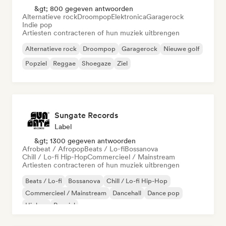
&gt; 800 gegeven antwoorden
Alternatieve rock
Droompop
Elektronica
Garagerock
Indie pop
Artiesten contracteren of hun muziek uitbrengen
Alternatieve rock
Droompop
Garagerock
Nieuwe golf
Popziel
Reggae
Shoegaze
Ziel
Sungate Records
Label
&gt; 1300 gegeven antwoorden
Afrobeat / Afropop
Beats / Lo-fi
Bossanova
Chill / Lo-fi Hip-Hop
Commercieel / Mainstream
Artiesten contracteren of hun muziek uitbrengen
Beats / Lo-fi
Bossanova
Chill / Lo-fi Hip-Hop
Commercieel / Mainstream
Dancehall
Dance pop
Hiphop
Popziel