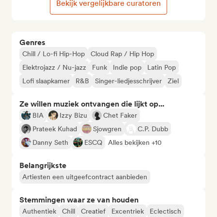
Bekijk vergelijkbare curatoren
Genres
Chill / Lo-fi Hip-Hop
Cloud Rap / Hip Hop
Elektrojazz / Nu-jazz
Funk
Indie pop
Latin Pop
Lofi slaapkamer
R&B
Singer-liedjesschrijver
Ziel
Ze willen muziek ontvangen die lijkt op...
BIA
Izzy Bizu
Chet Faker
Prateek Kuhad
Sjowgren
C.P. Dubb
Danny Seth
ESCQ
Alles bekijken +10
Belangrijkste
Artiesten een uitgeefcontract aanbieden
Stemmingen waar ze van houden
Authentiek
Chill
Creatief
Excentriek
Eclectisch