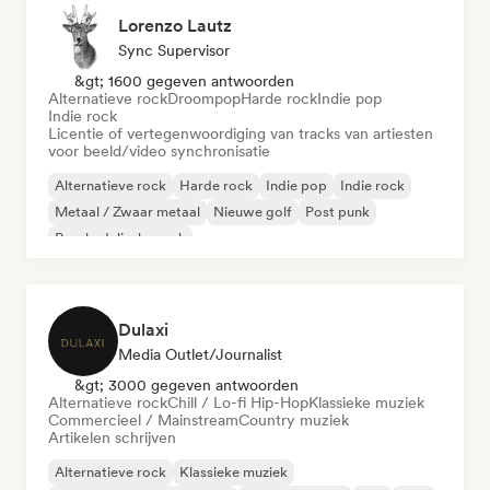
Lorenzo Lautz
Sync Supervisor
&gt; 1600 gegeven antwoorden
Alternatieve rock
Droompop
Harde rock
Indie pop
Indie rock
Licentie of vertegenwoordiging van tracks van artiesten
voor beeld/video synchronisatie
Alternatieve rock
Harde rock
Indie pop
Indie rock
Metaal / Zwaar metaal
Nieuwe golf
Post punk
Psychedelische rock
Dulaxi
Media Outlet/Journalist
&gt; 3000 gegeven antwoorden
Alternatieve rock
Chill / Lo-fi Hip-Hop
Klassieke muziek
Commercieel / Mainstream
Country muziek
Artikelen schrijven
Alternatieve rock
Klassieke muziek