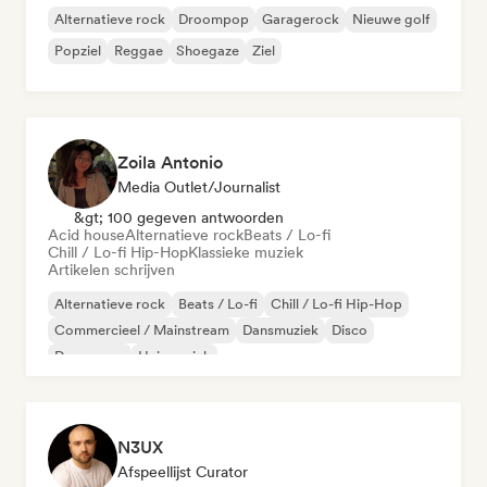
Alternatieve rock
Droompop
Garagerock
Nieuwe golf
Popziel
Reggae
Shoegaze
Ziel
Zoila Antonio
Media Outlet/Journalist
&gt; 100 gegeven antwoorden
Acid house
Alternatieve rock
Beats / Lo-fi
Chill / Lo-fi Hip-Hop
Klassieke muziek
Artikelen schrijven
Alternatieve rock
Beats / Lo-fi
Chill / Lo-fi Hip-Hop
Commercieel / Mainstream
Dansmuziek
Disco
Droompop
Huismuziek
N3UX
Afspeellijst Curator