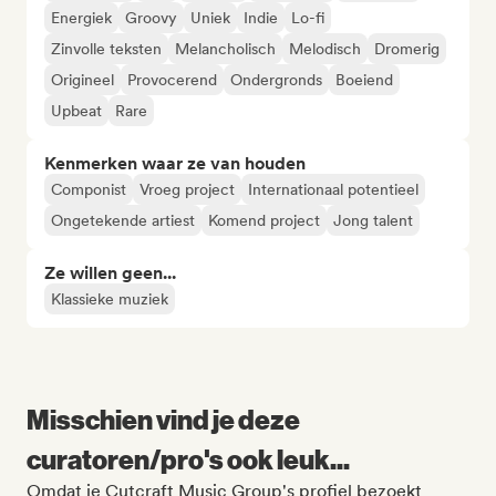
Energiek
Groovy
Uniek
Indie
Lo-fi
Zinvolle teksten
Melancholisch
Melodisch
Dromerig
Origineel
Provocerend
Ondergronds
Boeiend
Upbeat
Rare
Kenmerken waar ze van houden
Componist
Vroeg project
Internationaal potentieel
Ongetekende artiest
Komend project
Jong talent
Ze willen geen...
Klassieke muziek
Misschien vind je deze
curatoren/pro's ook leuk...
Omdat je Cutcraft Music Group's profiel bezoekt