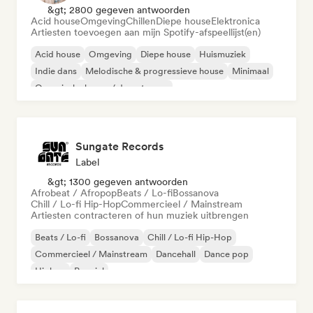
&gt; 2800 gegeven antwoorden
Acid house
Omgeving
Chillen
Diepe house
Elektronica
Artiesten toevoegen aan mijn Spotify-afspeellijst(en)
Acid house
Omgeving
Diepe house
Huismuziek
Indie dans
Melodische & progressieve house
Minimaal
Organische house / downtempo
Sungate Records
Label
&gt; 1300 gegeven antwoorden
Afrobeat / Afropop
Beats / Lo-fi
Bossanova
Chill / Lo-fi Hip-Hop
Commercieel / Mainstream
Artiesten contracteren of hun muziek uitbrengen
Beats / Lo-fi
Bossanova
Chill / Lo-fi Hip-Hop
Commercieel / Mainstream
Dancehall
Dance pop
Hiphop
Popziel