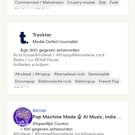
Commercieel / Mainstream
Country muziek
Dub
Funk
Hardcore
Hiphop
Tracktor
Media Outlet/Journalist
&gt; 600 gegeven antwoorden
Acid house
Afrobeat / Afropop
Alternatieve rock
Beats / Lo-fi
Chill House
Artikelen schrijven
Afrobeat / Afropop
Alternatieve rock
Dansmuziek
Droompop
Elektronische rock
Elektropop
French Pop
Hiphop
NIEUW
Pop Machine Mode 🤖 AI Music, Indie Pop & Dream Pop
Afspeellijst Curator
< 100 gegeven antwoorden
Afrobeat / Afropop
Alternatieve rock
Americana