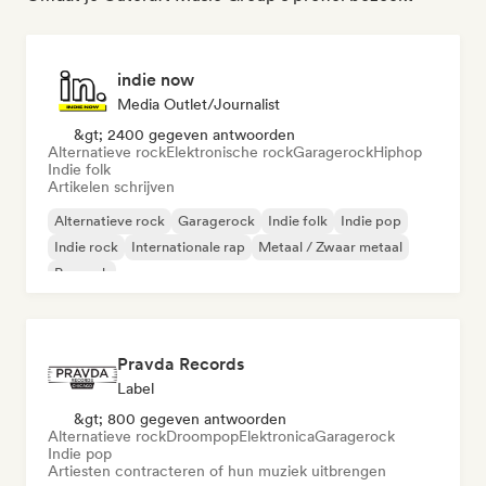
indie now
Media Outlet/Journalist
&gt; 2400 gegeven antwoorden
Alternatieve rock
Elektronische rock
Garagerock
Hiphop
Indie folk
Artikelen schrijven
Alternatieve rock
Garagerock
Indie folk
Indie pop
Indie rock
Internationale rap
Metaal / Zwaar metaal
Poprock
Pravda Records
Label
&gt; 800 gegeven antwoorden
Alternatieve rock
Droompop
Elektronica
Garagerock
Indie pop
Artiesten contracteren of hun muziek uitbrengen