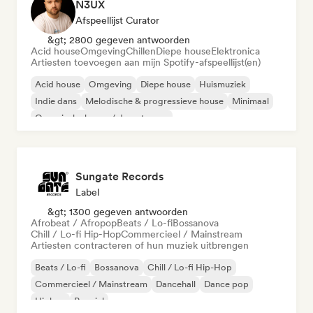
N3UX
Afspeellijst Curator
&gt; 2800 gegeven antwoorden
Acid house
Omgeving
Chillen
Diepe house
Elektronica
Artiesten toevoegen aan mijn Spotify-afspeellijst(en)
Acid house
Omgeving
Diepe house
Huismuziek
Indie dans
Melodische & progressieve house
Minimaal
Organische house / downtempo
Sungate Records
Label
&gt; 1300 gegeven antwoorden
Afrobeat / Afropop
Beats / Lo-fi
Bossanova
Chill / Lo-fi Hip-Hop
Commercieel / Mainstream
Artiesten contracteren of hun muziek uitbrengen
Beats / Lo-fi
Bossanova
Chill / Lo-fi Hip-Hop
Commercieel / Mainstream
Dancehall
Dance pop
Hiphop
Popziel