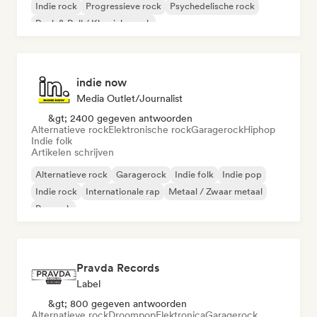
Indie rock
Progressieve rock
Psychedelische rock
Rock & Roll / Klassieke rock
indie now
Media Outlet/Journalist
&gt; 2400 gegeven antwoorden
Alternatieve rock
Elektronische rock
Garagerock
Hiphop
Indie folk
Artikelen schrijven
Alternatieve rock
Garagerock
Indie folk
Indie pop
Indie rock
Internationale rap
Metaal / Zwaar metaal
Poprock
Pravda Records
Label
&gt; 800 gegeven antwoorden
Alternatieve rock
Droompop
Elektronica
Garagerock