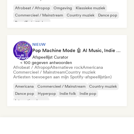
Afrobeat / Afropop
Omgeving
Klassieke muziek
Commercieel / Mainstream
Country muziek
Dance pop
Boor/Trui
Hiphop
NIEUW
Pop Machine Mode 🤖 AI Music, Indie Pop & Dream Pop
Afspeellijst Curator
< 100 gegeven antwoorden
Afrobeat / Afropop
Alternatieve rock
Americana
Commercieel / Mainstream
Country muziek
Artiesten toevoegen aan mijn Spotify-afspeellijst(en)
Americana
Commercieel / Mainstream
Country muziek
Dance pop
Hyperpop
Indie folk
Indie pop
Internationale pop