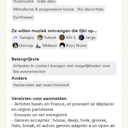
Huismuziek
Indie dans
Melodische & progressieve house
Nu-disco/Italo
Synthwave
Ze willen muziek ontvangen die lijkt op...
Yamajoy
Yuksek
AN-2
Jerge
Demuja
Midland
Boys Noize
Belangrijkste
Artiesten in contact brengen met mogelijkheden voor
live evenementen
Andere
Aanbevelen aan team/netwerk
Vereisten voor aanmelden
- Artistes basés en France, et pouvant se déplacer 
en région parisienne

- Envoyer un set enregistré

- Genres acceptés : house, deep, funk, groove, 
italo, break, et autres genres adaptés à un open air
