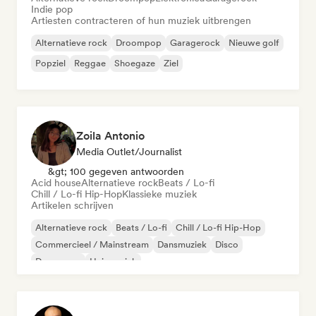
Indie pop
Artiesten contracteren of hun muziek uitbrengen
Alternatieve rock
Droompop
Garagerock
Nieuwe golf
Popziel
Reggae
Shoegaze
Ziel
Zoila Antonio
Media Outlet/Journalist
&gt; 100 gegeven antwoorden
Acid house
Alternatieve rock
Beats / Lo-fi
Chill / Lo-fi Hip-Hop
Klassieke muziek
Artikelen schrijven
Alternatieve rock
Beats / Lo-fi
Chill / Lo-fi Hip-Hop
Commercieel / Mainstream
Dansmuziek
Disco
Droompop
Huismuziek