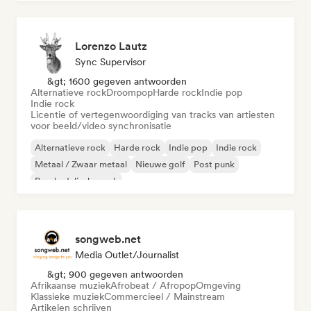
Lorenzo Lautz
Sync Supervisor
&gt; 1600 gegeven antwoorden
Alternatieve rock
Droompop
Harde rock
Indie pop
Indie rock
Licentie of vertegenwoordiging van tracks van artiesten
voor beeld/video synchronisatie
Alternatieve rock
Harde rock
Indie pop
Indie rock
Metaal / Zwaar metaal
Nieuwe golf
Post punk
Psychedelische rock
songweb.net
Media Outlet/Journalist
&gt; 900 gegeven antwoorden
Afrikaanse muziek
Afrobeat / Afropop
Omgeving
Klassieke muziek
Commercieel / Mainstream
Artikelen schrijven