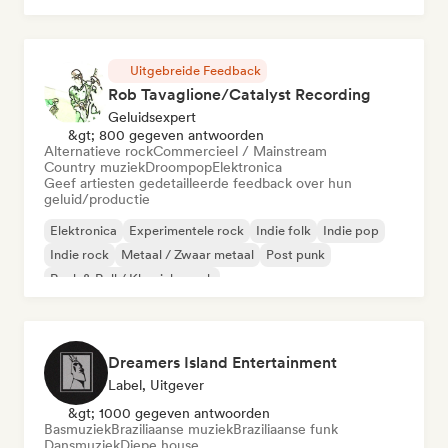
Uitgebreide Feedback
Rob Tavaglione/Catalyst Recording
Geluidsexpert
&gt; 800 gegeven antwoorden
Alternatieve rock
Commercieel / Mainstream
Country muziek
Droompop
Elektronica
Geef artiesten gedetailleerde feedback over hun
geluid/productie
Elektronica
Experimentele rock
Indie folk
Indie pop
Indie rock
Metaal / Zwaar metaal
Post punk
Rock & Roll / Klassieke rock
Dreamers Island Entertainment
Label, Uitgever
&gt; 1000 gegeven antwoorden
Basmuziek
Braziliaanse muziek
Braziliaanse funk
Dansmuziek
Diepe house