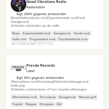
Good Vibrations Radio
Radiostation
&gt; 2900 gegeven antwoorden
Blues
Elektronische rock
Experimentele rock
Funk
Garagerock
Artiesten uitzenden op de radio
Blues
Experimentele rock
Garagerock
Harde rock
Indie rock
Progressieve rock
Psychedelische rock
Rock & Roll / Klassieke rock
Pravda Records
Label
&gt; 800 gegeven antwoorden
Alternatieve rock
Droompop
Elektronica
Garagerock
Indie pop
Artiesten contracteren of hun muziek uitbrengen
Alternatieve rock
Droompop
Garagerock
Nieuwe golf
Popziel
Reggae
Shoegaze
Ziel