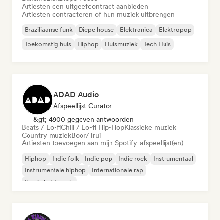
Artiesten een uitgeefcontract aanbieden
Artiesten contracteren of hun muziek uitbrengen
Braziliaanse funk
Diepe house
Elektronica
Elektropop
Toekomstig huis
Hiphop
Huismuziek
Tech Huis
ADAD Audio
Afspeellijst Curator
&gt; 4900 gegeven antwoorden
Beats / Lo-fi
Chill / Lo-fi Hip-Hop
Klassieke muziek
Country muziek
Boor/Trui
Artiesten toevoegen aan mijn Spotify-afspeellijst(en)
Hiphop
Indie folk
Indie pop
Indie rock
Instrumentaal
Instrumentale hiphop
Internationale rap
Rap in het Engels