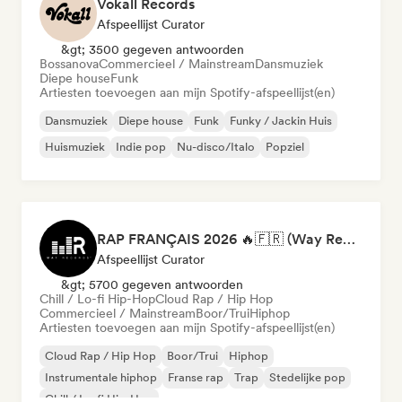
Vokall Records
Afspeellijst Curator
&gt; 3500 gegeven antwoorden
Bossanova
Commercieel / Mainstream
Dansmuziek
Diepe house
Funk
Artiesten toevoegen aan mijn Spotify-afspeellijst(en)
Dansmuziek
Diepe house
Funk
Funky / Jackin Huis
Huismuziek
Indie pop
Nu-disco/Italo
Popziel
RAP FRANÇAIS 2026 🔥🇫🇷 (Way Records)
Afspeellijst Curator
&gt; 5700 gegeven antwoorden
Chill / Lo-fi Hip-Hop
Cloud Rap / Hip Hop
Commercieel / Mainstream
Boor/Trui
Hiphop
Artiesten toevoegen aan mijn Spotify-afspeellijst(en)
Cloud Rap / Hip Hop
Boor/Trui
Hiphop
Instrumentale hiphop
Franse rap
Trap
Stedelijke pop
Chill / Lo-fi Hip-Hop