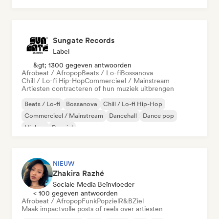
Sungate Records
Label
&gt; 1300 gegeven antwoorden
Afrobeat / Afropop
Beats / Lo-fi
Bossanova
Chill / Lo-fi Hip-Hop
Commercieel / Mainstream
Artiesten contracteren of hun muziek uitbrengen
Beats / Lo-fi
Bossanova
Chill / Lo-fi Hip-Hop
Commercieel / Mainstream
Dancehall
Dance pop
Hiphop
Popziel
NIEUW
Zhakira Razhé
Sociale Media Beïnvloeder
< 100 gegeven antwoorden
Afrobeat / Afropop
Funk
Popziel
R&B
Ziel
Maak impactvolle posts of reels over artiesten