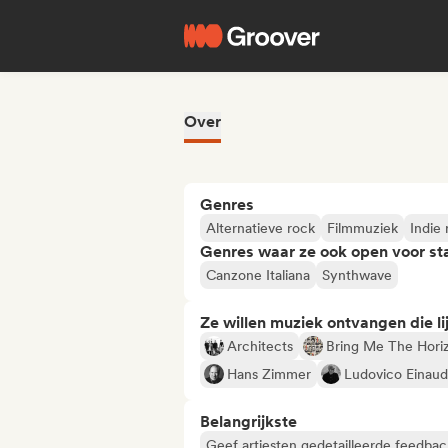
Over
Genres
Alternatieve rock
Filmmuziek
Indie 
Genres waar ze ook open voor st
Canzone Italiana
Synthwave
Ze willen muziek ontvangen die lij
Architects
Bring Me The Hori
Hans Zimmer
Ludovico Einaud
Belangrijkste
Geef artiesten gedetailleerde feedbac