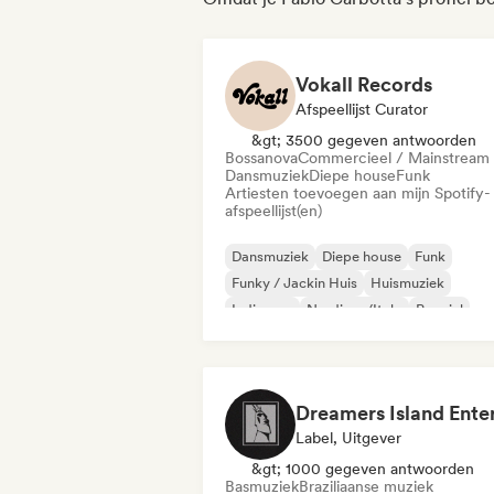
Vokall Records
Afspeellijst Curator
&gt; 3500 gegeven antwoorden
Bossanova
Commercieel / Mainstream
Dansmuziek
Diepe house
Funk
Artiesten toevoegen aan mijn Spotify-
afspeellijst(en)
Dansmuziek
Diepe house
Funk
Funky / Jackin Huis
Huismuziek
Indie pop
Nu-disco/Italo
Popziel
Label, Uitgever
&gt; 1000 gegeven antwoorden
Basmuziek
Braziliaanse muziek