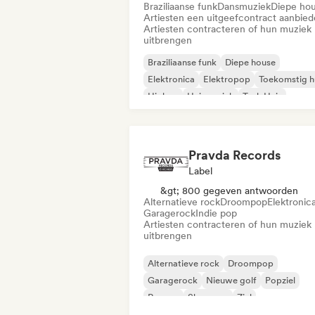
Braziliaanse funk
Dansmuziek
Diepe ho
Artiesten een uitgeefcontract aanbie
Artiesten contracteren of hun muziek
uitbrengen
Braziliaanse funk
Diepe house
Elektronica
Elektropop
Toekomstig h
Hiphop
Huismuziek
Tech Huis
Pravda Records
Label
&gt; 800 gegeven antwoorden
Alternatieve rock
Droompop
Elektronic
Garagerock
Indie pop
Artiesten contracteren of hun muziek
uitbrengen
Alternatieve rock
Droompop
Garagerock
Nieuwe golf
Popziel
Reggae
Shoegaze
Ziel