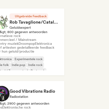
Uitgebreide Feedback
Rob Tavaglione/Catalyst Recording
Geluidsexpert
&gt; 800 gegeven antwoorden
ernatieve rock
mercieel / Mainstream
ntry muziek
Droompop
Elektronica
f artiesten gedetailleerde feedback
r hun geluid/productie
ktronica
Experimentele rock
ie folk
Indie pop
Indie rock
aal / Zwaar metaal
Post punk
k & Roll / Klassieke rock
Good Vibrations Radio
Radiostation
&gt; 2900 gegeven antwoorden
es
Elektronische rock