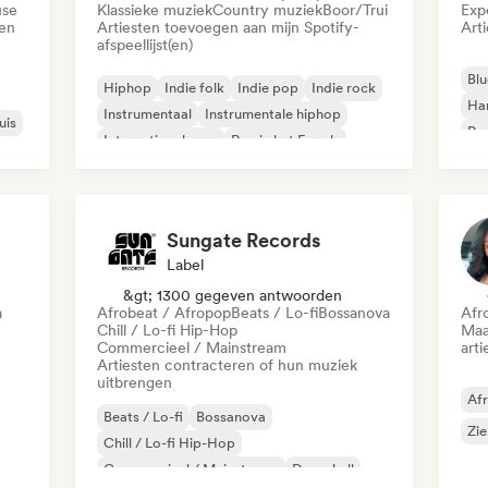
use
Klassieke muziek
Country muziek
Boor/Trui
Exp
den
Artiesten toevoegen aan mijn Spotify-
Art
afspeellijst(en)
Blu
Hiphop
Indie folk
Indie pop
Indie rock
Ha
Instrumentaal
Instrumentale hiphop
uis
Psy
Internationale rap
Rap in het Engels
Roc
Sungate Records
Label
&gt; 1300 gegeven antwoorden
a
Afrobeat / Afropop
Beats / Lo-fi
Bossanova
Afr
Chill / Lo-fi Hip-Hop
Maa
Commercieel / Mainstream
arti
Artiesten contracteren of hun muziek
uitbrengen
Af
Beats / Lo-fi
Bossanova
Zie
Chill / Lo-fi Hip-Hop
Commercieel / Mainstream
Dancehall