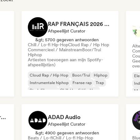
RAP FRANÇAIS 2026 🔥🇫🇷 (Way Records)
Afspeellijst Curator
&gt; 5700 gegeven antwoorden
Chill / Lo-fi Hip-Hop
Cloud Rap / Hip Hop
Alt
Commercieel / Mainstream
Boor/Trui
Com
Hiphop
Cou
Artiesten toevoegen aan mijn Spotify-
Gee
afspeellijst(en)
ove
Cloud Rap / Hip Hop
Boor/Trui
Hiphop
Ele
Instrumentale hiphop
Franse rap
Trap
Ind
Stedelijke pop
Chill / Lo-fi Hip-Hop
Met
Roc
Dreamers Island Entertainment
ADAD Audio
Afspeellijst Curator
&gt; 4900 gegeven antwoorden
Beats / Lo-fi
Chill / Lo-fi Hip-Hop
Blu