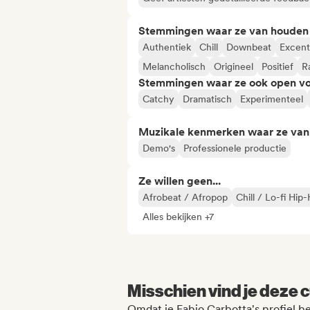
Stemmingen waar ze van houden
Authentiek
Chill
Downbeat
Excent
Melancholisch
Origineel
Positief
R
Stemmingen waar ze ook open vo
Catchy
Dramatisch
Experimenteel
Muzikale kenmerken waar ze va
Demo's
Professionele productie
Ze willen geen...
Afrobeat / Afropop
Chill / Lo-fi Hip
Alles bekijken +7
Misschien vind je deze c
Omdat je Fabio Carbotta's profiel b