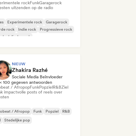
erimentele rock
Funk
Garagerock
iesten uitzenden op de radio
es
Experimentele rock
Garagerock
rde rock
Indie rock
Progressieve rock
chedelische rock
k & Roll / Klassieke rock
NIEUW
Zhakira Razhé
Sociale Media Beïnvloeder
< 100 gegeven antwoorden
obeat / Afropop
Funk
Popziel
R&B
Ziel
k impactvolle posts of reels over
esten
robeat / Afropop
Funk
Popziel
R&B
l
Stedelijke pop