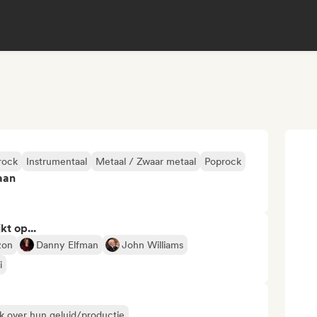
rock
Instrumentaal
Metaal / Zwaar metaal
Poprock
aan
kt op...
zon
Danny Elfman
John Williams
i
k over hun geluid/productie