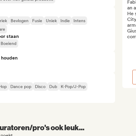
Fabi
an a
He s
City
riek
Bevlogen
Fusie
Uniek
Indie
Intens
arm
are
Gius
or staan
com
Boeiend
n houden
-Hop
Dance pop
Disco
Dub
K-Pop/J-Pop
uratoren/pro's ook leuk...
ezoekt