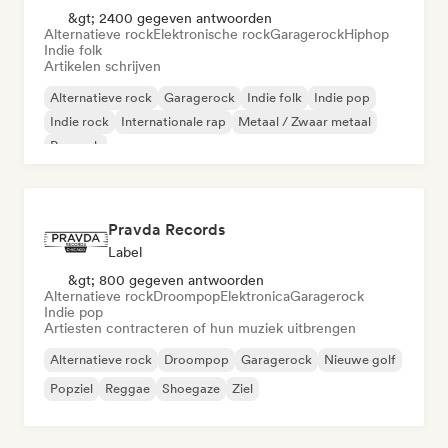
&gt; 2400 gegeven antwoorden
Alternatieve rock
Elektronische rock
Garagerock
Hiphop
Indie folk
Artikelen schrijven
Alternatieve rock
Garagerock
Indie folk
Indie pop
Indie rock
Internationale rap
Metaal / Zwaar metaal
Poprock
Pravda Records
Label
&gt; 800 gegeven antwoorden
Alternatieve rock
Droompop
Elektronica
Garagerock
Indie pop
Artiesten contracteren of hun muziek uitbrengen
Alternatieve rock
Droompop
Garagerock
Nieuwe golf
Popziel
Reggae
Shoegaze
Ziel