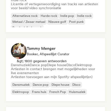
Indie rock
Licentie of vertegenwoordiging van tracks van artiesten
voor beeld/video synchronisatie
Alternatieve rock
Harde rock
Indie pop
Indie rock
Metaal / Zwaar metaal
Nieuwe golf
Post punk
Psychedelische rock
Tommy Menger
Booker, Afspeellijst Curator
&gt; 1800 gegeven antwoorden
Dansmuziek
Dance pop
Diepe house
Disco
Elektropop
Artiesten in contact brengen met mogelijkheden voor
live evenementen
Artiesten toevoegen aan mijn Spotify-afspeellijst(en)
Dansmuziek
Dance pop
Diepe house
Disco
Elektropop
Frans huis
French Pop
Huismuziek