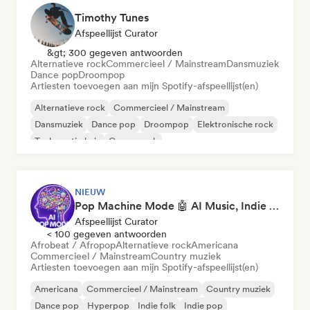
Timothy Tunes
Afspeellijst Curator
&gt; 300 gegeven antwoorden
Alternatieve rock
Commercieel / Mainstream
Dansmuziek
Dance pop
Droompop
Artiesten toevoegen aan mijn Spotify-afspeellijst(en)
Alternatieve rock
Commercieel / Mainstream
Dansmuziek
Dance pop
Droompop
Elektronische rock
Toekomstig huis
Garagerock
NIEUW
Pop Machine Mode 🤖 AI Music, Indie Pop & Dream Pop
Afspeellijst Curator
< 100 gegeven antwoorden
Afrobeat / Afropop
Alternatieve rock
Americana
Commercieel / Mainstream
Country muziek
Artiesten toevoegen aan mijn Spotify-afspeellijst(en)
Americana
Commercieel / Mainstream
Country muziek
Dance pop
Hyperpop
Indie folk
Indie pop