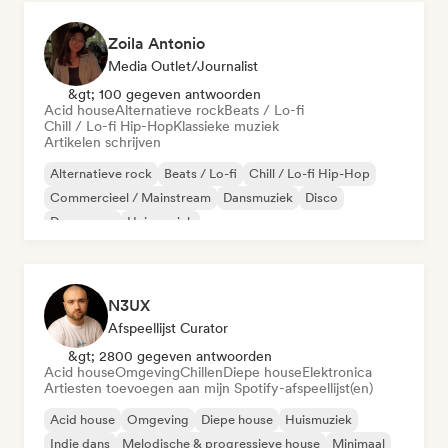
Zoila Antonio
Media Outlet/Journalist
&gt; 100 gegeven antwoorden
Acid house
Alternatieve rock
Beats / Lo-fi
Chill / Lo-fi Hip-Hop
Klassieke muziek
Artikelen schrijven
Alternatieve rock
Beats / Lo-fi
Chill / Lo-fi Hip-Hop
Commercieel / Mainstream
Dansmuziek
Disco
Droompop
Huismuziek
N3UX
Afspeellijst Curator
&gt; 2800 gegeven antwoorden
Acid house
Omgeving
Chillen
Diepe house
Elektronica
Artiesten toevoegen aan mijn Spotify-afspeellijst(en)
Acid house
Omgeving
Diepe house
Huismuziek
Indie dans
Melodische & progressieve house
Minimaal