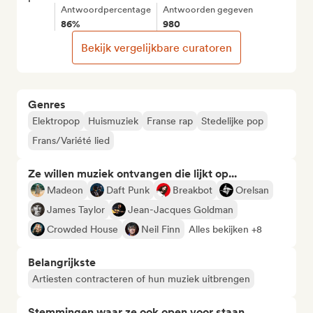
Antwoordpercentage
Antwoorden gegeven
86%
980
Bekijk vergelijkbare curatoren
Genres
Elektropop
Huismuziek
Franse rap
Stedelijke pop
Frans/Variété lied
Ze willen muziek ontvangen die lijkt op...
Madeon
Daft Punk
Breakbot
Orelsan
James Taylor
Jean-Jacques Goldman
Crowded House
Neil Finn
Alles bekijken +8
Belangrijkste
Artiesten contracteren of hun muziek uitbrengen
Stemmingen waar ze ook open voor staan