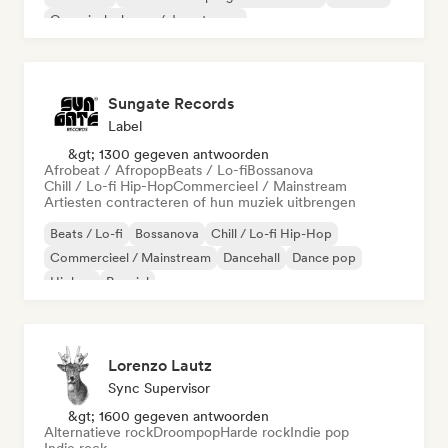
Organische house / downtempo
Sungate Records
Label
&gt; 1300 gegeven antwoorden
Afrobeat / Afropop
Beats / Lo-fi
Bossanova
Chill / Lo-fi Hip-Hop
Commercieel / Mainstream
Artiesten contracteren of hun muziek uitbrengen
Beats / Lo-fi
Bossanova
Chill / Lo-fi Hip-Hop
Commercieel / Mainstream
Dancehall
Dance pop
Hiphop
Popziel
Lorenzo Lautz
Sync Supervisor
&gt; 1600 gegeven antwoorden
Alternatieve rock
Droompop
Harde rock
Indie pop