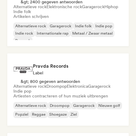
&gt; 2400 gegeven antwoorden
Alternatieve rock
Elektronische rock
Garagerock
Hiphop
Indie folk
Artikelen schrijven
Alternatieve rock
Garagerock
Indie folk
Indie pop
Indie rock
Internationale rap
Metaal / Zwaar metaal
Poprock
Pravda Records
Label
&gt; 800 gegeven antwoorden
Alternatieve rock
Droompop
Elektronica
Garagerock
Indie pop
Artiesten contracteren of hun muziek uitbrengen
Alternatieve rock
Droompop
Garagerock
Nieuwe golf
Popziel
Reggae
Shoegaze
Ziel