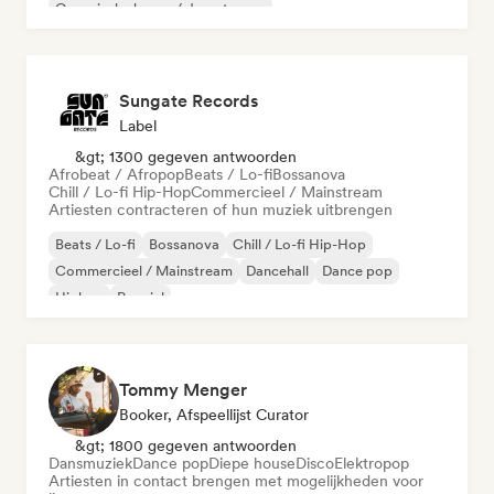
Organische house / downtempo
Sungate Records
Label
&gt; 1300 gegeven antwoorden
Afrobeat / Afropop
Beats / Lo-fi
Bossanova
Chill / Lo-fi Hip-Hop
Commercieel / Mainstream
Artiesten contracteren of hun muziek uitbrengen
Beats / Lo-fi
Bossanova
Chill / Lo-fi Hip-Hop
Commercieel / Mainstream
Dancehall
Dance pop
Hiphop
Popziel
Tommy Menger
Booker, Afspeellijst Curator
&gt; 1800 gegeven antwoorden
Dansmuziek
Dance pop
Diepe house
Disco
Elektropop
Artiesten in contact brengen met mogelijkheden voor