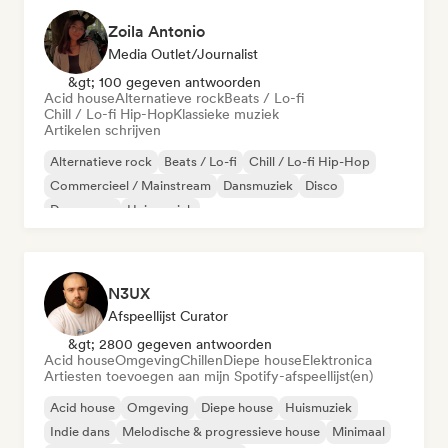
Zoila Antonio
Media Outlet/Journalist
&gt; 100 gegeven antwoorden
Acid house
Alternatieve rock
Beats / Lo-fi
Chill / Lo-fi Hip-Hop
Klassieke muziek
Artikelen schrijven
Alternatieve rock
Beats / Lo-fi
Chill / Lo-fi Hip-Hop
Commercieel / Mainstream
Dansmuziek
Disco
Droompop
Huismuziek
N3UX
Afspeellijst Curator
&gt; 2800 gegeven antwoorden
Acid house
Omgeving
Chillen
Diepe house
Elektronica
Artiesten toevoegen aan mijn Spotify-afspeellijst(en)
Acid house
Omgeving
Diepe house
Huismuziek
Indie dans
Melodische & progressieve house
Minimaal