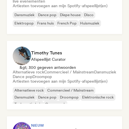
live evenementen
Artiesten toevoegen aan mijn Spotify-afspeellijst(en)
Dansmuziek
Dance pop
Diepe house
Disco
Elektropop
Frans huis
French Pop
Huismuziek
Timothy Tunes
Afspeellijst Curator
&gt; 300 gegeven antwoorden
Alternatieve rock
Commercieel / Mainstream
Dansmuziek
Dance pop
Droompop
Artiesten toevoegen aan mijn Spotify-afspeellijst(en)
Alternatieve rock
Commercieel / Mainstream
Dansmuziek
Dance pop
Droompop
Elektronische rock
Toekomstig huis
Garagerock
NIEUW