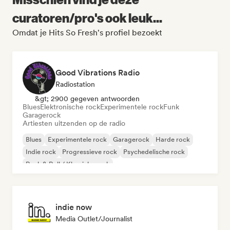
curatoren/pro's ook leuk...
Omdat je Hits So Fresh's profiel bezoekt
Good Vibrations Radio
Radiostation
&gt; 2900 gegeven antwoorden
Blues
Elektronische rock
Experimentele rock
Funk
Garagerock
Artiesten uitzenden op de radio
Blues
Experimentele rock
Garagerock
Harde rock
Indie rock
Progressieve rock
Psychedelische rock
Rock & Roll / Klassieke rock
indie now
Media Outlet/Journalist