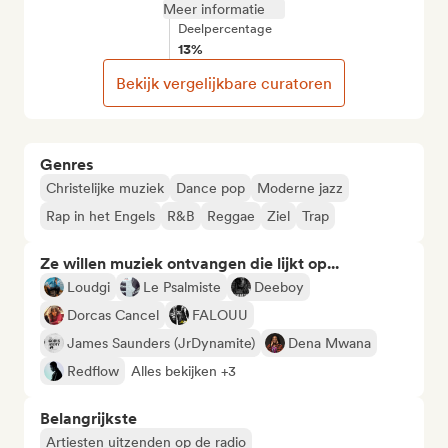
Meer informatie
Deelpercentage
13%
Bekijk vergelijkbare curatoren
Genres
Christelijke muziek
Dance pop
Moderne jazz
Rap in het Engels
R&B
Reggae
Ziel
Trap
Ze willen muziek ontvangen die lijkt op...
Loudgi
Le Psalmiste
Deeboy
Dorcas Cancel
FALOUU
James Saunders (JrDynamite)
Dena Mwana
Redflow
Alles bekijken +3
Belangrijkste
Artiesten uitzenden op de radio