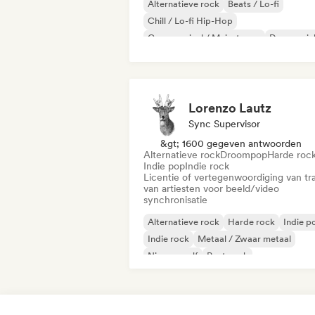
Alternatieve rock
Beats / Lo-fi
Chill / Lo-fi Hip-Hop
Commercieel / Mainstream
Dansmuzie
Disco
Droompop
Huismuziek
Lorenzo Lautz
Sync Supervisor
&gt; 1600 gegeven antwoorden
Alternatieve rock
Droompop
Harde roc
Indie pop
Indie rock
Licentie of vertegenwoordiging van tr
van artiesten voor beeld/video
synchronisatie
Alternatieve rock
Harde rock
Indie p
Indie rock
Metaal / Zwaar metaal
Nieuwe golf
Post punk
Psychedelische rock