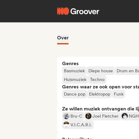
Over
Genres
Basmuziek
Diepe house
Drum en B
Huismuziek
Techno
Genres waar ze ook open voor st
Dance pop
Elektropop
Funk
Ze willen muziek ontvangen die lij
Bru-C
Joel Fletcher
NGH
V.I.C.A.R.I.