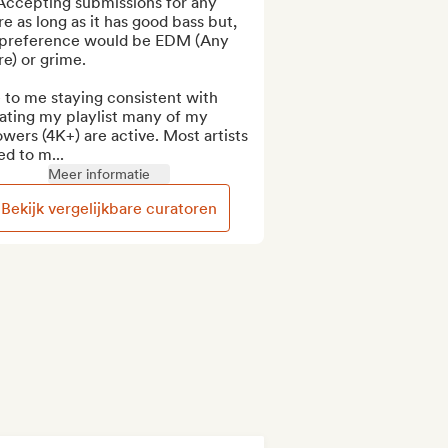
Accepting submissions for any 
e as long as it has good bass but, 
preference would be EDM (Any 
e) or grime.

to me staying consistent with 
ating my playlist many of my 
owers (4K+) are active. Most artists 
d to m...
Meer informatie
Bekijk vergelijkbare curatoren