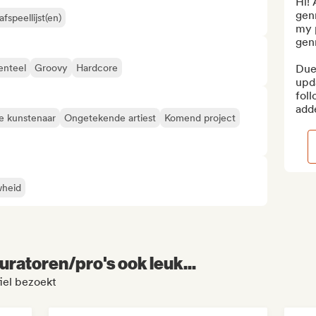
Hi! 
genr
fspeellijst(en)
my 
genr
enteel
Groovy
Hardcore
Due 
upd
foll
adde
e kunstenaar
Ongetekende artiest
Komend project
wheid
uratoren/pro's ook leuk...
iel bezoekt