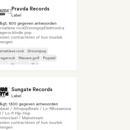
Pravda Records
Label
&gt; 800 gegeven antwoorden
ernatieve rock
Droompop
Elektronica
agerock
Indie pop
iesten contracteren of hun muziek
brengen
ernatieve rock
Droompop
ragerock
Nieuwe golf
Popziel
ggae
Shoegaze
Ziel
Sungate Records
Label
&gt; 1300 gegeven antwoorden
obeat / Afropop
Beats / Lo-fi
Bossanova
l / Lo-fi Hip-Hop
mercieel / Mainstream
iesten contracteren of hun muziek
brengen