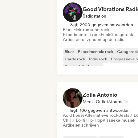
Good Vibrations Radi
Radiostation
&gt; 2900 gegeven antwoorden
Blues
Elektronische rock
Experimentele rock
Funk
Garagerock
Artiesten uitzenden op de radio
Blues
Experimentele rock
Garageroc
Harde rock
Indie rock
Progressieve 
Psychedelische rock
Rock & Roll / Klassieke rock
Zoila Antonio
Media Outlet/Journalist
&gt; 100 gegeven antwoorden
Acid house
Alternatieve rock
Beats / Lo
Chill / Lo-fi Hip-Hop
Klassieke muziek
Artikelen schrijven