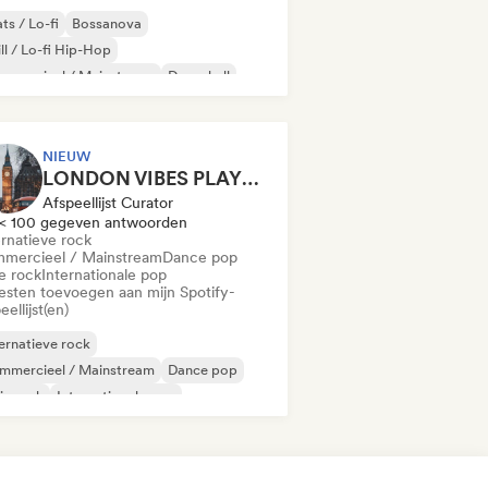
ts / Lo-fi
Bossanova
ll / Lo-fi Hip-Hop
mmercieel / Mainstream
Dancehall
nce pop
Hiphop
Popziel
NIEUW
LONDON VIBES PLAYLIST
Afspeellijst Curator
< 100 gegeven antwoorden
ernatieve rock
mercieel / Mainstream
Dance pop
e rock
Internationale pop
iesten toevoegen aan mijn Spotify-
eellijst(en)
ernatieve rock
mmercieel / Mainstream
Dance pop
ie rock
Internationale pop
 in het Engels
Soft Pop/Ballad
delijke pop