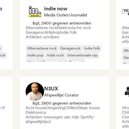
o
indie now
Media Outlet/Journalist
&gt; 2400 gegeven antwoorden
Alternatieve rock
Elektronische rock
Alt
Garagerock
Hiphop
Indie folk
Gar
Artikelen schrijven
Art
uit
k
Alternatieve rock
Garagerock
Indie folk
Alt
rock
Indie pop
Indie rock
Internationale rap
Ga
Metaal / Zwaar metaal
Poprock
Re
N3UX
Afspeellijst Curator
&gt; 2800 gegeven antwoorden
-fi
Acid house
Omgeving
Chillen
Diepe house
Afr
Elektronica
Chil
Artiesten toevoegen aan mijn Spotify-
Com
afspeellijst(en)
Art
uit