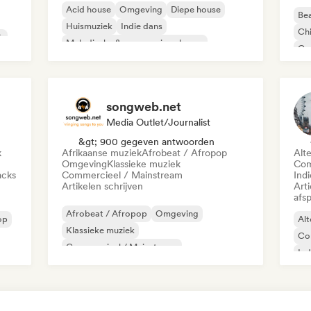
Acid house
Omgeving
Diepe house
Bea
Huismuziek
Indie dans
Chi
k
Melodische & progressieve house
Co
Minimaal
Organische house / downtempo
Da
songweb.net
Media Outlet/Journalist
&gt; 900 gegeven antwoorden
k
Afrikaanse muziek
Afrobeat / Afropop
Alt
Omgeving
Klassieke muziek
Com
acks
Commercieel / Mainstream
Indi
Artikelen schrijven
Art
afsp
Afrobeat / Afropop
Omgeving
op
Alt
Klassieke muziek
Co
Commercieel / Mainstream
Ind
Country muziek
Dance pop
Boor/Trui
Rap
Hiphop
Ste