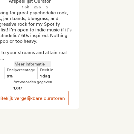
Afspeellijst Curator
1.6k
226
5
ing for great psychedelic rock, 
, jam bands, bluegrass, and 
ressive rock for my Spotify 
list! I’m open to indie music if it’s 
hedelic/ 60s inspired. Nothing 
pop or too heavy.

to your streams and attain real 
...
Meer informatie
Deelpercentage
Deelt in
9%
1 dag
Antwoorden gegeven
1,617
Bekijk vergelijkbare curatoren