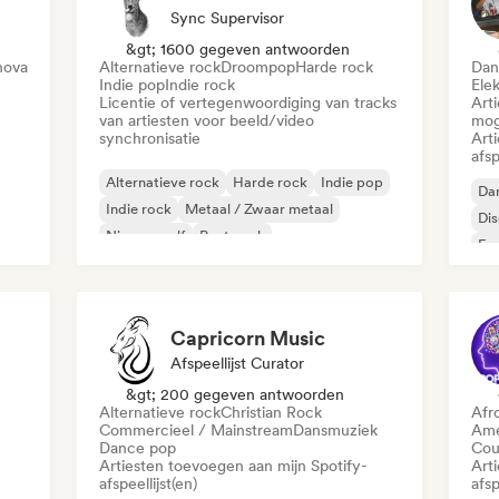
Sync Supervisor
&gt; 1600 gegeven antwoorden
nova
Alternatieve rock
Droompop
Harde rock
Dan
Indie pop
Indie rock
Ele
Licentie of vertegenwoordiging van tracks
Art
van artiesten voor beeld/video
mog
synchronisatie
Art
afsp
Alternatieve rock
Harde rock
Indie pop
Da
Indie rock
Metaal / Zwaar metaal
Di
Nieuwe golf
Post punk
Fr
Psychedelische rock
Capricorn Music
Afspeellijst Curator
&gt; 200 gegeven antwoorden
Alternatieve rock
Christian Rock
Afr
Commercieel / Mainstream
Dansmuziek
Ame
Dance pop
Cou
Artiesten toevoegen aan mijn Spotify-
Art
afspeellijst(en)
afsp