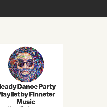
eady Dance Party
laylist by Finnster
Music