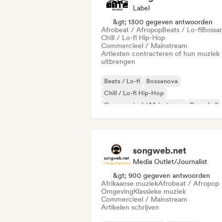
Label
&gt; 1300 gegeven antwoorden
Afrobeat / Afropop
Beats / Lo-fi
Bossa
Chill / Lo-fi Hip-Hop
Commercieel / Mainstream
Artiesten contracteren of hun muziek
uitbrengen
Beats / Lo-fi
Bossanova
Chill / Lo-fi Hip-Hop
Commercieel / Mainstream
Dancehall
Dance pop
Hiphop
Popziel
songweb.net
Media Outlet/Journalist
&gt; 900 gegeven antwoorden
Afrikaanse muziek
Afrobeat / Afropop
Omgeving
Klassieke muziek
Commercieel / Mainstream
Artikelen schrijven