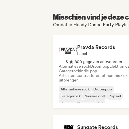
Misschien vind je deze c
Omdat je Heady Dance Party Playlist
Pravda Records
Label
&gt; 800 gegeven antwoorden
Alternatieve rock
Droompop
Elektronic
Garagerock
Indie pop
Artiesten contracteren of hun muziek
uitbrengen
Alternatieve rock
Droompop
Garagerock
Nieuwe golf
Popziel
Reggae
Shoegaze
Ziel
Sungate Records