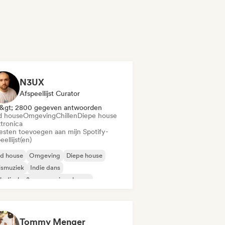
N3UX
Afspeellijst Curator
&gt; 2800 gegeven antwoorden
d house
Omgeving
Chillen
Diepe house
ktronica
iesten toevoegen aan mijn Spotify-
eellijst(en)
id house
Omgeving
Diepe house
ismuziek
Indie dans
odische & progressieve house
nimaal
Organische house / downtempo
Tommy Menger