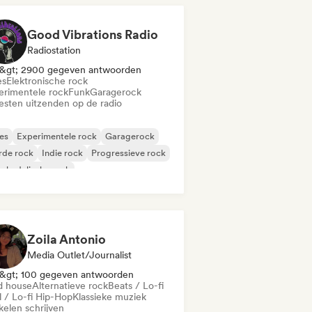
Good Vibrations Radio
Radiostation
&gt; 2900 gegeven antwoorden
es
Elektronische rock
erimentele rock
Funk
Garagerock
iesten uitzenden op de radio
es
Experimentele rock
Garagerock
rde rock
Indie rock
Progressieve rock
chedelische rock
k & Roll / Klassieke rock
Zoila Antonio
Media Outlet/Journalist
&gt; 100 gegeven antwoorden
d house
Alternatieve rock
Beats / Lo-fi
l / Lo-fi Hip-Hop
Klassieke muziek
kelen schrijven