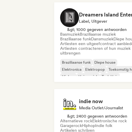
Label, Uitgever
&gt; 1000 gegeven antwoorden
Basmuziek
Braziliaanse muziek
Braziliaanse funk
Dansmuziek
Diepe ho
Artiesten een uitgeefcontract aanbie
Artiesten contracteren of hun muziek
uitbrengen
Braziliaanse funk
Diepe house
Elektronica
Elektropop
Toekomstig h
Hiphop
Huismuziek
Tech Huis
indie now
Media Outlet/Journalist
&gt; 2400 gegeven antwoorden
Alternatieve rock
Elektronische rock
Garagerock
Hiphop
Indie folk
Artikelen schrijven