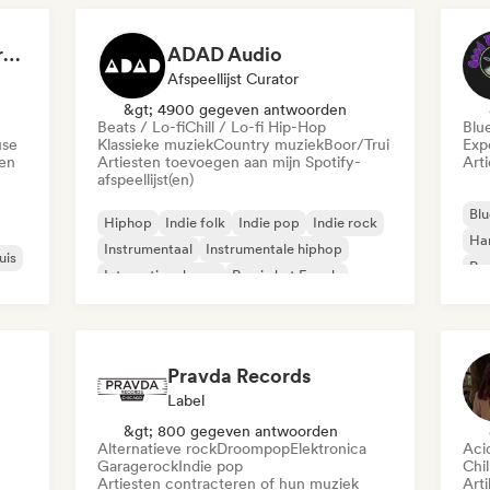
Dreamers Island Entertainment
ADAD Audio
Afspeellijst Curator
&gt; 4900 gegeven antwoorden
Beats / Lo-fi
Chill / Lo-fi Hip-Hop
Blu
use
Klassieke muziek
Country muziek
Boor/Trui
Exp
den
Artiesten toevoegen aan mijn Spotify-
Art
afspeellijst(en)
Blu
Hiphop
Indie folk
Indie pop
Indie rock
Ha
Instrumentaal
Instrumentale hiphop
uis
Psy
Internationale rap
Rap in het Engels
Roc
Pravda Records
Label
&gt; 800 gegeven antwoorden
Alternatieve rock
Droompop
Elektronica
Aci
Garagerock
Indie pop
Chil
Artiesten contracteren of hun muziek
Arti