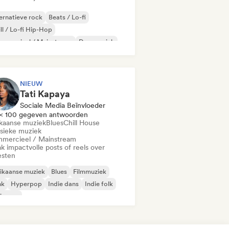
ernatieve rock
Beats / Lo-fi
ll / Lo-fi Hip-Hop
mmercieel / Mainstream
Dansmuziek
sco
Droompop
Huismuziek
NIEUW
Tati Kapaya
Sociale Media Beïnvloeder
< 100 gegeven antwoorden
ikaanse muziek
Blues
Chill House
ssieke muziek
mercieel / Mainstream
k impactvolle posts of reels over
esten
ikaanse muziek
Blues
Filmmuziek
nk
Hyperpop
Indie dans
Indie folk
ie pop