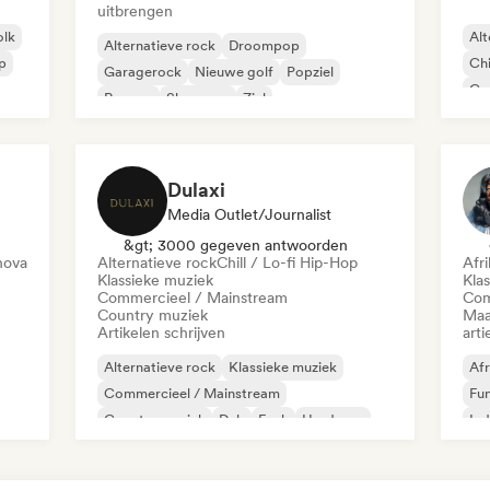
uitbrengen
olk
Alt
Alternatieve rock
Droompop
ap
Chi
Garagerock
Nieuwe golf
Popziel
Co
Reggae
Shoegaze
Ziel
Di
Dulaxi
Media Outlet/Journalist
&gt; 3000 gegeven antwoorden
nova
Alternatieve rock
Chill / Lo-fi Hip-Hop
Afr
Klassieke muziek
Kla
Commercieel / Mainstream
Com
Country muziek
Maa
Artikelen schrijven
arti
Alternatieve rock
Klassieke muziek
Afr
Commercieel / Mainstream
Fu
Country muziek
Dub
Funk
Hardcore
Ind
Hiphop