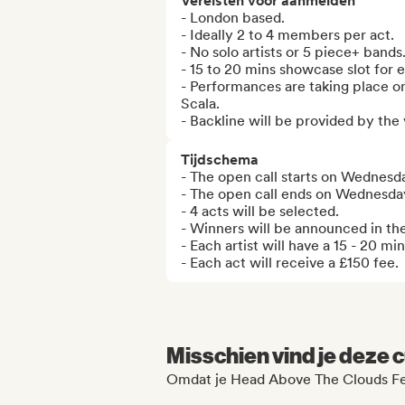
Vereisten voor aanmelden
- London based.

- Ideally 2 to 4 members per act.

- No solo artists or 5 piece+ bands.
- 15 to 20 mins showcase slot for e
- Performances are taking place on
Scala.

- Backline will be provided by the
Tijdschema
- The open call starts on Wednesda
- The open call ends on Wednesday
- 4 acts will be selected.

- Winners will be announced in the
- Each artist will have a 15 - 20 minu
- Each act will receive a £150 fee.
Misschien vind je deze c
Omdat je Head Above The Clouds Fes