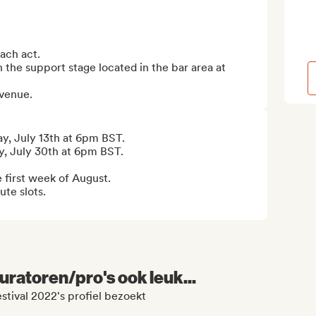


ach act.

 the support stage located in the bar area at 
 venue.
y, July 13th at 6pm BST.

, July 30th at 6pm BST.

 first week of August.

te slots.

uratoren/pro's ook leuk...
tival 2022's profiel bezoekt