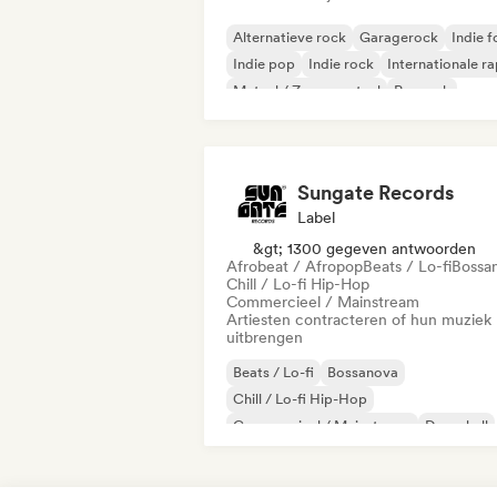
Alternatieve rock
Garagerock
Indie f
Indie pop
Indie rock
Internationale r
Metaal / Zwaar metaal
Poprock
Sungate Records
Label
&gt; 1300 gegeven antwoorden
Afrobeat / Afropop
Beats / Lo-fi
Bossa
Chill / Lo-fi Hip-Hop
Commercieel / Mainstream
Artiesten contracteren of hun muziek
uitbrengen
Beats / Lo-fi
Bossanova
Chill / Lo-fi Hip-Hop
Commercieel / Mainstream
Dancehall
Dance pop
Hiphop
Popziel