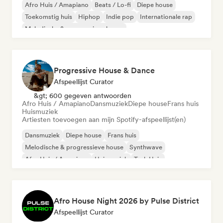
Afro Huis / Amapiano
Beats / Lo-fi
Diepe house
Toekomstig huis
Hiphop
Indie pop
Internationale rap
Melodische & progressieve house
Progressive House & Dance
Afspeellijst Curator
&gt; 600 gegeven antwoorden
Afro Huis / Amapiano
Dansmuziek
Diepe house
Frans huis
Huismuziek
Artiesten toevoegen aan mijn Spotify-afspeellijst(en)
Dansmuziek
Diepe house
Frans huis
Melodische & progressieve house
Synthwave
Afro Huis / Amapiano
Huismuziek
Tech Huis
Afro House Night 2026 by Pulse District
Afspeellijst Curator