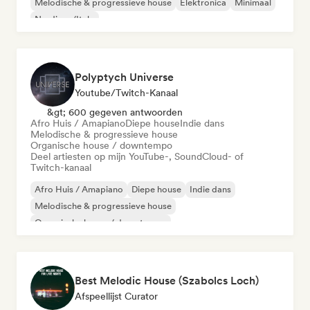
Melodische & progressieve house
Elektronica
Minimaal
Nu-disco/Italo
Polyptych Universe
Youtube/Twitch-Kanaal
&gt; 600 gegeven antwoorden
Afro Huis / Amapiano
Diepe house
Indie dans
Melodische & progressieve house
Organische house / downtempo
Deel artiesten op mijn YouTube-, SoundCloud- of
Twitch-kanaal
Afro Huis / Amapiano
Diepe house
Indie dans
Melodische & progressieve house
Organische house / downtempo
Best Melodic House (Szabolcs Loch)
Afspeellijst Curator