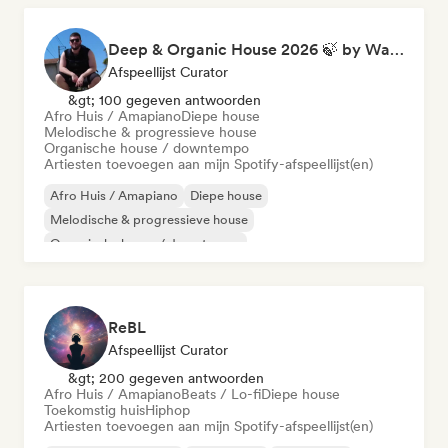
Deep & Organic House 2026 🍃 by Waroxe
Afspeellijst Curator
&gt; 100 gegeven antwoorden
Afro Huis / Amapiano
Diepe house
Melodische & progressieve house
Organische house / downtempo
Artiesten toevoegen aan mijn Spotify-afspeellijst(en)
Afro Huis / Amapiano
Diepe house
Melodische & progressieve house
Organische house / downtempo
ReBL
Afspeellijst Curator
&gt; 200 gegeven antwoorden
Afro Huis / Amapiano
Beats / Lo-fi
Diepe house
Toekomstig huis
Hiphop
Artiesten toevoegen aan mijn Spotify-afspeellijst(en)