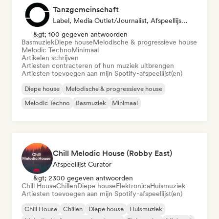
Tanzgemeinschaft
Label, Media Outlet/Journalist, Afspeellijst Curator
&gt; 100 gegeven antwoorden
Basmuziek
Diepe house
Melodische & progressieve house
Melodic Techno
Minimaal
Artikelen schrijven
Artiesten contracteren of hun muziek uitbrengen
Artiesten toevoegen aan mijn Spotify-afspeellijst(en)
Diepe house
Melodische & progressieve house
Melodic Techno
Basmuziek
Minimaal
Chill Melodic House (Robby East)
Afspeellijst Curator
&gt; 2300 gegeven antwoorden
Chill House
Chillen
Diepe house
Elektronica
Huismuziek
Artiesten toevoegen aan mijn Spotify-afspeellijst(en)
Chill House
Chillen
Diepe house
Huismuziek