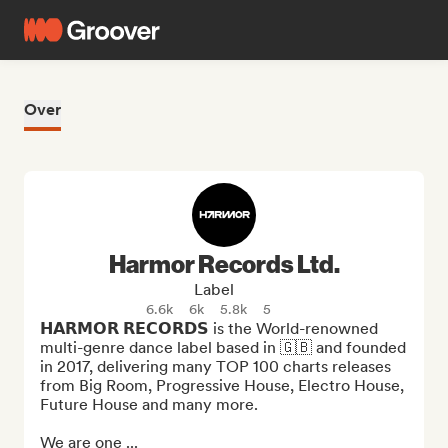
Over
Harmor Records Ltd.
Label
6.6k
6k
5.8k
5
𝗛𝗔𝗥𝗠𝗢𝗥 𝗥𝗘𝗖𝗢𝗥𝗗𝗦 is the World-renowned 
multi-genre dance label based in 🇬🇧 and founded 
in 2017, delivering many TOP 100 charts releases 
from Big Room, Progressive House, Electro House, 
Future House and many more.

We are one ...