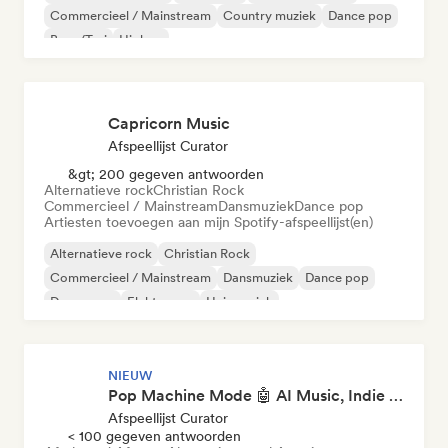
Commercieel / Mainstream
Country muziek
Dance pop
Boor/Trui
Hiphop
Capricorn Music
Afspeellijst Curator
&gt; 200 gegeven antwoorden
Alternatieve rock
Christian Rock
Commercieel / Mainstream
Dansmuziek
Dance pop
Artiesten toevoegen aan mijn Spotify-afspeellijst(en)
Alternatieve rock
Christian Rock
Commercieel / Mainstream
Dansmuziek
Dance pop
Droompop
Elektropop
Huismuziek
NIEUW
Pop Machine Mode 🤖 AI Music, Indie Pop & Dream Pop
Afspeellijst Curator
< 100 gegeven antwoorden