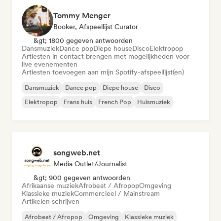
Tommy Menger
Booker, Afspeellijst Curator
&gt; 1800 gegeven antwoorden
Dansmuziek
Dance pop
Diepe house
Disco
Elektropop
Artiesten in contact brengen met mogelijkheden voor
live evenementen
Artiesten toevoegen aan mijn Spotify-afspeellijst(en)
Dansmuziek
Dance pop
Diepe house
Disco
Elektropop
Frans huis
French Pop
Huismuziek
songweb.net
Media Outlet/Journalist
&gt; 900 gegeven antwoorden
Afrikaanse muziek
Afrobeat / Afropop
Omgeving
Klassieke muziek
Commercieel / Mainstream
Artikelen schrijven
Afrobeat / Afropop
Omgeving
Klassieke muziek