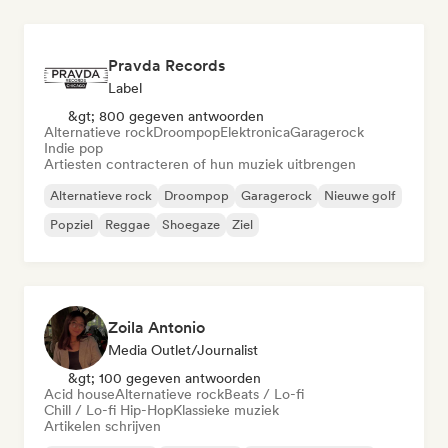
Pravda Records
Label
&gt; 800 gegeven antwoorden
Alternatieve rock
Droompop
Elektronica
Garagerock
Indie pop
Artiesten contracteren of hun muziek uitbrengen
Alternatieve rock
Droompop
Garagerock
Nieuwe golf
Popziel
Reggae
Shoegaze
Ziel
Zoila Antonio
Media Outlet/Journalist
&gt; 100 gegeven antwoorden
Acid house
Alternatieve rock
Beats / Lo-fi
Chill / Lo-fi Hip-Hop
Klassieke muziek
Artikelen schrijven