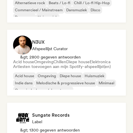
Alternatieve rock
Beats / Lo-fi
Chill / Lo-fi Hip-Hop
Commercieel / Mainstream
Dansmuziek
Disco
Droompop
Huismuziek
N3UX
Afspeellijst Curator
&gt; 2800 gegeven antwoorden
Acid house
Omgeving
Chillen
Diepe house
Elektronica
Artiesten toevoegen aan mijn Spotify-afspeellijst(en)
Acid house
Omgeving
Diepe house
Huismuziek
Indie dans
Melodische & progressieve house
Minimaal
Organische house / downtempo
Sungate Records
Label
&gt; 1300 gegeven antwoorden