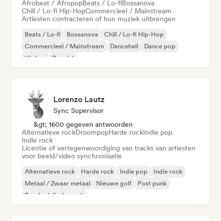
Afrobeat / Afropop
Beats / Lo-fi
Bossanova
Chill / Lo-fi Hip-Hop
Commercieel / Mainstream
Artiesten contracteren of hun muziek uitbrengen
Beats / Lo-fi
Bossanova
Chill / Lo-fi Hip-Hop
Commercieel / Mainstream
Dancehall
Dance pop
Hiphop
Popziel
Lorenzo Lautz
Sync Supervisor
&gt; 1600 gegeven antwoorden
Alternatieve rock
Droompop
Harde rock
Indie pop
Indie rock
Licentie of vertegenwoordiging van tracks van artiesten
voor beeld/video synchronisatie
Alternatieve rock
Harde rock
Indie pop
Indie rock
Metaal / Zwaar metaal
Nieuwe golf
Post punk
Psychedelische rock