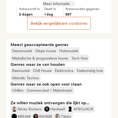
Meer informatie
Antwoordt in
Deelt in
Antwoorden gegeven
2 dagen
1 dag
887
Bekijk vergelijkbare curatoren
Meest geaccepteerde genres
Dansmuziek
Diepe house
Huismuziek
Melodische & progressieve house
Tech Huis
Genres waar ze van houden
Basmuziek
Chill House
Elektronica
Toekomstig huis
Melodic Techno
Genres waar ze ook open voor staan
Chillen
Commercieel / Mainstream
Ze willen muziek ontvangen die lijkt op...
Nicky Romero
Hardwell
AFROJACK
KREAM
KSHMR
Tiësto