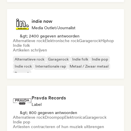
indie now
Media Outlet/Journalist
&gt; 2400 gegeven antwoorden
Alternatieve rock
Elektronische rock
Garagerock
Hiphop
Indie folk
Artikelen schrijven
Alternatieve rock
Garagerock
Indie folk
Indie pop
Indie rock
Internationale rap
Metaal / Zwaar metaal
Poprock
Pravda Records
Label
&gt; 800 gegeven antwoorden
Alternatieve rock
Droompop
Elektronica
Garagerock
Indie pop
Artiesten contracteren of hun muziek uitbrengen