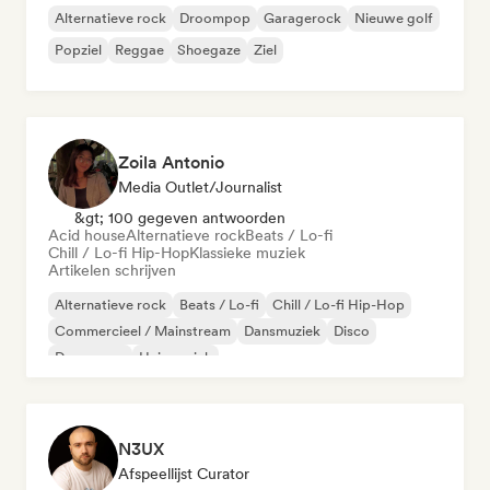
Alternatieve rock
Droompop
Garagerock
Nieuwe golf
Popziel
Reggae
Shoegaze
Ziel
Zoila Antonio
Media Outlet/Journalist
&gt; 100 gegeven antwoorden
Acid house
Alternatieve rock
Beats / Lo-fi
Chill / Lo-fi Hip-Hop
Klassieke muziek
Artikelen schrijven
Alternatieve rock
Beats / Lo-fi
Chill / Lo-fi Hip-Hop
Commercieel / Mainstream
Dansmuziek
Disco
Droompop
Huismuziek
N3UX
Afspeellijst Curator