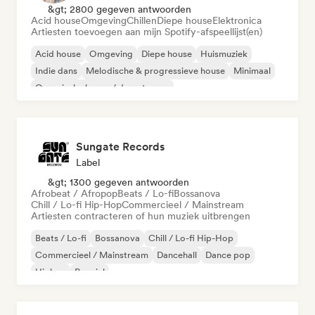
&gt; 2800 gegeven antwoorden
Acid house
Omgeving
Chillen
Diepe house
Elektronica
Artiesten toevoegen aan mijn Spotify-afspeellijst(en)
Acid house
Omgeving
Diepe house
Huismuziek
Indie dans
Melodische & progressieve house
Minimaal
Organische house / downtempo
Sungate Records
Label
&gt; 1300 gegeven antwoorden
Afrobeat / Afropop
Beats / Lo-fi
Bossanova
Chill / Lo-fi Hip-Hop
Commercieel / Mainstream
Artiesten contracteren of hun muziek uitbrengen
Beats / Lo-fi
Bossanova
Chill / Lo-fi Hip-Hop
Commercieel / Mainstream
Dancehall
Dance pop
Hiphop
Popziel