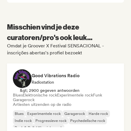
Misschien vind je deze
curatoren/pro's ook leuk...
Omdat je Groover X Festival SENSACIONAL -
inscrições abertas's profiel bezoekt
Good Vibrations Radio
Radiostation
&gt; 2900 gegeven antwoorden
Blues
Elektronische rock
Experimentele rock
Funk
Garagerock
Artiesten uitzenden op de radio
Blues
Experimentele rock
Garagerock
Harde rock
Indie rock
Progressieve rock
Psychedelische rock
Rock & Roll / Klassieke rock