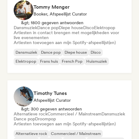
Tommy Menger
Booker, Afspeellijst Curator
&gt; 1800 gegeven antwoorden
Dansmuziek
Dance pop
Diepe house
Disco
Elektropop
Artiesten in contact brengen met mogelijkheden voor
live evenementen
Artiesten toevoegen aan mijn Spotify-afspeellijst(en)
Dansmuziek
Dance pop
Diepe house
Disco
Elektropop
Frans huis
French Pop
Huismuziek
Timothy Tunes
Afspeellijst Curator
&gt; 300 gegeven antwoorden
Alternatieve rock
Commercieel / Mainstream
Dansmuziek
Dance pop
Droompop
Artiesten toevoegen aan mijn Spotify-afspeellijst(en)
Alternatieve rock
Commercieel / Mainstream