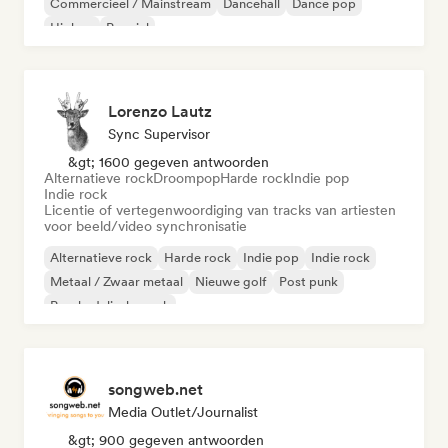
Commercieel / Mainstream
Dancehall
Dance pop
Hiphop
Popziel
Lorenzo Lautz
Sync Supervisor
&gt; 1600 gegeven antwoorden
Alternatieve rock
Droompop
Harde rock
Indie pop
Indie rock
Licentie of vertegenwoordiging van tracks van artiesten
voor beeld/video synchronisatie
Alternatieve rock
Harde rock
Indie pop
Indie rock
Metaal / Zwaar metaal
Nieuwe golf
Post punk
Psychedelische rock
songweb.net
Media Outlet/Journalist
&gt; 900 gegeven antwoorden