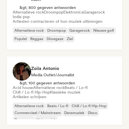
&gt; 800 gegeven antwoorden
Alternatieve rock
Droompop
Elektronica
Garagerock
Indie pop
Artiesten contracteren of hun muziek uitbrengen
Alternatieve rock
Droompop
Garagerock
Nieuwe golf
Popziel
Reggae
Shoegaze
Ziel
Zoila Antonio
Media Outlet/Journalist
&gt; 100 gegeven antwoorden
Acid house
Alternatieve rock
Beats / Lo-fi
Chill / Lo-fi Hip-Hop
Klassieke muziek
Artikelen schrijven
Alternatieve rock
Beats / Lo-fi
Chill / Lo-fi Hip-Hop
Commercieel / Mainstream
Dansmuziek
Disco
Droompop
Huismuziek