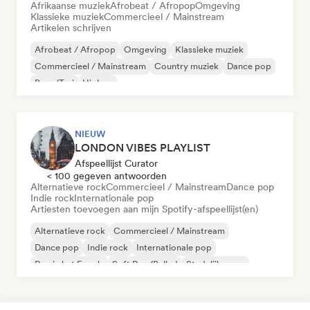
Afrikaanse muziek
Afrobeat / Afropop
Omgeving
Klassieke muziek
Commercieel / Mainstream
Artikelen schrijven
Afrobeat / Afropop
Omgeving
Klassieke muziek
Commercieel / Mainstream
Country muziek
Dance pop
Boor/Trui
Hiphop
NIEUW
LONDON VIBES PLAYLIST
Afspeellijst Curator
< 100 gegeven antwoorden
Alternatieve rock
Commercieel / Mainstream
Dance pop
Indie rock
Internationale pop
Artiesten toevoegen aan mijn Spotify-afspeellijst(en)
Alternatieve rock
Commercieel / Mainstream
Dance pop
Indie rock
Internationale pop
Rap in het Engels
Soft Pop/Ballad
Stedelijke pop