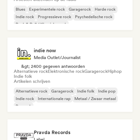
Blues
Experimentele rock
Garagerock
Harde rock
Indie rock
Progressieve rock
Psychedelische rock
Rock & Roll / Klassieke rock
indie now
Media Outlet/Journalist
&gt; 2400 gegeven antwoorden
Alternatieve rock
Elektronische rock
Garagerock
Hiphop
Indie folk
Artikelen schrijven
Alternatieve rock
Garagerock
Indie folk
Indie pop
Indie rock
Internationale rap
Metaal / Zwaar metaal
Poprock
Pravda Records
Label