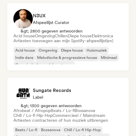
N3UX
Afspeellijst Curator
&gt; 2800 gegeven antwoorden
Acid house
Omgeving
Chillen
Diepe house
Elektronica
Artiesten toevoegen aan mijn Spotify-afspeellijst(en)
Acid house
Omgeving
Diepe house
Huismuziek
Indie dans
Melodische & progressieve house
Minimaal
Organische house / downtempo
Sungate Records
Label
&gt; 1300 gegeven antwoorden
Afrobeat / Afropop
Beats / Lo-fi
Bossanova
Chill / Lo-fi Hip-Hop
Commercieel / Mainstream
Artiesten contracteren of hun muziek uitbrengen
Beats / Lo-fi
Bossanova
Chill / Lo-fi Hip-Hop