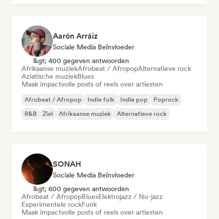
Aarón Arráiz
Sociale Media Beïnvloeder
&gt; 400 gegeven antwoorden
Afrikaanse muziek
Afrobeat / Afropop
Alternatieve rock
Aziatische muziek
Blues
Maak impactvolle posts of reels over artiesten
Afrobeat / Afropop
Indie folk
Indie pop
Poprock
R&B
Ziel
Afrikaanse muziek
Alternatieve rock
SONAH
Sociale Media Beïnvloeder
&gt; 600 gegeven antwoorden
Afrobeat / Afropop
Blues
Elektrojazz / Nu-jazz
Experimentele rock
Funk
Maak impactvolle posts of reels over artiesten