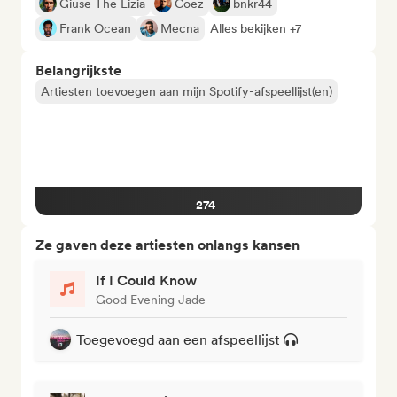
Giuse The Lizia
Coez
bnkr44
Frank Ocean
Mecna
Alles bekijken +7
Belangrijkste
Artiesten toevoegen aan mijn Spotify-afspeellijst(en)
274
Ze gaven deze artiesten onlangs kansen
If I Could Know
Good Evening Jade
Toegevoegd aan een afspeellijst