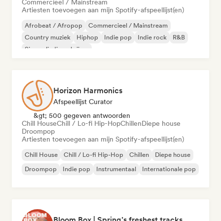
Commercieel / Mainstream
Artiesten toevoegen aan mijn Spotify-afspeellijst(en)
Afrobeat / Afropop
Commercieel / Mainstream
Country muziek
Hiphop
Indie pop
Indie rock
R&B
Singer-liedjesschrijver
Horizon Harmonics
Afspeellijst Curator
&gt; 500 gegeven antwoorden
Chill House
Chill / Lo-fi Hip-Hop
Chillen
Diepe house
Droompop
Artiesten toevoegen aan mijn Spotify-afspeellijst(en)
Chill House
Chill / Lo-fi Hip-Hop
Chillen
Diepe house
Droompop
Indie pop
Instrumentaal
Internationale pop
Bloom Box | Spring’s freshest tracks