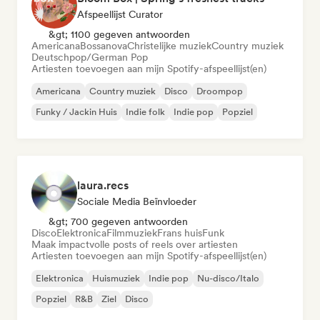
Afspeellijst Curator
&gt; 1100 gegeven antwoorden
Americana
Bossanova
Christelijke muziek
Country muziek
Deutschpop/German Pop
Artiesten toevoegen aan mijn Spotify-afspeellijst(en)
Americana
Country muziek
Disco
Droompop
Funky / Jackin Huis
Indie folk
Indie pop
Popziel
laura.recs
Sociale Media Beïnvloeder
&gt; 700 gegeven antwoorden
Disco
Elektronica
Filmmuziek
Frans huis
Funk
Maak impactvolle posts of reels over artiesten
Artiesten toevoegen aan mijn Spotify-afspeellijst(en)
Elektronica
Huismuziek
Indie pop
Nu-disco/Italo
Popziel
R&B
Ziel
Disco