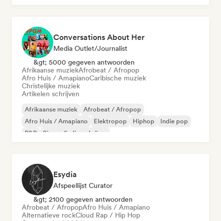
Conversations About Her
Media Outlet/Journalist
&gt; 5000 gegeven antwoorden
Afrikaanse muziek
Afrobeat / Afropop
Afro Huis / Amapiano
Caribische muziek
Christelijke muziek
Artikelen schrijven
Afrikaanse muziek
Afrobeat / Afropop
Afro Huis / Amapiano
Elektropop
Hiphop
Indie pop
R&B
Singer-liedjesschrijver
Esydia
Afspeellijst Curator
&gt; 2100 gegeven antwoorden
Afrobeat / Afropop
Afro Huis / Amapiano
Alternatieve rock
Cloud Rap / Hip Hop