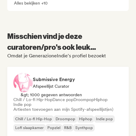
Alles bekijken +10
Misschien vind je deze
curatoren/pro's ook leuk...
Omdat je GenerazioneIndie's profiel bezoekt
Submissive Energy
Afspeellijst Curator
&gt; 1000 gegeven antwoorden
Chill / Lo-fi Hip-Hop
Dance pop
Droompop
Hiphop
Indie pop
Artiesten toevoegen aan mijn Spotify-afspeellijst(en)
Chill / Lo-fi Hip-Hop
Droompop
Hiphop
Indie pop
Lofi slaapkamer
Popziel
R&B
Synthpop