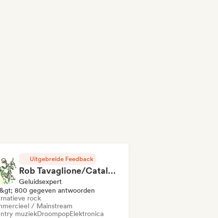
Uitgebreide Feedback
Rob Tavaglione/Catalyst Recording
Geluidsexpert
&gt; 800 gegeven antwoorden
ernatieve rock
mercieel / Mainstream
ntry muziek
Droompop
Elektronica