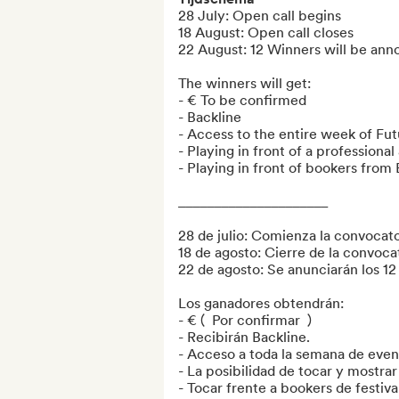
28 July: Open call begins

18 August: Open call closes

22 August: 12 Winners will be ann
The winners will get:

- € To be confirmed

- Backline

- Access to the entire week of Fu
- Playing in front of a professional
- Playing in front of bookers from 
_____________________

28 de julio: Comienza la convocator
18 de agosto: Cierre de la convocat
22 de agosto: Se anunciarán los 12
Los ganadores obtendrán:

- € (  Por confirmar  )

- Recibirán Backline.

- Acceso a toda la semana de even
- La posibilidad de tocar y mostrar
- Tocar frente a bookers de festiv