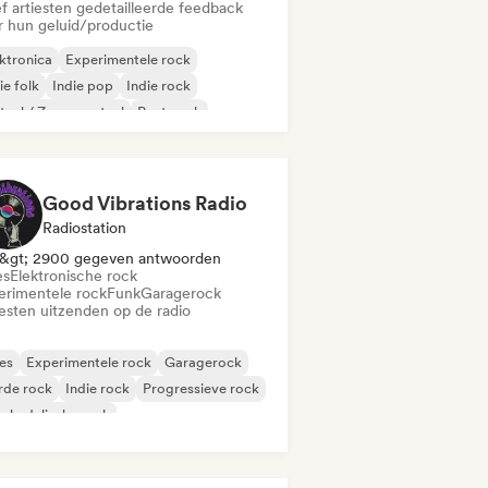
f artiesten gedetailleerde feedback
r hun geluid/productie
ktronica
Experimentele rock
ie folk
Indie pop
Indie rock
aal / Zwaar metaal
Post punk
k & Roll / Klassieke rock
Good Vibrations Radio
Radiostation
&gt; 2900 gegeven antwoorden
es
Elektronische rock
erimentele rock
Funk
Garagerock
iesten uitzenden op de radio
es
Experimentele rock
Garagerock
rde rock
Indie rock
Progressieve rock
chedelische rock
k & Roll / Klassieke rock