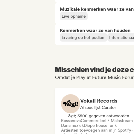
Muzikale kenmerken waar ze va
Live opname
Kenmerken waar ze van houden
Ervaring op het podium
Internationaa
Misschien vind je deze c
Omdat je Play at Future Music Forum
Vokall Records
Afspeellijst Curator
&gt; 3500 gegeven antwoorden
Bossanova
Commercieel / Mainstream
Dansmuziek
Diepe house
Funk
Artiesten toevoegen aan mijn Spotify-