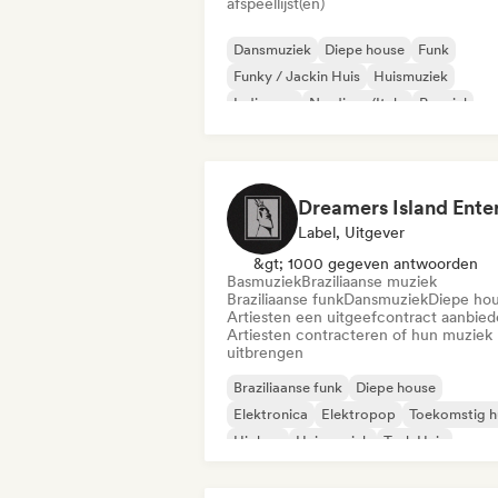
afspeellijst(en)
Dansmuziek
Diepe house
Funk
Funky / Jackin Huis
Huismuziek
Indie pop
Nu-disco/Italo
Popziel
Label, Uitgever
&gt; 1000 gegeven antwoorden
Basmuziek
Braziliaanse muziek
Braziliaanse funk
Dansmuziek
Diepe ho
Artiesten een uitgeefcontract aanbie
Artiesten contracteren of hun muziek
uitbrengen
Braziliaanse funk
Diepe house
Elektronica
Elektropop
Toekomstig h
Hiphop
Huismuziek
Tech Huis