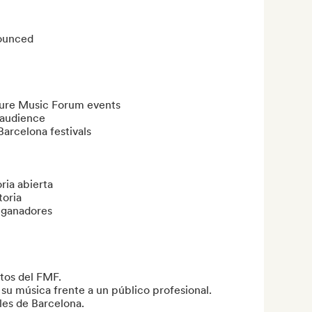
ounced

ture Music Forum events

 audience

Barcelona festivals

ia abierta

oria

 ganadores

tos del FMF.

 su música frente a un público profesional.

ales de Barcelona.