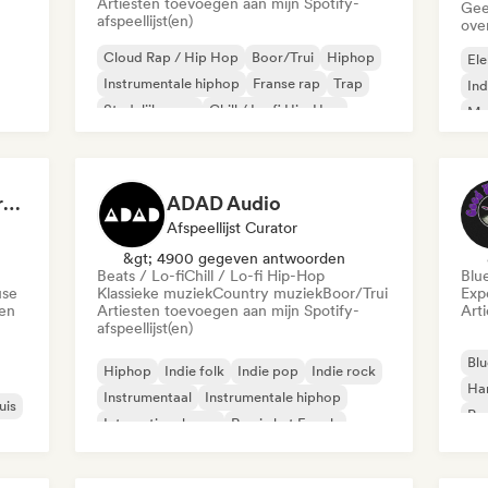
Artiesten toevoegen aan mijn Spotify-
Gee
afspeellijst(en)
ove
Cloud Rap / Hip Hop
Boor/Trui
Hiphop
Ele
Instrumentale hiphop
Franse rap
Trap
Ind
Stedelijke pop
Chill / Lo-fi Hip-Hop
Met
Roc
Dreamers Island Entertainment
ADAD Audio
Afspeellijst Curator
&gt; 4900 gegeven antwoorden
Beats / Lo-fi
Chill / Lo-fi Hip-Hop
Blu
use
Klassieke muziek
Country muziek
Boor/Trui
Exp
den
Artiesten toevoegen aan mijn Spotify-
Art
afspeellijst(en)
Blu
Hiphop
Indie folk
Indie pop
Indie rock
Ha
Instrumentaal
Instrumentale hiphop
uis
Psy
Internationale rap
Rap in het Engels
Roc