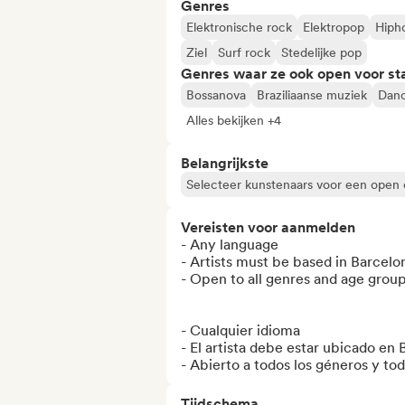
Genres
Elektronische rock
Elektropop
Hiph
Ziel
Surf rock
Stedelijke pop
Genres waar ze ook open voor st
Bossanova
Braziliaanse muziek
Dan
Alles bekijken +4
Belangrijkste
Selecteer kunstenaars voor een open
Vereisten voor aanmelden
- Any language

- Artists must be based in Barcelon
- Open to all genres and age group
- Cualquier idioma 

- El artista debe estar ubicado en 
- Abierto a todos los géneros y to
Tijdschema