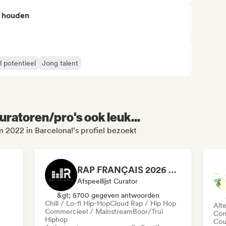
n houden
l potentieel
Jong talent
uratoren/pro's ook leuk...
 2022 in Barcelona!'s profiel bezoekt
RAP FRANÇAIS 2026 🔥🇫🇷 (Way Records)
Afspeellijst Curator
&gt; 5700 gegeven antwoorden
Chill / Lo-fi Hip-Hop
Cloud Rap / Hip Hop
Alt
Commercieel / Mainstream
Boor/Trui
Com
Hiphop
Cou