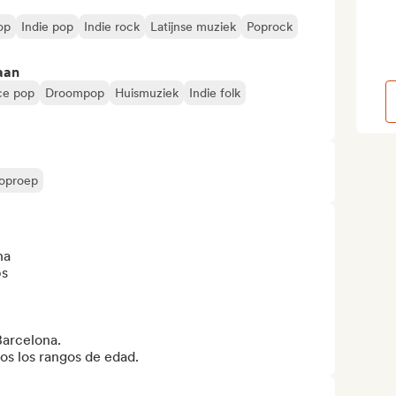
op
Indie pop
Indie rock
Latijnse muziek
Poprock
aan
ce pop
Droompop
Huismuziek
Indie folk
 oproep
a

s

Barcelona.

dos los rangos de edad.