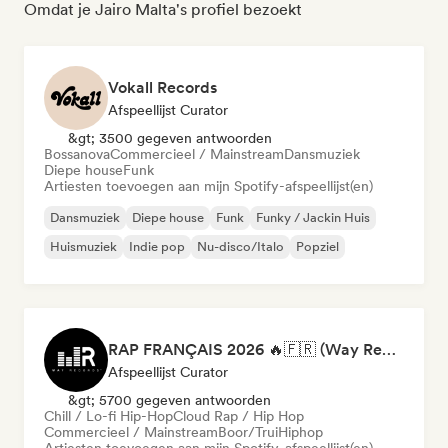
Omdat je Jairo Malta's profiel bezoekt
Vokall Records
Afspeellijst Curator
&gt; 3500 gegeven antwoorden
Bossanova
Commercieel / Mainstream
Dansmuziek
Diepe house
Funk
Artiesten toevoegen aan mijn Spotify-afspeellijst(en)
Dansmuziek
Diepe house
Funk
Funky / Jackin Huis
Huismuziek
Indie pop
Nu-disco/Italo
Popziel
RAP FRANÇAIS 2026 🔥🇫🇷 (Way Records)
Afspeellijst Curator
&gt; 5700 gegeven antwoorden
Chill / Lo-fi Hip-Hop
Cloud Rap / Hip Hop
Commercieel / Mainstream
Boor/Trui
Hiphop