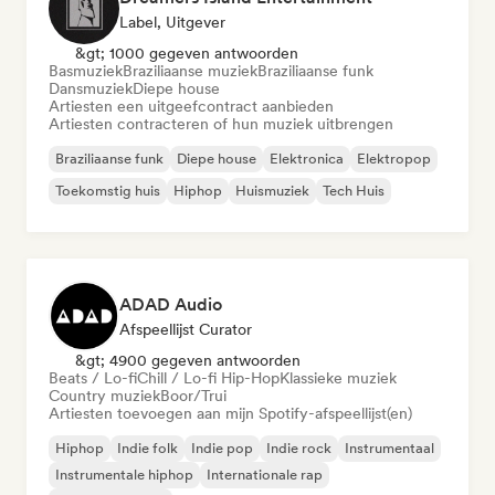
Label, Uitgever
&gt; 1000 gegeven antwoorden
Basmuziek
Braziliaanse muziek
Braziliaanse funk
Dansmuziek
Diepe house
Artiesten een uitgeefcontract aanbieden
Artiesten contracteren of hun muziek uitbrengen
Braziliaanse funk
Diepe house
Elektronica
Elektropop
Toekomstig huis
Hiphop
Huismuziek
Tech Huis
ADAD Audio
Afspeellijst Curator
&gt; 4900 gegeven antwoorden
Beats / Lo-fi
Chill / Lo-fi Hip-Hop
Klassieke muziek
Country muziek
Boor/Trui
Artiesten toevoegen aan mijn Spotify-afspeellijst(en)
Hiphop
Indie folk
Indie pop
Indie rock
Instrumentaal
Instrumentale hiphop
Internationale rap