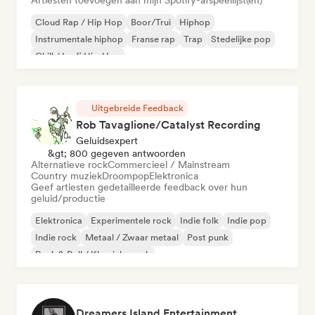
Artiesten toevoegen aan mijn Spotify-afspeellijst(en)
Cloud Rap / Hip Hop
Boor/Trui
Hiphop
Instrumentale hiphop
Franse rap
Trap
Stedelijke pop
Chill / Lo-fi Hip-Hop
Uitgebreide Feedback
Rob Tavaglione/Catalyst Recording
Geluidsexpert
&gt; 800 gegeven antwoorden
Alternatieve rock
Commercieel / Mainstream
Country muziek
Droompop
Elektronica
Geef artiesten gedetailleerde feedback over hun
geluid/productie
Elektronica
Experimentele rock
Indie folk
Indie pop
Indie rock
Metaal / Zwaar metaal
Post punk
Rock & Roll / Klassieke rock
Dreamers Island Entertainment