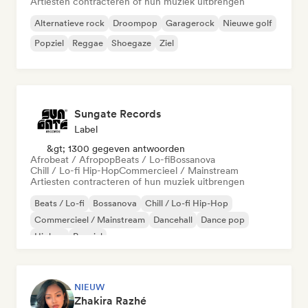
Artiesten contracteren of hun muziek uitbrengen
Alternatieve rock
Droompop
Garagerock
Nieuwe golf
Popziel
Reggae
Shoegaze
Ziel
Sungate Records
Label
&gt; 1300 gegeven antwoorden
Afrobeat / Afropop
Beats / Lo-fi
Bossanova
Chill / Lo-fi Hip-Hop
Commercieel / Mainstream
Artiesten contracteren of hun muziek uitbrengen
Beats / Lo-fi
Bossanova
Chill / Lo-fi Hip-Hop
Commercieel / Mainstream
Dancehall
Dance pop
Hiphop
Popziel
NIEUW
Zhakira Razhé