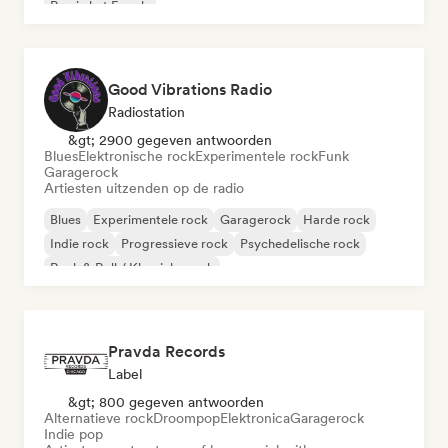
Rap in het Engels
Good Vibrations Radio
Radiostation
&gt; 2900 gegeven antwoorden
Blues
Elektronische rock
Experimentele rock
Funk
Garagerock
Artiesten uitzenden op de radio
Blues
Experimentele rock
Garagerock
Harde rock
Indie rock
Progressieve rock
Psychedelische rock
Rock & Roll / Klassieke rock
Pravda Records
Label
&gt; 800 gegeven antwoorden
Alternatieve rock
Droompop
Elektronica
Garagerock
Indie pop