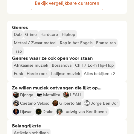
Bekijk vergelijkbare curatoren
Genres
Dub
Grime
Hardcore
Hiphop
Metaal / Zwaar metaal
Rap in het Engels
Franse rap
Trap
Genres waar ze ook open voor staan
Afrikaanse muziek
Bossanova
Chill / Lo-fi Hip-Hop
Funk
Harde rock
Latijnse muziek
Alles bekijken +2
Ze willen muziek ontvangen die lijkt op...
Djonga
Metallica
LEALL
Caetano Veloso
Gilberto Gil
Jorge Ben Jor
Djavan
Drake
Ludwig van Beethoven
Belangrijkste
Artikelen schrijven