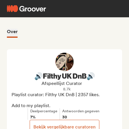
Over
🔊Filthy UK DnB🔊
Afspeellijst Curator
8.7k
Playlist curator: Filthy UK DnB | 2357 likes.

Add to my playlist.
Deelpercentage
Antwoorden gegeven
7%
30
Bekijk vergelijkbare curatoren