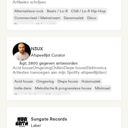
Artikelen schrijven
Alternatieve rock
Beats / Lo-fi
Chill / Lo-fi Hip-Hop
Commercieel / Mainstream
Dansmuziek
Disco
Droompop
Huismuziek
N3UX
Afspeellijst Curator
&gt; 2800 gegeven antwoorden
Acid house
Omgeving
Chillen
Diepe house
Elektronica
Artiesten toevoegen aan mijn Spotify-afspeellijst(en)
Acid house
Omgeving
Diepe house
Huismuziek
Indie dans
Melodische & progressieve house
Minimaal
Organische house / downtempo
Sungate Records
Label