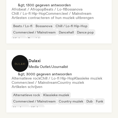
&gt; 1300 gegeven antwoorden
Afrobeat / Afropop
Beats / Lo-fi
Bossanova
Chill / Lo-fi Hip-Hop
Commercieel / Mainstream
Artiesten contracteren of hun muziek uitbrengen
Beats / Lo-fi
Bossanova
Chill / Lo-fi Hip-Hop
Commercieel / Mainstream
Dancehall
Dance pop
Hiphop
Popziel
Dulaxi
Media Outlet/Journalist
&gt; 3000 gegeven antwoorden
Alternatieve rock
Chill / Lo-fi Hip-Hop
Klassieke muziek
Commercieel / Mainstream
Country muziek
Artikelen schrijven
Alternatieve rock
Klassieke muziek
Commercieel / Mainstream
Country muziek
Dub
Funk
Hardcore
Hiphop