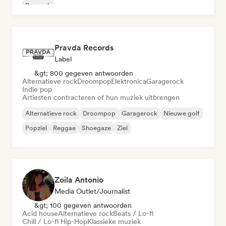
Poprock
Pravda Records
Label
&gt; 800 gegeven antwoorden
Alternatieve rock
Droompop
Elektronica
Garagerock
Indie pop
Artiesten contracteren of hun muziek uitbrengen
Alternatieve rock
Droompop
Garagerock
Nieuwe golf
Popziel
Reggae
Shoegaze
Ziel
Zoila Antonio
Media Outlet/Journalist
&gt; 100 gegeven antwoorden
Acid house
Alternatieve rock
Beats / Lo-fi
Chill / Lo-fi Hip-Hop
Klassieke muziek