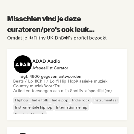
Misschien vind je deze
curatoren/pro's ook leuk...
Omdat je 🔊Filthy UK DnB🔊's profiel bezoekt
ADAD Audio
Afspeellijst Curator
&gt; 4900 gegeven antwoorden
Beats / Lo-fi
Chill / Lo-fi Hip-Hop
Klassieke muziek
Country muziek
Boor/Trui
Artiesten toevoegen aan mijn Spotify-afspeellijst(en)
Hiphop
Indie folk
Indie pop
Indie rock
Instrumentaal
Instrumentale hiphop
Internationale rap
Rap in het Engels