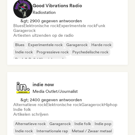
Good Vibrations Radio
Radiostation
&gt; 2900 gegeven antwoorden
Blues
Elektronische rock
Experimentele rock
Funk
Garagerock
Artiesten uitzenden op de radio
Blues
Experimentele rock
Garagerock
Harde rock
Indie rock
Progressieve rock
Psychedelische rock
Rock & Roll / Klassieke rock
indie now
Media Outlet/Journalist
&gt; 2400 gegeven antwoorden
Alternatieve rock
Elektronische rock
Garagerock
Hiphop
Indie folk
Artikelen schrijven
Alternatieve rock
Garagerock
Indie folk
Indie pop
Indie rock
Internationale rap
Metaal / Zwaar metaal