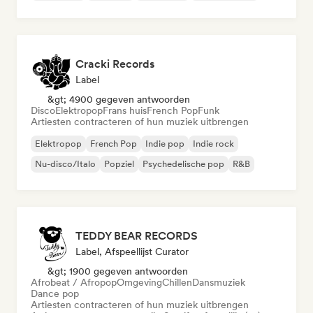
Cracki Records
Label
&gt; 4900 gegeven antwoorden
Disco
Elektropop
Frans huis
French Pop
Funk
Artiesten contracteren of hun muziek uitbrengen
Elektropop
French Pop
Indie pop
Indie rock
Nu-disco/Italo
Popziel
Psychedelische pop
R&B
TEDDY BEAR RECORDS
Label, Afspeellijst Curator
&gt; 1900 gegeven antwoorden
Afrobeat / Afropop
Omgeving
Chillen
Dansmuziek
Dance pop
Artiesten contracteren of hun muziek uitbrengen