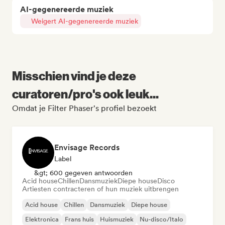
AI-gegenereerde muziek
Weigert AI-gegenereerde muziek
Misschien vind je deze
curatoren/pro's ook leuk...
Omdat je Filter Phaser's profiel bezoekt
Envisage Records
Label
&gt; 600 gegeven antwoorden
Acid house
Chillen
Dansmuziek
Diepe house
Disco
Artiesten contracteren of hun muziek uitbrengen
Acid house
Chillen
Dansmuziek
Diepe house
Elektronica
Frans huis
Huismuziek
Nu-disco/Italo