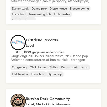
Artiesten toevoegen aan mijn Spotify-afspeellijst(en)
Dansmuziek
Dance pop
Diepe house
Electro swing
Frans huis
Toekomstig huis
Huismuziek
Lofi slaapkamer
Girlfriend Records
Label
&gt; 1800 gegeven antwoorden
Omgeving
Chill House
Chillen
Dansmuziek
Dance pop
Artiesten contracteren of hun muziek uitbrengen
Omgeving
Chill House
Chillen
Dansmuziek
Disco
Elektronica
Frans huis
Hyperpop
Russian Dark Community
Label, Media Outlet/Journalist