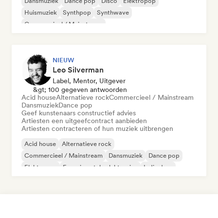
Dansmuziek
Dance pop
Disco
Elektropop
Huismuziek
Synthpop
Synthwave
Commercieel / Mainstream
NIEUW
Leo Silverman
Label, Mentor, Uitgever
&gt; 100 gegeven antwoorden
Acid house
Alternatieve rock
Commercieel / Mainstream
Dansmuziek
Dance pop
Geef kunstenaars constructief advies
Artiesten een uitgeefcontract aanbieden
Artiesten contracteren of hun muziek uitbrengen
Acid house
Alternatieve rock
Commercieel / Mainstream
Dansmuziek
Dance pop
Elektropop
Experimentele elektronica
Indie dans