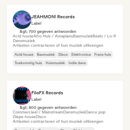
JEAHMON! Records
Label
&gt; 700 gegeven antwoorden
Acid house
Afro Huis / Amapiano
Basmuziek
Beats / Lo-fi
Dansmuziek
Artiesten contracteren of hun muziek uitbrengen
Acid house
Basmuziek
Disco
Elektronica
Frans huis
Toekomstig huis
Huismuziek
Indie dans
FiloFX Records
Label
&gt; 800 gegeven antwoorden
Commercieel / Mainstream
Dansmuziek
Dance pop
Diepe house
Disco
Artiesten contracteren of hun muziek uitbrengen