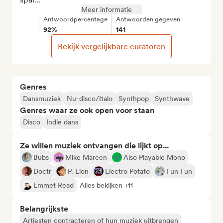
Meer informatie
Antwoordpercentage
Antwoorden gegeven
92%
141
Bekijk vergelijkbare curatoren
Genres
Dansmuziek
Nu-disco/Italo
Synthpop
Synthwave
Genres waar ze ook open voor staan
Disco
Indie dans
Ze willen muziek ontvangen die lijkt op...
Bubs
Mike Mareen
Also Playable Mono
Doctr
P. Lion
Electro Potato
Fun Fun
Emmet Read
Alles bekijken +11
Belangrijkste
Artiesten contracteren of hun muziek uitbrengen