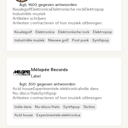
&gt; 1600 gegeven antwoorden
Koudegolf
Elektronica
Elektronische rock
Elektropop
Industriële muziek
Artikelen schrijven
Artiesten contracteren of hun muziek uitbrengen
Koudegolf
Elektronica
Elektronische rock
Elektropop
Industriële muziek
Nieuwe golf
Post punk
Synthpop
Mélopée Records
Label
&gt; 300 gegeven antwoorden
Acid house
Experimentele elektronica
Indie dans
Nu-disco/Italo
Synthpop
Artiesten contracteren of hun muziek uitbrengen
Indie dans
Nu-disco/Italo
Synthpop
Techno
Acid house
Experimentele elektronica