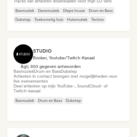
Tracks van artiesten downloaden voor mijn DJ-sets
Basmuziek
Dansmuziek
Diepe house
Drum en Bass
Dubstep
Toekomstig huis
Huismuziek
Techno
STUDIO
Booker, Youtube/Twitch-Kanaal
&gt; 300 gegeven antwoorden
Basmuziek
Drum en Bass
Dubstep
Artiesten in contact brengen met mogelijkheden voor
live evenementen
Deel artiesten op mijn YouTube-, SoundCloud- of
Twitch-kanaal
Basmuziek
Drum en Bass
Dubstep