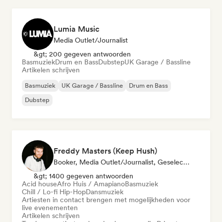
Lumia Music
Media Outlet/Journalist
&gt; 200 gegeven antwoorden
Basmuziek
Drum en Bass
Dubstep
UK Garage / Bassline
Artikelen schrijven
Basmuziek
UK Garage / Bassline
Drum en Bass
Dubstep
Freddy Masters (Keep Hush)
Booker, Media Outlet/Journalist, Geselecteerde DJ
&gt; 1400 gegeven antwoorden
Acid house
Afro Huis / Amapiano
Basmuziek
Chill / Lo-fi Hip-Hop
Dansmuziek
Artiesten in contact brengen met mogelijkheden voor
live evenementen
Artikelen schrijven