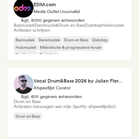
EDM.com
Media Outlet/Journalist
&gt; 3000 gegeven antwoorden
Basmuziek
Dansmuziek
Drum en Bass
Dubstep
Huismuziek
Artikelen schrijven
Basmuziek
Dansmuziek
Drum en Bass
Dubstep
Huismuziek
Melodische & progressieve house
Synthwave
Tech Huis
Vocal Drum&Bass 2026 by Julian Florent
Afspeellijst Curator
&gt; 400 gegeven antwoorden
Drum en Bass
Artiesten toevoegen aan mijn Spotify-afspeellijst(en)
Drum en Bass