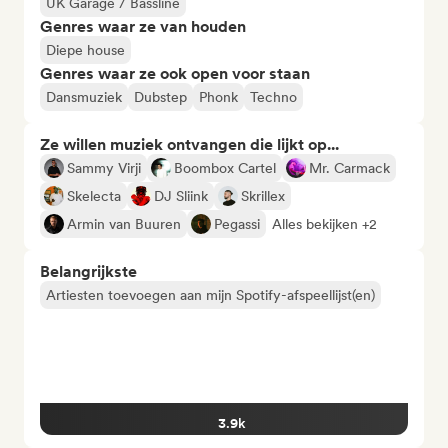
UK Garage / Bassline
Genres waar ze van houden
Diepe house
Genres waar ze ook open voor staan
Dansmuziek
Dubstep
Phonk
Techno
Ze willen muziek ontvangen die lijkt op...
Sammy Virji
Boombox Cartel
Mr. Carmack
Skelecta
DJ Sliink
Skrillex
Armin van Buuren
Pegassi
Alles bekijken +2
Belangrijkste
Artiesten toevoegen aan mijn Spotify-afspeellijst(en)
3.9k