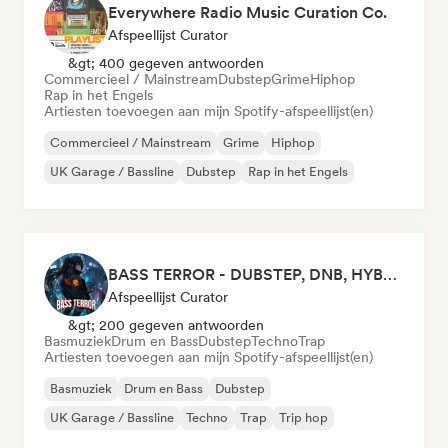
Everywhere Radio Music Curation Co.
Afspeellijst Curator
&gt; 400 gegeven antwoorden
Commercieel / Mainstream
Dubstep
Grime
Hiphop
Rap in het Engels
Artiesten toevoegen aan mijn Spotify-afspeellijst(en)
Commercieel / Mainstream
Grime
Hiphop
UK Garage / Bassline
Dubstep
Rap in het Engels
BASS TERROR - DUBSTEP, DNB, HYBRID TRAP, ROCKTRONIC FOR WORKOUT AND GAMING
Afspeellijst Curator
&gt; 200 gegeven antwoorden
Basmuziek
Drum en Bass
Dubstep
Techno
Trap
Artiesten toevoegen aan mijn Spotify-afspeellijst(en)
Basmuziek
Drum en Bass
Dubstep
UK Garage / Bassline
Techno
Trap
Trip hop