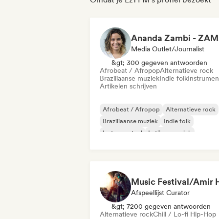
A
Media Outlet/Journalist
&gt; 300 gegeven antwoorden
Afrobeat / Afropop
Alternatieve rock
Braziliaanse muziek
Indie folk
Instrumen
Artikelen schrijven
Afrobeat / Afropop
Alternatieve rock
Braziliaanse muziek
Indie folk
Instrumentaal
Latijnse muziek
Nieuwe golf
Poprock
Afspeellijst Curator
&gt; 7200 gegeven antwoorden
Alternatieve rock
Chill / Lo-fi Hip-Hop