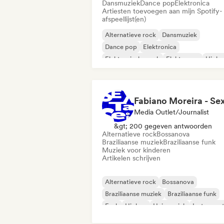
Dansmuziek
Dance pop
Elektronica
Artiesten toevoegen aan mijn Spotify-
afspeellijst(en)
Alternatieve rock
Dansmuziek
Dance pop
Elektronica
Elektronische rock
Elektropop
Hipho
Metaal / Zwaar metaal
Media Outlet/Journalist
&gt; 200 gegeven antwoorden
Alternatieve rock
Bossanova
Braziliaanse muziek
Braziliaanse funk
Muziek voor kinderen
Artikelen schrijven
Alternatieve rock
Bossanova
Braziliaanse muziek
Braziliaanse funk
Funk
Hiphop
Huismuziek
Instrument