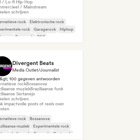
l / Lo-fi Hip-Hop
mercieel / Mainstream
kelen schrijven
ernatieve rock
Elektronische rock
erimentele rock
Garagerock
Hiphop
ie pop
Pop-punk
R&B
Divergent Beats
Media Outlet/Journalist
&gt; 100 gegeven antwoorden
ernatieve rock
Bossanova
ziliaanse muziek
Braziliaanse funk
iliaanse Sertanejo
kelen schrijven
k impactvolle posts of reels over
esten
ernatieve rock
Bossanova
ziliaanse muziek
Experimentele rock
phop
Indie rock
Poprock
Post rock