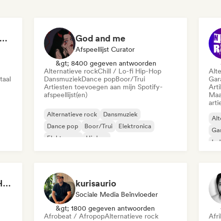
nanda Zambi - ZAMBIDO BOM
God and me
Afspeellijst Curator
&gt; 8400 gegeven antwoorden
Alternatieve rock
Chill / Lo-fi Hip-Hop
Alt
taal
Dansmuziek
Dance pop
Boor/Trui
Gar
Artiesten toevoegen aan mijn Spotify-
Arti
afspeellijst(en)
Maa
arti
Alternatieve rock
Dansmuziek
Alt
Dance pop
Boor/Trui
Elektronica
Ga
Elektropop
Hiphop
Ind
Metaal / Zwaar metaal
Music Festival/Amir Hosein
kurisaurio
Sociale Media Beïnvloeder
&gt; 1800 gegeven antwoorden
Afrobeat / Afropop
Alternatieve rock
Afr