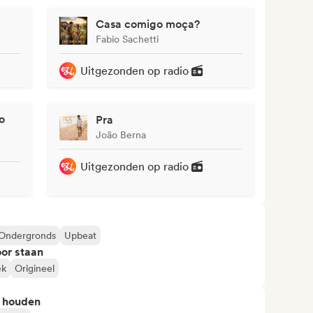
Casa comigo moça?
Fabio Sachetti
Uitgezonden op radio
o
Pra
João Berna
Uitgezonden op radio
Ondergronds
Upbeat
or staan
ek
Origineel
n houden