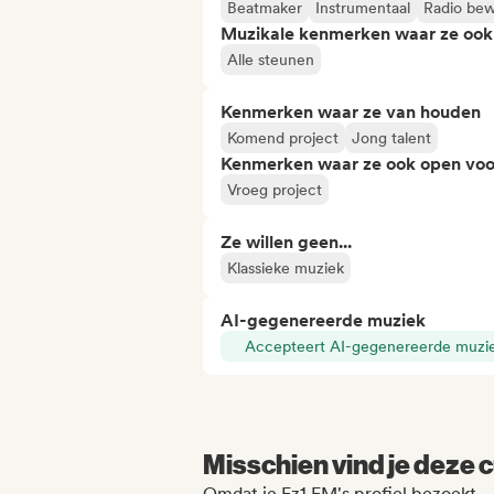
Beatmaker
Instrumentaal
Radio be
Muzikale kenmerken waar ze ook
Alle steunen
Kenmerken waar ze van houden
Komend project
Jong talent
Kenmerken waar ze ook open voo
Vroeg project
Ze willen geen...
Klassieke muziek
AI-gegenereerde muziek
Accepteert AI-gegenereerde muzi
Misschien vind je deze c
Omdat je Ez1 FM's profiel bezoekt