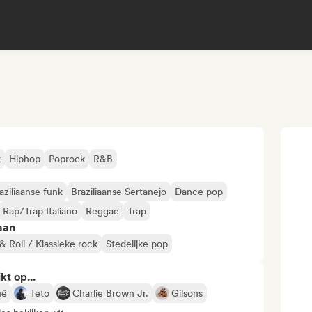
k
Hiphop
Poprock
R&B
aziliaanse funk
Braziliaanse Sertanejo
Dance pop
Rap/Trap Italiano
Reggae
Trap
aan
& Roll / Klassieke rock
Stedelijke pop
kt op...
uê
Teto
Charlie Brown Jr.
Gilsons