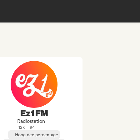
Ez1 FM
Radiostation
12k
94
Hoog deelpercentage