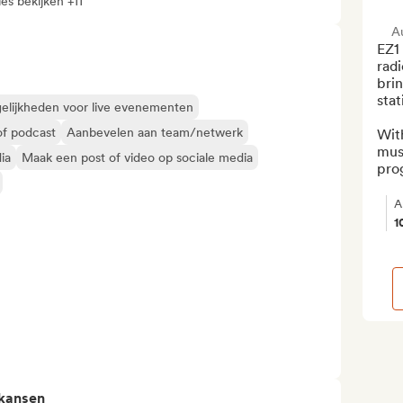
les bekijken +11
A
EZ1 
radi
brin
stat
elijkheden voor live evenementen
of podcast
Aanbevelen aan team/netwerk
Wit
musi
ia
Maak een post of video op sociale media
pro
A
1
 kansen