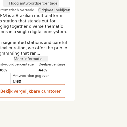
Hoog antwoordpercentage
utomatisch vertaald
Origineel bekijken
FM is a Brazilian multiplatform 
o station that stands out for 
ging together diverse thematic 
ions in a single digital ecosystem.

h segmented stations and careful 
cal curation, we offer the public 
gramming that ran...
Meer informatie
ntwoordpercentage
Deelpercentage
00%
44%
Antwoorden gegeven
1,163
Bekijk vergelijkbare curatoren