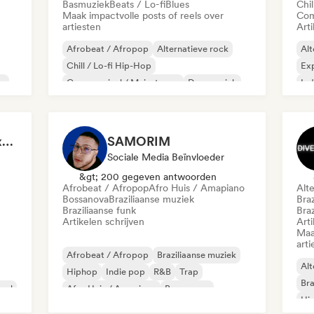
Basmuziek
Beats / Lo-fi
Blues
Chil
Maak impactvolle posts of reels over
Com
artiesten
Arti
Afrobeat / Afropop
Alternatieve rock
Alt
Chill / Lo-fi Hip-Hop
Exp
p
Commercieel / Mainstream
Dansmuziek
Ind
Dance pop
Hiphop
Metaal / Zwaar metaal
Fabiano Moreira - Sexta Sei
SAMORIM
Sociale Media Beïnvloeder
&gt; 200 gegeven antwoorden
Afrobeat / Afropop
Afro Huis / Amapiano
Alt
Bossanova
Braziliaanse muziek
Bra
Braziliaanse funk
Braz
Artikelen schrijven
Arti
Maa
arti
Afrobeat / Afropop
Braziliaanse muziek
Alt
Hiphop
Indie pop
R&B
Trap
Bra
aal
Afro Huis / Amapiano
Bossanova
Hi