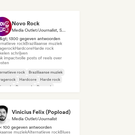
Novo Rock
Media Outlet/Journalist, Sociale Media Beïnvloeder
&gt; 1300 gegeven antwoorden
ernatieve rock
Braziliaanse muziek
agerock
Hardcore
Harde rock
kelen schrijven
k impactvolle posts of reels over
esten
ernatieve rock
Braziliaanse muziek
ragerock
Hardcore
Harde rock
ie rock
Pop-punk
Poprock
Vinicius Felix (Popload)
Media Outlet/Journalist
< 100 gegeven antwoorden
ikaanse muziek
Alternatieve rock
Blues