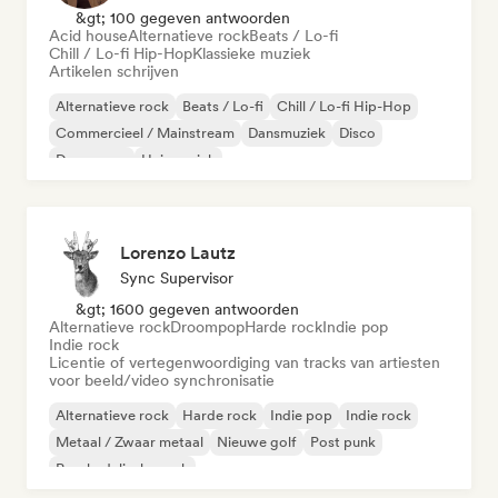
&gt; 100 gegeven antwoorden
Acid house
Alternatieve rock
Beats / Lo-fi
Chill / Lo-fi Hip-Hop
Klassieke muziek
Artikelen schrijven
Alternatieve rock
Beats / Lo-fi
Chill / Lo-fi Hip-Hop
Commercieel / Mainstream
Dansmuziek
Disco
Droompop
Huismuziek
Lorenzo Lautz
Sync Supervisor
&gt; 1600 gegeven antwoorden
Alternatieve rock
Droompop
Harde rock
Indie pop
Indie rock
Licentie of vertegenwoordiging van tracks van artiesten
voor beeld/video synchronisatie
Alternatieve rock
Harde rock
Indie pop
Indie rock
Metaal / Zwaar metaal
Nieuwe golf
Post punk
Psychedelische rock