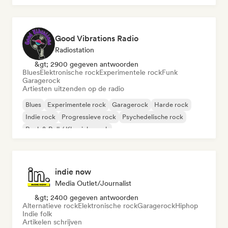
Good Vibrations Radio
Radiostation
&gt; 2900 gegeven antwoorden
Blues
Elektronische rock
Experimentele rock
Funk
Garagerock
Artiesten uitzenden op de radio
Blues
Experimentele rock
Garagerock
Harde rock
Indie rock
Progressieve rock
Psychedelische rock
Rock & Roll / Klassieke rock
indie now
Media Outlet/Journalist
&gt; 2400 gegeven antwoorden
Alternatieve rock
Elektronische rock
Garagerock
Hiphop
Indie folk
Artikelen schrijven