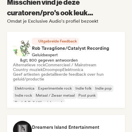
Misschien vind je deze
curatoren/pro's ook leuk...
Omdat je Exclusive Audio's profiel bezoekt
Uitgebreide Feedback
Rob Tavaglione/Catalyst Recording
Geluidsexpert
&gt; 800 gegeven antwoorden
Alternatieve rock
Commercieel / Mainstream
Country muziek
Droompop
Elektronica
Geef artiesten gedetailleerde feedback over hun
geluid/productie
Elektronica
Experimentele rock
Indie folk
Indie pop
Indie rock
Metaal / Zwaar metaal
Post punk
Rock & Roll / Klassieke rock
Dreamers Island Entertainment