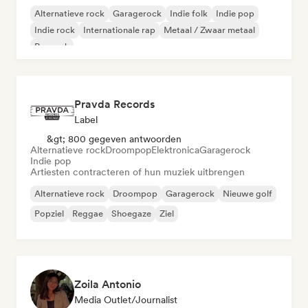
Alternatieve rock
Garagerock
Indie folk
Indie pop
Indie rock
Internationale rap
Metaal / Zwaar metaal
Poprock
Pravda Records
Label
&gt; 800 gegeven antwoorden
Alternatieve rock
Droompop
Elektronica
Garagerock
Indie pop
Artiesten contracteren of hun muziek uitbrengen
Alternatieve rock
Droompop
Garagerock
Nieuwe golf
Popziel
Reggae
Shoegaze
Ziel
Zoila Antonio
Media Outlet/Journalist