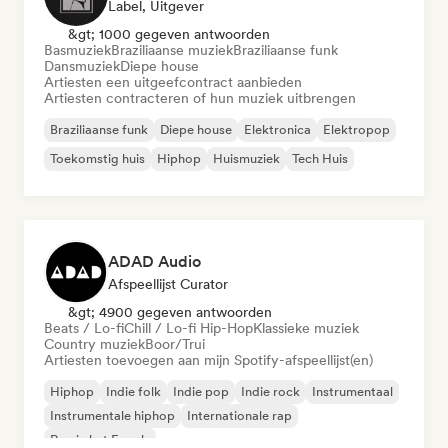
Label, Uitgever
&gt; 1000 gegeven antwoorden
Basmuziek
Braziliaanse muziek
Braziliaanse funk
Dansmuziek
Diepe house
Artiesten een uitgeefcontract aanbieden
Artiesten contracteren of hun muziek uitbrengen
Braziliaanse funk
Diepe house
Elektronica
Elektropop
Toekomstig huis
Hiphop
Huismuziek
Tech Huis
ADAD Audio
Afspeellijst Curator
&gt; 4900 gegeven antwoorden
Beats / Lo-fi
Chill / Lo-fi Hip-Hop
Klassieke muziek
Country muziek
Boor/Trui
Artiesten toevoegen aan mijn Spotify-afspeellijst(en)
Hiphop
Indie folk
Indie pop
Indie rock
Instrumentaal
Instrumentale hiphop
Internationale rap
Rap in het Engels