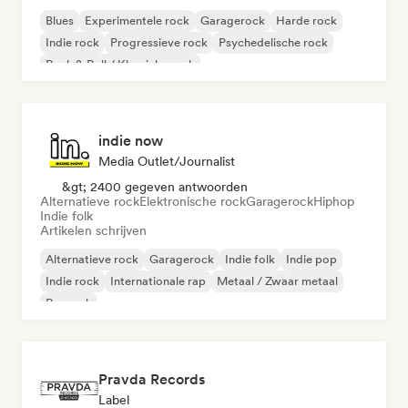
Blues
Experimentele rock
Garagerock
Harde rock
Indie rock
Progressieve rock
Psychedelische rock
Rock & Roll / Klassieke rock
indie now
Media Outlet/Journalist
&gt; 2400 gegeven antwoorden
Alternatieve rock
Elektronische rock
Garagerock
Hiphop
Indie folk
Artikelen schrijven
Alternatieve rock
Garagerock
Indie folk
Indie pop
Indie rock
Internationale rap
Metaal / Zwaar metaal
Poprock
Pravda Records
Label