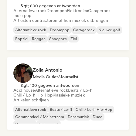
&gt; 800 gegeven antwoorden
Alternatieve rock
Droompop
Elektronica
Garagerock
Indie pop
Artiesten contracteren of hun muziek uitbrengen
Alternatieve rock
Droompop
Garagerock
Nieuwe golf
Popziel
Reggae
Shoegaze
Ziel
Zoila Antonio
Media Outlet/Journalist
&gt; 100 gegeven antwoorden
Acid house
Alternatieve rock
Beats / Lo-fi
Chill / Lo-fi Hip-Hop
Klassieke muziek
Artikelen schrijven
Alternatieve rock
Beats / Lo-fi
Chill / Lo-fi Hip-Hop
Commercieel / Mainstream
Dansmuziek
Disco
Droompop
Huismuziek