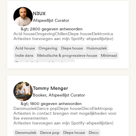
N3UX
Afspeellijst Curator
&gt; 2800 gegeven antwoorden
Acid house
Omgeving
Chillen
Diepe house
Elektronica
Artiesten toevoegen aan mijn Spotify-afspeellijst(en)
Acid house
Omgeving
Diepe house
Huismuziek
Indie dans
Melodische & progressieve house
Minimaal
Organische house / downtempo
Tommy Menger
Booker, Afspeellijst Curator
&gt; 1800 gegeven antwoorden
Dansmuziek
Dance pop
Diepe house
Disco
Elektropop
Artiesten in contact brengen met mogelijkheden voor
live evenementen
Artiesten toevoegen aan mijn Spotify-afspeellijst(en)
Dansmuziek
Dance pop
Diepe house
Disco