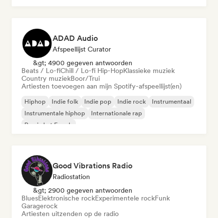
ADAD Audio
Afspeellijst Curator
&gt; 4900 gegeven antwoorden
Beats / Lo-fi
Chill / Lo-fi Hip-Hop
Klassieke muziek
Country muziek
Boor/Trui
Artiesten toevoegen aan mijn Spotify-afspeellijst(en)
Hiphop
Indie folk
Indie pop
Indie rock
Instrumentaal
Instrumentale hiphop
Internationale rap
Rap in het Engels
Good Vibrations Radio
Radiostation
&gt; 2900 gegeven antwoorden
Blues
Elektronische rock
Experimentele rock
Funk
Garagerock
Artiesten uitzenden op de radio