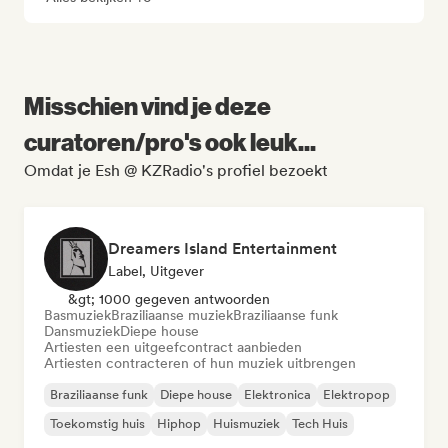
Misschien vind je deze
curatoren/pro's ook leuk...
Omdat je Esh @ KZRadio's profiel bezoekt
Dreamers Island Entertainment
Label, Uitgever
&gt; 1000 gegeven antwoorden
Basmuziek
Braziliaanse muziek
Braziliaanse funk
Dansmuziek
Diepe house
Artiesten een uitgeefcontract aanbieden
Artiesten contracteren of hun muziek uitbrengen
Braziliaanse funk
Diepe house
Elektronica
Elektropop
Toekomstig huis
Hiphop
Huismuziek
Tech Huis