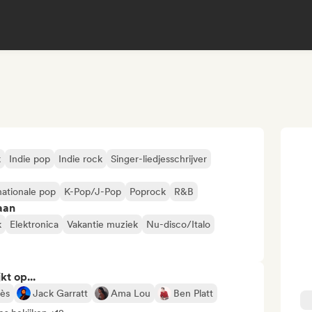
k
Indie pop
Indie rock
Singer-liedjesschrijver
nationale pop
K-Pop/J-Pop
Poprock
R&B
aan
k
Elektronica
Vakantie muziek
Nu-disco/Italo
kt op...
lès
Jack Garratt
Ama Lou
Ben Platt