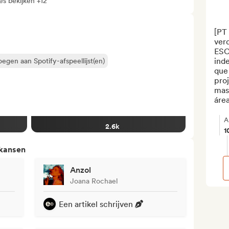
les bekijken +12
[PT 
ver
ESC
inde
egen aan Spotify-afspeellijst(en)
que
proj
mas
área
A
2.6k
1
 kansen
Anzol
Joana Rochael
Een artikel schrijven