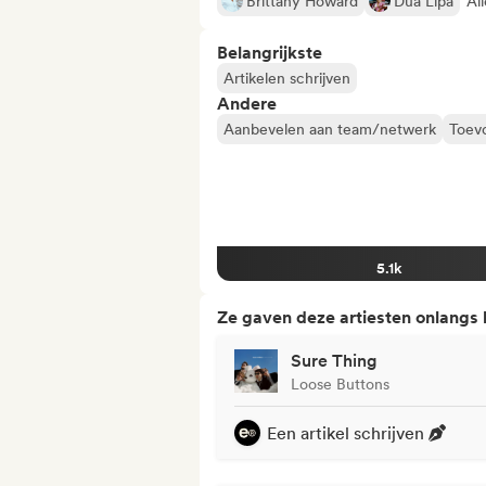
Brittany Howard
Dua Lipa
Al
Belangrijkste
Artikelen schrijven
Andere
Aanbevelen aan team/netwerk
Toevo
5.1k
Ze gaven deze artiesten onlangs
Sure Thing
Loose Buttons
Een artikel schrijven