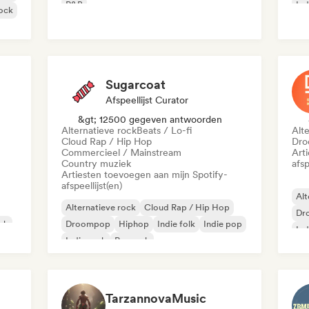
R&B
Ind
ock
Sugarcoat
Afspeellijst Curator
&gt; 12500 gegeven antwoorden
Alternatieve rock
Beats / Lo-fi
Alt
Cloud Rap / Hip Hop
Dro
Commercieel / Mainstream
Art
Country muziek
afsp
Artiesten toevoegen aan mijn Spotify-
afspeellijst(en)
Alt
Alternatieve rock
Cloud Rap / Hip Hop
Dr
iek
Droompop
Hiphop
Indie folk
Indie pop
Ind
Indie rock
Poprock
TarzannovaMusic