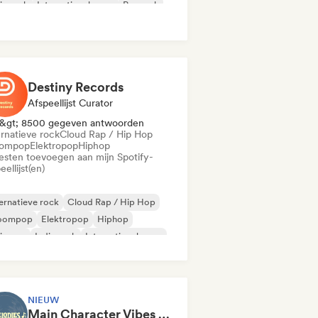
ie rock
Internationale pop
Poprock
Destiny Records
Afspeellijst Curator
&gt; 8500 gegeven antwoorden
ernatieve rock
Cloud Rap / Hip Hop
ompop
Elektropop
Hiphop
iesten toevoegen aan mijn Spotify-
eellijst(en)
ernatieve rock
Cloud Rap / Hip Hop
oompop
Elektropop
Hiphop
ie pop
Indie rock
Internationale pop
NIEUW
Main Character Vibes by ZBMelodies