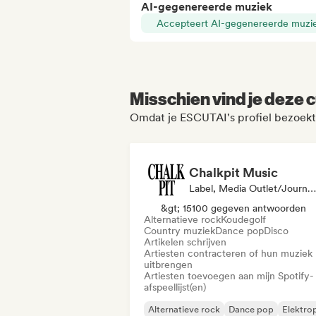
AI-gegenereerde muziek
Accepteert AI-gegenereerde muzi
Misschien vind je deze c
Omdat je ESCUTAI's profiel bezoekt
Chalkpit Music
Label, Media Outlet/Journalist, Afspeellijst Curator
&gt; 15100 gegeven antwoorden
Alternatieve rock
Koudegolf
Country muziek
Dance pop
Disco
Artikelen schrijven
Artiesten contracteren of hun muziek
uitbrengen
Artiesten toevoegen aan mijn Spotify-
afspeellijst(en)
Alternatieve rock
Dance pop
Elektro