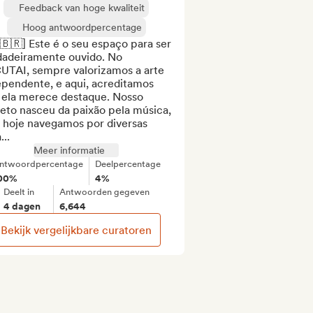
Feedback van hoge kwaliteit
Hoog antwoordpercentage
🇧🇷] Este é o seu espaço para ser 
dadeiramente ouvido. No 
UTAI, sempre valorizamos a arte 
pendente, e aqui, acreditamos 
 ela merece destaque. Nosso 
eto nasceu da paixão pela música, 
 hoje navegamos por diversas 
...
Meer informatie
ntwoordpercentage
Deelpercentage
00%
4%
Deelt in
Antwoorden gegeven
4 dagen
6,644
Bekijk vergelijkbare curatoren