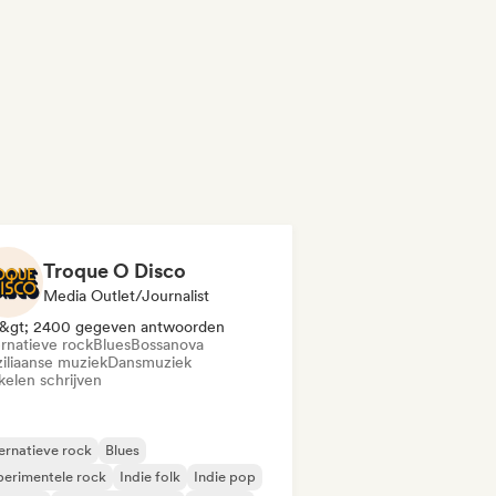
Troque O Disco
Media Outlet/Journalist
&gt; 2400 gegeven antwoorden
ernatieve rock
Blues
Bossanova
ziliaanse muziek
Dansmuziek
kelen schrijven
ernatieve rock
Blues
erimentele rock
Indie folk
Indie pop