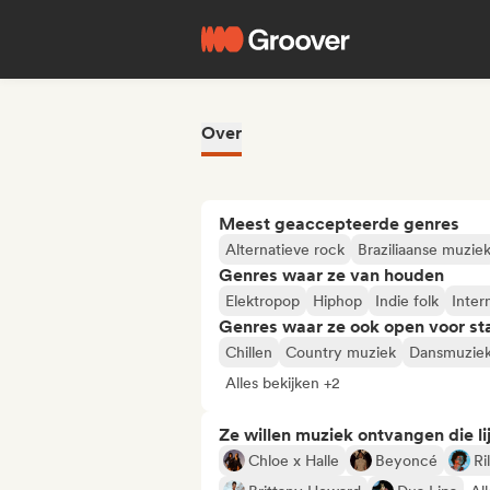
Over
Meest geaccepteerde genres
Alternatieve rock
Braziliaanse muzie
Genres waar ze van houden
Elektropop
Hiphop
Indie folk
Inter
Genres waar ze ook open voor st
Chillen
Country muziek
Dansmuzie
Alles bekijken +2
Ze willen muziek ontvangen die lij
Chloe x Halle
Beyoncé
Ri