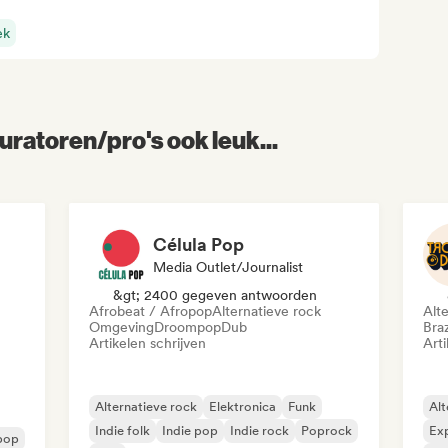
ek
uratoren/pro's ook leuk...
Célula Pop
Media Outlet/Journalist
&gt; 2400 gegeven antwoorden
Afrobeat / Afropop
Alternatieve rock
Alt
Omgeving
Droompop
Dub
Bra
Artikelen schrijven
Arti
Alternatieve rock
Elektronica
Funk
Alt
Indie folk
Indie pop
Indie rock
Poprock
Exp
pop