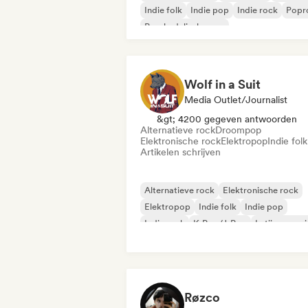
Indie folk
Indie pop
Indie rock
Popr
Psychedelische pop
Wolf in a Suit
Media Outlet/Journalist
&gt; 4200 gegeven antwoorden
Alternatieve rock
Droompop
Elektronische rock
Elektropop
Indie folk
Artikelen schrijven
Alternatieve rock
Elektronische rock
Elektropop
Indie folk
Indie pop
Indie rock
K-Pop/J-Pop
Latijnse muz
Røzco