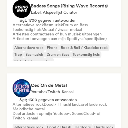
Badass Songs (Rising Wave Records)
Label, Afspeellijst Curator
&gt; 1700 gegeven antwoorden
Alternatieve rock
Basmuziek
Drum en Bass
Toekomstig huis
Metaal / Zwaar metaal
Artiesten contracteren of hun muziek uitbrengen
Artiesten toevoegen aan mijn Spotify-afspeellijst(en)
Alternatieve rock
Phonk
Rock & Roll / Klassieke rock
Trap
Basmuziek
Drum en Bass
Toekomstig huis
Metaal / Zwaar metaal
CeciOn de Metal
Youtube/Twitch-Kanaal
&gt; 1300 gegeven antwoorden
Alternatieve rock
Dood / Thrash
Hardcore
Harde rock
Melodische metal
Deel artiesten op mijn YouTube-, SoundCloud- of
Twitch-kanaal
Alternatieve rock
Dood / Thrash
Hardcore
Harde rock