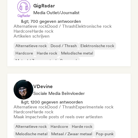
GigRadar
Media Outlet/Journalist
&gt; 700 gegeven antwoorden
Alternatieve rock
Dood / Thrash
Elektronische rock
Hardcore
Harde rock
Artikelen schrijven
Alternatieve rock
Dood / Thrash
Elektronische rock
Hardcore
Harde rock
Melodische metal
Metaal / Zwaar metaal
Pop-punk
VDevine
Sociale Media Beïnvloeder
&gt; 1200 gegeven antwoorden
Alternatieve rock
Dood / Thrash
Experimentele rock
Hardcore
Harde rock
Maak impactvolle posts of reels over artiesten
Alternatieve rock
Hardcore
Harde rock
Melodische metal
Metaal / Zwaar metaal
Pop-punk