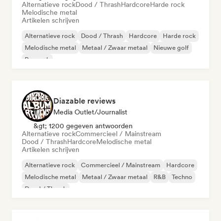
Alternatieve rock
Dood / Thrash
Hardcore
Harde rock
Melodische metal
Artikelen schrijven
Alternatieve rock
Dood / Thrash
Hardcore
Harde rock
Melodische metal
Metaal / Zwaar metaal
Nieuwe golf
Poprock
Diazable reviews
Media Outlet/Journalist
&gt; 1200 gegeven antwoorden
Alternatieve rock
Commercieel / Mainstream
Dood / Thrash
Hardcore
Melodische metal
Artikelen schrijven
Alternatieve rock
Commercieel / Mainstream
Hardcore
Melodische metal
Metaal / Zwaar metaal
R&B
Techno
Dood / Thrash