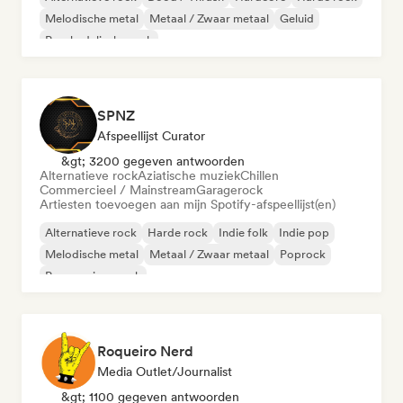
Melodische metal
Metaal / Zwaar metaal
Geluid
Psychedelische rock
SPNZ
Afspeellijst Curator
&gt; 3200 gegeven antwoorden
Alternatieve rock
Aziatische muziek
Chillen
Commercieel / Mainstream
Garagerock
Artiesten toevoegen aan mijn Spotify-afspeellijst(en)
Alternatieve rock
Harde rock
Indie folk
Indie pop
Melodische metal
Metaal / Zwaar metaal
Poprock
Progressieve rock
Roqueiro Nerd
Media Outlet/Journalist
&gt; 1100 gegeven antwoorden