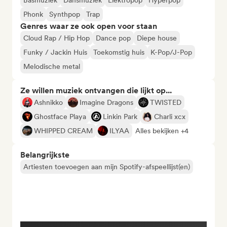
Basmuziek
Dansmuziek
Elektropop
Hyperpop
Phonk
Synthpop
Trap
Genres waar ze ook open voor staan
Cloud Rap / Hip Hop
Dance pop
Diepe house
Funky / Jackin Huis
Toekomstig huis
K-Pop/J-Pop
Melodische metal
Ze willen muziek ontvangen die lijkt op...
Ashnikko
Imagine Dragons
TWISTED
Ghostface Playa
Linkin Park
Charli xcx
WHIPPED CREAM
ILYAA
Alles bekijken +4
Belangrijkste
Artiesten toevoegen aan mijn Spotify-afspeellijst(en)