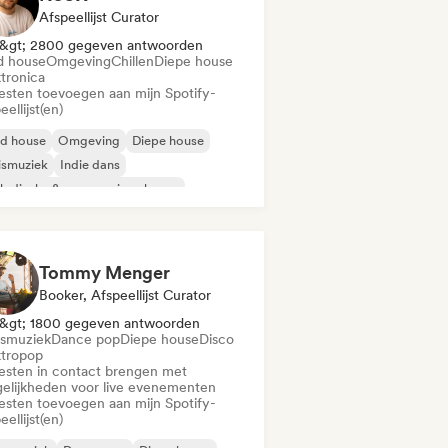
Afspeellijst Curator
&gt; 2800 gegeven antwoorden
d house
Omgeving
Chillen
Diepe house
ktronica
iesten toevoegen aan mijn Spotify-
eellijst(en)
id house
Omgeving
Diepe house
ismuziek
Indie dans
odische & progressieve house
nimaal
Organische house / downtempo
Tommy Menger
Booker, Afspeellijst Curator
&gt; 1800 gegeven antwoorden
smuziek
Dance pop
Diepe house
Disco
ktropop
iesten in contact brengen met
elijkheden voor live evenementen
iesten toevoegen aan mijn Spotify-
eellijst(en)