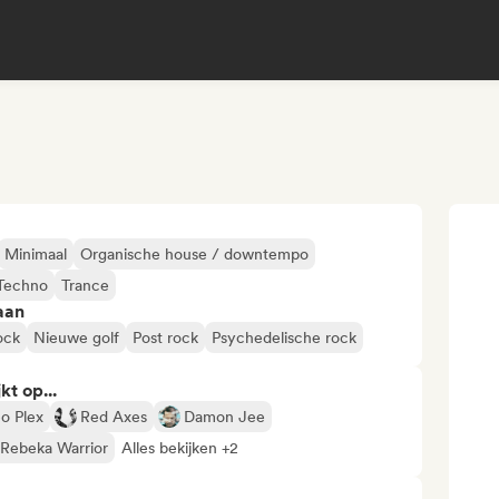
Minimaal
Organische house / downtempo
Techno
Trance
aan
ock
Nieuwe golf
Post rock
Psychedelische rock
kt op...
o Plex
Red Axes
Damon Jee
Rebeka Warrior
Alles bekijken +2