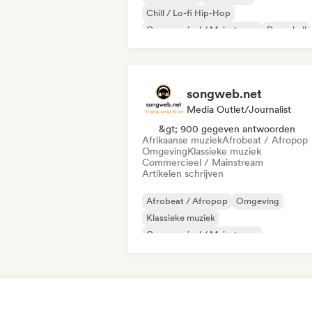
Chill / Lo-fi Hip-Hop
Commercieel / Mainstream
Dancehall
Dance pop
Hiphop
Popziel
songweb.net
Media Outlet/Journalist
&gt; 900 gegeven antwoorden
Afrikaanse muziek
Afrobeat / Afropop
Omgeving
Klassieke muziek
Commercieel / Mainstream
Artikelen schrijven
Afrobeat / Afropop
Omgeving
Klassieke muziek
Commercieel / Mainstream
Country muziek
Dance pop
Boor/Trui
Hiphop