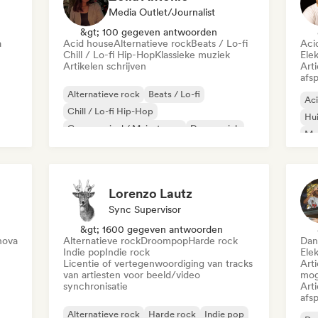
Media Outlet/Journalist
&gt; 100 gegeven antwoorden
a
Acid house
Alternatieve rock
Beats / Lo-fi
Aci
Chill / Lo-fi Hip-Hop
Klassieke muziek
Ele
Artikelen schrijven
Art
afsp
Alternatieve rock
Beats / Lo-fi
Ac
Chill / Lo-fi Hip-Hop
Hu
Commercieel / Mainstream
Dansmuziek
Mel
Disco
Droompop
Huismuziek
Mi
Lorenzo Lautz
Sync Supervisor
&gt; 1600 gegeven antwoorden
nova
Alternatieve rock
Droompop
Harde rock
Dan
Indie pop
Indie rock
Ele
Licentie of vertegenwoordiging van tracks
Art
van artiesten voor beeld/video
mog
synchronisatie
Art
afsp
Alternatieve rock
Harde rock
Indie pop