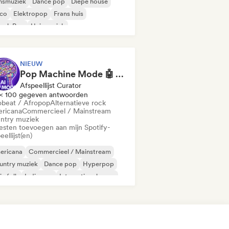
nsmuziek
Dance pop
Diepe house
sco
Elektropop
Frans huis
ench Pop
Huismuziek
NIEUW
Pop Machine Mode 🤖 AI Music, Indie Pop & Dream Pop
Afspeellijst Curator
< 100 gegeven antwoorden
obeat / Afropop
Alternatieve rock
ricana
Commercieel / Mainstream
ntry muziek
iesten toevoegen aan mijn Spotify-
eellijst(en)
ericana
Commercieel / Mainstream
untry muziek
Dance pop
Hyperpop
ie folk
Indie pop
Internationale pop