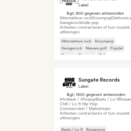
Label
&gt; 800 gegeven antwoorden
Alternatieve rock
Droompop
Elektronic
Garagerock
Indie pop
Artiesten contracteren of hun muziek
uitbrengen
Alternatieve rock
Droompop
Garagerock
Nieuwe golf
Popziel
Reggae
Shoegaze
Ziel
Sungate Records
Label
&gt; 1300 gegeven antwoorden
Afrobeat / Afropop
Beats / Lo-fi
Bossa
Chill / Lo-fi Hip-Hop
Commercieel / Mainstream
Artiesten contracteren of hun muziek
uitbrengen
Beats / Lo-fi
Bossanova