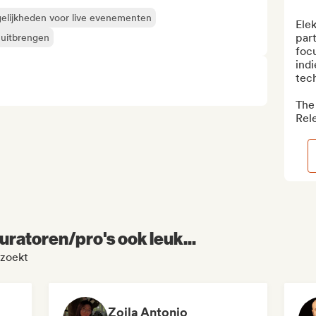
elijkheden voor live evenementen
Elek
part
 uitbrengen
focu
indi
tec
The 
Rele
uratoren/pro's ook leuk...
ezoekt
Zoila Antonio