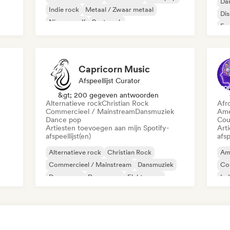
Da
Indie rock
Metaal / Zwaar metaal
Di
Nieuwe golf
Post punk
Fr
Psychedelische rock
Capricorn Music
Afspeellijst Curator
&gt; 200 gegeven antwoorden
Alternatieve rock
Christian Rock
Afr
Commercieel / Mainstream
Dansmuziek
Ame
Dance pop
Cou
Artiesten toevoegen aan mijn Spotify-
Art
afspeellijst(en)
afsp
Alternatieve rock
Christian Rock
Am
Commercieel / Mainstream
Dansmuziek
Co
Dance pop
Droompop
Elektropop
Ind
Huismuziek