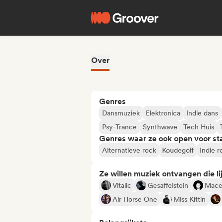
Over
Genres
Dansmuziek
Elektronica
Indie dans
Psy-Trance
Synthwave
Tech Huis
Genres waar ze ook open voor st
Alternatieve rock
Koudegolf
Indie r
Ze willen muziek ontvangen die lij
Vitalic
Gesaffelstein
Mace
Air Horse One
Miss Kittin