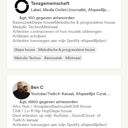
Tanzgemeinschaft
Label, Media Outlet/Journalist, Afspeellijst Curator
&gt; 100 gegeven antwoorden
Basmuziek
Diepe house
Melodische & progressieve house
Melodic Techno
Minimaal
Artiesten contracteren of hun muziek uitbrengen
Artikelen schrijven
Artiesten toevoegen aan mijn Spotify-afspeellijst(en)
Diepe house
Melodische & progressieve house
Melodic Techno
Basmuziek
Minimaal
Ben C
Youtube/Twitch-Kanaal, Afspeellijst Curator
&gt; 6900 gegeven antwoorden
Afro Huis / Amapiano
Basmuziek
Chill House
Chill / Lo-fi Hip-Hop
Diepe house
Deel artiesten op mijn YouTube-, SoundCloud- of
Twitch-kanaal
Artiesten toevoegen aan mijn Spotify-afspeellijst(en)