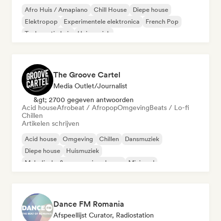
Afro Huis / Amapiano
Chill House
Diepe house
Elektropop
Experimentele elektronica
French Pop
Toekomstig huis
Huismuziek
The Groove Cartel
Media Outlet/Journalist
&gt; 2700 gegeven antwoorden
Acid house
Afrobeat / Afropop
Omgeving
Beats / Lo-fi
Chillen
Artikelen schrijven
Acid house
Omgeving
Chillen
Dansmuziek
Diepe house
Huismuziek
Melodische & progressieve house
Minimaal
Dance FM Romania
Afspeellijst Curator, Radiostation