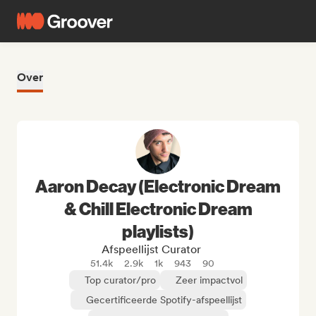
Over
Aaron Decay (Electronic Dream
& Chill Electronic Dream
playlists)
Afspeellijst Curator
51.4k
2.9k
1k
943
90
Top curator/pro
Zeer impactvol
Gecertificeerde Spotify-afspeellijst