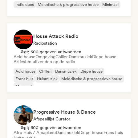
Indie dans
Melodische & progressieve house
Minimaal
House Attack Radio
Radiostation
&gt; 600 gegeven antwoorden
Acid house
Omgeving
Chillen
Dansmuziek
Diepe house
Artiesten uitzenden op de radio
Acid house
Chillen
Dansmuziek
Diepe house
Frans huis
Huismuziek
Melodische & progressieve house
Minimaal
Progressive House & Dance
Afspeellijst Curator
&gt; 600 gegeven antwoorden
Afro Huis / Amapiano
Dansmuziek
Diepe house
Frans huis
Huismuziek