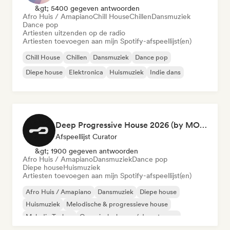
&gt; 5400 gegeven antwoorden
Afro Huis / Amapiano
Chill House
Chillen
Dansmuziek
Dance pop
Artiesten uitzenden op de radio
Artiesten toevoegen aan mijn Spotify-afspeellijst(en)
Chill House
Chillen
Dansmuziek
Dance pop
Diepe house
Elektronica
Huismuziek
Indie dans
Deep Progressive House 2026 (by MODERNDEEP)
Afspeellijst Curator
&gt; 1900 gegeven antwoorden
Afro Huis / Amapiano
Dansmuziek
Dance pop
Diepe house
Huismuziek
Artiesten toevoegen aan mijn Spotify-afspeellijst(en)
Afro Huis / Amapiano
Dansmuziek
Diepe house
Huismuziek
Melodische & progressieve house
Melodic Techno
Organische house / downtempo
Dance pop