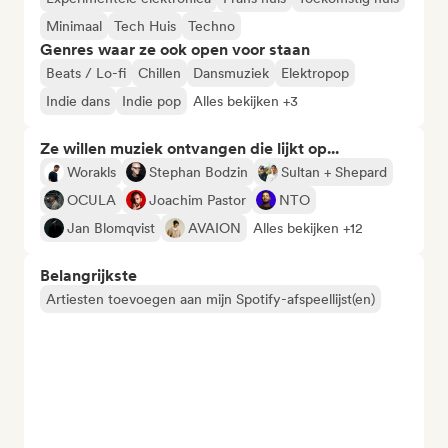
Minimaal
Tech Huis
Techno
Genres waar ze ook open voor staan
Beats / Lo-fi
Chillen
Dansmuziek
Elektropop
Indie dans
Indie pop
Alles bekijken +3
Ze willen muziek ontvangen die lijkt op...
Worakls
Stephan Bodzin
Sultan + Shepard
OCULA
Joachim Pastor
NTO
Jan Blomqvist
AVAION
Alles bekijken +12
Belangrijkste
Artiesten toevoegen aan mijn Spotify-afspeellijst(en)