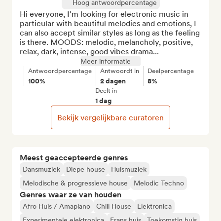
Hoog antwoordpercentage
Hi everyone, I'm looking for electronic music in 
particular with beautiful melodies and emotions, I 
can also accept similar styles as long as the feeling 
is there. MOODS: melodic, melancholy, positive, 
relax, dark, intense, good vibes drama...
Meer informatie
Antwoordpercentage
Antwoordt in
Deelpercentage
100%
2 dagen
8%
Deelt in
1 dag
Bekijk vergelijkbare curatoren
Meest geaccepteerde genres
Dansmuziek
Diepe house
Huismuziek
Melodische & progressieve house
Melodic Techno
Genres waar ze van houden
Afro Huis / Amapiano
Chill House
Elektronica
Experimentele elektronica
Frans huis
Toekomstig huis