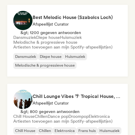
Best Melodic House (Szabolcs Loch)
Afspeellijst Curator
&gt; 1200 gegeven antwoorden
Dansmuziek
Diepe house
Huismuziek
Melodische & progressieve house
Artiesten toevoegen aan mijn Spotify-afspeellijst(en)
Dansmuziek
Diepe house
Huismuziek
Melodische & progressieve house
Chill Lounge Vibes 🌴 Tropical House, Deep House & Downtempo
Afspeellijst Curator
&gt; 800 gegeven antwoorden
Chill House
Chillen
Dance pop
Droompop
Elektronica
Artiesten toevoegen aan mijn Spotify-afspeellijst(en)
Chill House
Chillen
Elektronica
Frans huis
Huismuziek