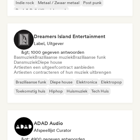
Indie rock
Metaal / Zwaar metaal
Post punk
Rock & Roll / Klassieke rock
Dreamers Island Entertainment
Label, Uitgever
&gt; 1000 gegeven antwoorden
Basmuziek
Braziliaanse muziek
Braziliaanse funk
Dansmuziek
Diepe house
Artiesten een uitgeefcontract aanbieden
Artiesten contracteren of hun muziek uitbrengen
Braziliaanse funk
Diepe house
Elektronica
Elektropop
Toekomstig huis
Hiphop
Huismuziek
Tech Huis
ADAD Audio
Afspeellijst Curator
&gt; 4900 gegeven antwoorden