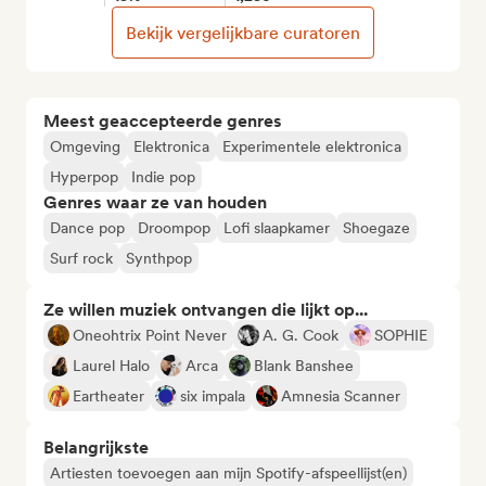
Bekijk vergelijkbare curatoren
Meest geaccepteerde genres
Omgeving
Elektronica
Experimentele elektronica
Hyperpop
Indie pop
Genres waar ze van houden
Dance pop
Droompop
Lofi slaapkamer
Shoegaze
Surf rock
Synthpop
Ze willen muziek ontvangen die lijkt op...
Oneohtrix Point Never
A. G. Cook
SOPHIE
Laurel Halo
Arca
Blank Banshee
Eartheater
six impala
Amnesia Scanner
Belangrijkste
Artiesten toevoegen aan mijn Spotify-afspeellijst(en)