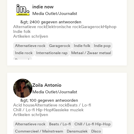
indie now
Media Outlet/Journalist
&gt; 2400 gegeven antwoorden
Alternatieve rock
Elektronische rock
Garagerock
Hiphop
Indie folk
Artikelen schrijven
Alternatieve rock
Garagerock
Indie folk
Indie pop
Indie rock
Internationale rap
Metaal / Zwaar metaal
Poprock
Zoila Antonio
Media Outlet/Journalist
&gt; 100 gegeven antwoorden
Acid house
Alternatieve rock
Beats / Lo-fi
Chill / Lo-fi Hip-Hop
Klassieke muziek
Artikelen schrijven
Alternatieve rock
Beats / Lo-fi
Chill / Lo-fi Hip-Hop
Commercieel / Mainstream
Dansmuziek
Disco