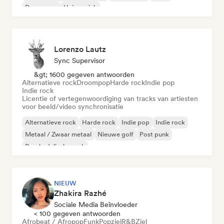
Droompop
Huismuziek
Lorenzo Lautz
Sync Supervisor
&gt; 1600 gegeven antwoorden
Alternatieve rock
Droompop
Harde rock
Indie pop
Indie rock
Licentie of vertegenwoordiging van tracks van artiesten
voor beeld/video synchronisatie
Alternatieve rock
Harde rock
Indie pop
Indie rock
Metaal / Zwaar metaal
Nieuwe golf
Post punk
Psychedelische rock
NIEUW
Zhakira Razhé
Sociale Media Beïnvloeder
< 100 gegeven antwoorden
Afrobeat / Afropop
Funk
Popziel
R&B
Ziel