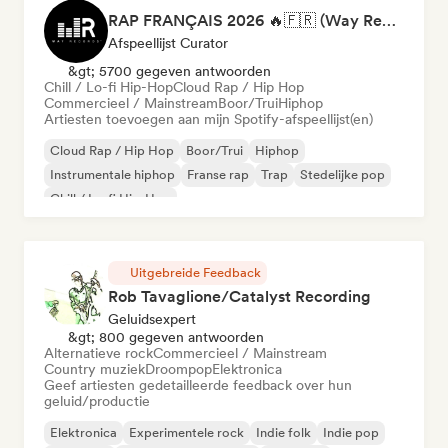
RAP FRANÇAIS 2026 🔥🇫🇷 (Way Records)
Afspeellijst Curator
&gt; 5700 gegeven antwoorden
Chill / Lo-fi Hip-Hop
Cloud Rap / Hip Hop
Commercieel / Mainstream
Boor/Trui
Hiphop
Artiesten toevoegen aan mijn Spotify-afspeellijst(en)
Cloud Rap / Hip Hop
Boor/Trui
Hiphop
Instrumentale hiphop
Franse rap
Trap
Stedelijke pop
Chill / Lo-fi Hip-Hop
Uitgebreide Feedback
Rob Tavaglione/Catalyst Recording
Geluidsexpert
&gt; 800 gegeven antwoorden
Alternatieve rock
Commercieel / Mainstream
Country muziek
Droompop
Elektronica
Geef artiesten gedetailleerde feedback over hun
geluid/productie
Elektronica
Experimentele rock
Indie folk
Indie pop