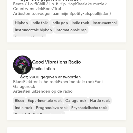
Beats / Lo-fi
Chill / Lo-fi Hip-Hop
Klassieke muziek
Country muziek
Boor/Trui
Artiesten toevoegen aan mijn Spotify-afspeellijst(en)
Hiphop
Indie folk
Indie pop
Indie rock
Instrumentaal
Instrumentale hiphop
Internationale rap
Rap in het Engels
Good Vibrations Radio
Radiostation
&gt; 2900 gegeven antwoorden
Blues
Elektronische rock
Experimentele rock
Funk
Garagerock
Artiesten uitzenden op de radio
Blues
Experimentele rock
Garagerock
Harde rock
Indie rock
Progressieve rock
Psychedelische rock
Rock & Roll / Klassieke rock