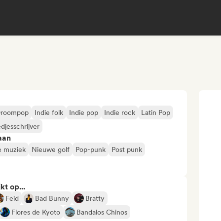
roompop
Indie folk
Indie pop
Indie rock
Latin Pop
edjesschrijver
aan
se muziek
Nieuwe golf
Pop-punk
Post punk
kt op...
Feid
Bad Bunny
Bratty
Flores de Kyoto
Bandalos Chinos