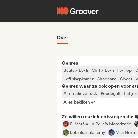
Over
Genres
Beats / Lo-fi
Chill / Lo-fi Hip-Hop
D
Lofi slaapkamer
Shoegaze
Singer-li
Genres waar ze ook open voor st
Alternatieve rock
Koudegolf
Latijn
Alles bekijken +4
Ze willen muziek ontvangen die lij
El Mató a un Policía Motorizado
botanical alchemy
Mila Nova