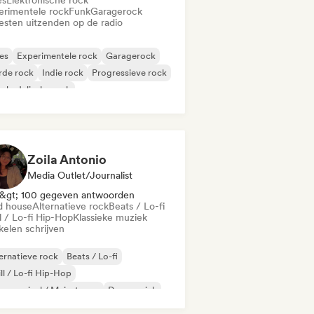
es
Elektronische rock
erimentele rock
Funk
Garagerock
iesten uitzenden op de radio
es
Experimentele rock
Garagerock
rde rock
Indie rock
Progressieve rock
chedelische rock
k & Roll / Klassieke rock
Zoila Antonio
Media Outlet/Journalist
&gt; 100 gegeven antwoorden
d house
Alternatieve rock
Beats / Lo-fi
l / Lo-fi Hip-Hop
Klassieke muziek
kelen schrijven
ernatieve rock
Beats / Lo-fi
ll / Lo-fi Hip-Hop
mmercieel / Mainstream
Dansmuziek
sco
Droompop
Huismuziek