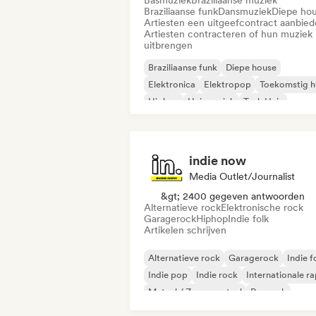
Basmuziek
Braziliaanse muziek
Braziliaanse funk
Dansmuziek
Diepe ho
Artiesten een uitgeefcontract aanbie
Artiesten contracteren of hun muziek
uitbrengen
Braziliaanse funk
Diepe house
Elektronica
Elektropop
Toekomstig h
Hiphop
Huismuziek
Tech Huis
indie now
Media Outlet/Journalist
&gt; 2400 gegeven antwoorden
Alternatieve rock
Elektronische rock
Garagerock
Hiphop
Indie folk
Artikelen schrijven
Alternatieve rock
Garagerock
Indie f
Indie pop
Indie rock
Internationale r
Metaal / Zwaar metaal
Poprock