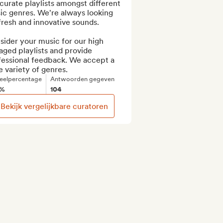
urate playlists amongst different 
c genres. We're always looking 
fresh and innovative sounds.

ider your music for our high 
ged playlists and provide 
fessional feedback. We accept a 
 variety of genres.
eelpercentage
Antwoorden gegeven
%
104
Bekijk vergelijkbare curatoren