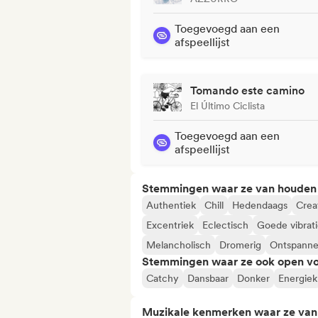
Toegevoegd aan een
afspeellijst
Tomando este camino
El Último Ciclista
Toegevoegd aan een
afspeellijst
Stemmingen waar ze van houden
Authentiek
Chill
Hedendaags
Crea
Excentriek
Eclectisch
Goede vibrati
Melancholisch
Dromerig
Ontspann
Stemmingen waar ze ook open vo
Catchy
Dansbaar
Donker
Energiek
Muzikale kenmerken waar ze va