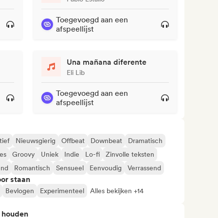
Toegevoegd aan een
afspeellijst
Una mañana diferente
Eli Lib
Toegevoegd aan een
afspeellijst
tief
Nieuwsgierig
Offbeat
Downbeat
Dramatisch
es
Groovy
Uniek
Indie
Lo-fi
Zinvolle teksten
end
Romantisch
Sensueel
Eenvoudig
Verrassend
or staan
Bevlogen
Experimenteel
Alles bekijken +14
n houden