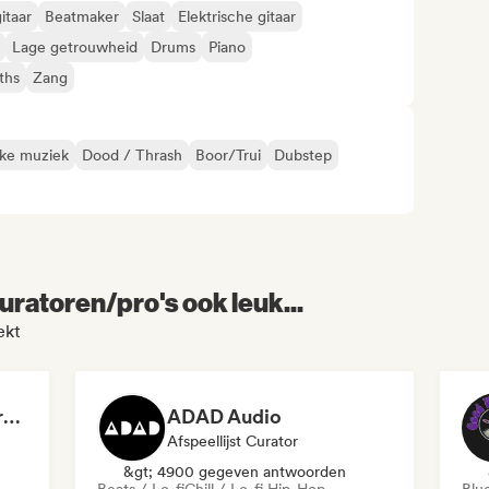
itaar
Beatmaker
Slaat
Elektrische gitaar
Lage getrouwheid
Drums
Piano
ths
Zang
eke muziek
Dood / Thrash
Boor/Trui
Dubstep
uratoren/pro's ook leuk...
ekt
Dreamers Island Entertainment
ADAD Audio
Afspeellijst Curator
&gt; 4900 gegeven antwoorden