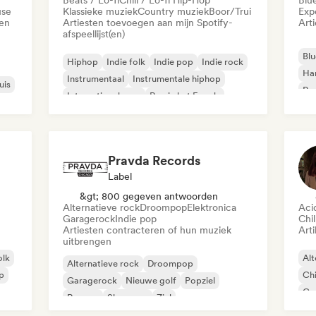
Beats / Lo-fi
Chill / Lo-fi Hip-Hop
Blu
use
Klassieke muziek
Country muziek
Boor/Trui
Exp
den
Artiesten toevoegen aan mijn Spotify-
Art
afspeellijst(en)
Blu
Hiphop
Indie folk
Indie pop
Indie rock
Ha
Instrumentaal
Instrumentale hiphop
uis
Psy
Internationale rap
Rap in het Engels
Roc
Pravda Records
Label
&gt; 800 gegeven antwoorden
Alternatieve rock
Droompop
Elektronica
Aci
Garagerock
Indie pop
Chil
Artiesten contracteren of hun muziek
Arti
uitbrengen
olk
Alt
Alternatieve rock
Droompop
ap
Chi
Garagerock
Nieuwe golf
Popziel
Co
Reggae
Shoegaze
Ziel
Di