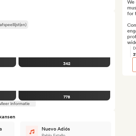
We c
musi
for 
fspeellijst(en)
Cons
enga
pro
wide
D
3
342
778
Meer informatie
 kansen
a
Nuevo Adiós
Pablo Estallo