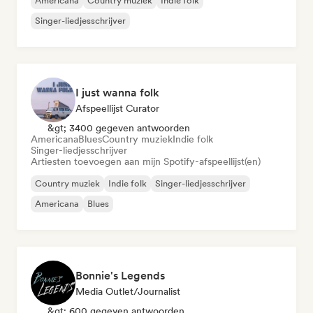
Americana
Country muziek
Indie folk
Singer-liedjesschrijver
I just wanna folk
Afspeellijst Curator
&gt; 3400 gegeven antwoorden
Americana
Blues
Country muziek
Indie folk
Singer-liedjesschrijver
Artiesten toevoegen aan mijn Spotify-afspeellijst(en)
Country muziek
Indie folk
Singer-liedjesschrijver
Americana
Blues
Bonnie's Legends
Media Outlet/Journalist
&gt; 600 gegeven antwoorden