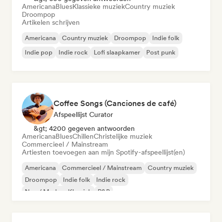
Americana
Blues
Klassieke muziek
Country muziek
Droompop
Artikelen schrijven
Americana
Country muziek
Droompop
Indie folk
Indie pop
Indie rock
Lofi slaapkamer
Post punk
Coffee Songs (Canciones de café)
Afspeellijst Curator
&gt; 4200 gegeven antwoorden
Americana
Blues
Chillen
Christelijke muziek
Commercieel / Mainstream
Artiesten toevoegen aan mijn Spotify-afspeellijst(en)
Americana
Commercieel / Mainstream
Country muziek
Droompop
Indie folk
Indie rock
Neo / Modern Klassiek
R&B