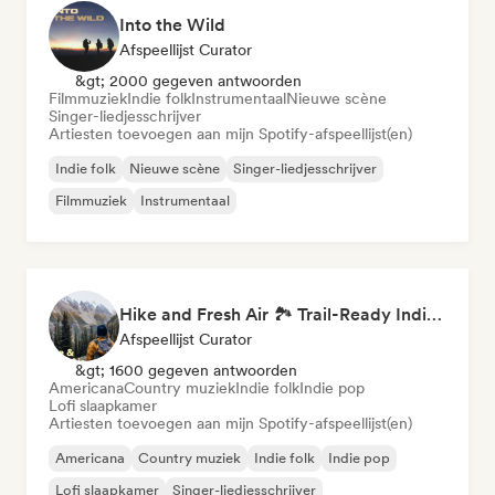
Into the Wild
Afspeellijst Curator
&gt; 2000 gegeven antwoorden
Filmmuziek
Indie folk
Instrumentaal
Nieuwe scène
Singer-liedjesschrijver
Artiesten toevoegen aan mijn Spotify-afspeellijst(en)
Indie folk
Nieuwe scène
Singer-liedjesschrijver
Filmmuziek
Instrumentaal
Hike and Fresh Air 🏞️ Trail-Ready Indie Folk & Acoustic
Afspeellijst Curator
&gt; 1600 gegeven antwoorden
Americana
Country muziek
Indie folk
Indie pop
Lofi slaapkamer
Artiesten toevoegen aan mijn Spotify-afspeellijst(en)
Americana
Country muziek
Indie folk
Indie pop
Lofi slaapkamer
Singer-liedjesschrijver