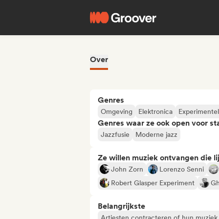
Over
Genres
Omgeving
Elektronica
Experimentel
Genres waar ze ook open voor st
Jazzfusie
Moderne jazz
Ze willen muziek ontvangen die lij
John Zorn
Lorenzo Senni
Robert Glasper Experiment
G
Belangrijkste
Artiesten contracteren of hun muziek