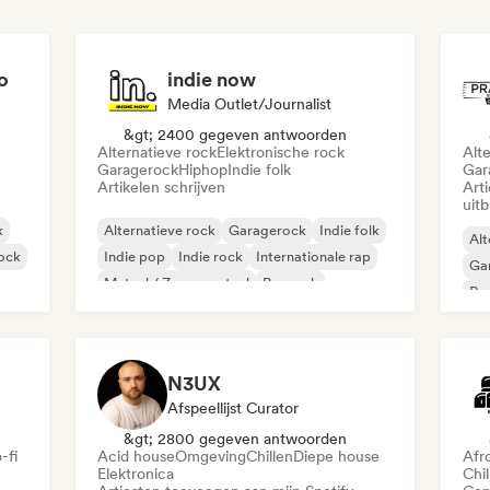
o
indie now
Media Outlet/Journalist
&gt; 2400 gegeven antwoorden
Alternatieve rock
Elektronische rock
Alt
Garagerock
Hiphop
Indie folk
Gar
Artikelen schrijven
Art
uit
k
Alternatieve rock
Garagerock
Indie folk
Alt
rock
Indie pop
Indie rock
Internationale rap
Ga
Metaal / Zwaar metaal
Poprock
Re
N3UX
Afspeellijst Curator
&gt; 2800 gegeven antwoorden
-fi
Acid house
Omgeving
Chillen
Diepe house
Afr
Elektronica
Chil