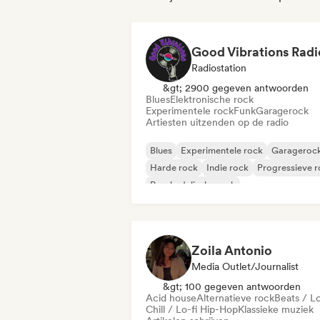
Good Vibrations Radi
Radiostation
&gt; 2900 gegeven antwoorden
Blues
Elektronische rock
Experimentele rock
Funk
Garagerock
Artiesten uitzenden op de radio
Blues
Experimentele rock
Garageroc
Harde rock
Indie rock
Progressieve 
Psychedelische rock
Rock & Roll / Klassieke rock
Zoila Antonio
Media Outlet/Journalist
&gt; 100 gegeven antwoorden
Acid house
Alternatieve rock
Beats / Lo
Chill / Lo-fi Hip-Hop
Klassieke muziek