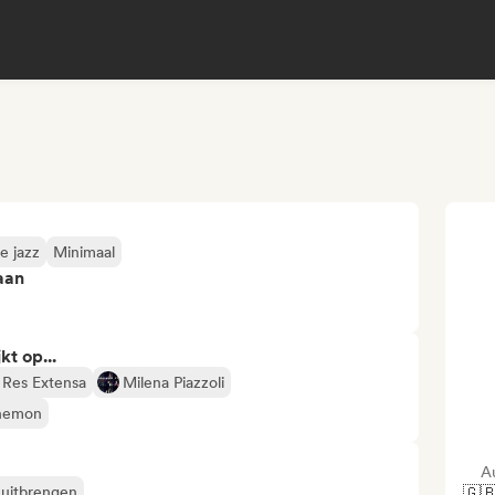
e jazz
Minimaal
aan
kt op...
Res Extensa
Milena Piazzoli
hemon
A
 uitbrengen
🇬🇧