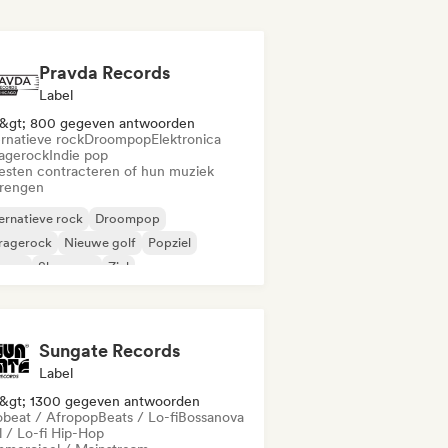
Pravda Records
Label
&gt; 800 gegeven antwoorden
ernatieve rock
Droompop
Elektronica
agerock
Indie pop
iesten contracteren of hun muziek
brengen
ernatieve rock
Droompop
ragerock
Nieuwe golf
Popziel
ggae
Shoegaze
Ziel
Sungate Records
Label
&gt; 1300 gegeven antwoorden
obeat / Afropop
Beats / Lo-fi
Bossanova
l / Lo-fi Hip-Hop