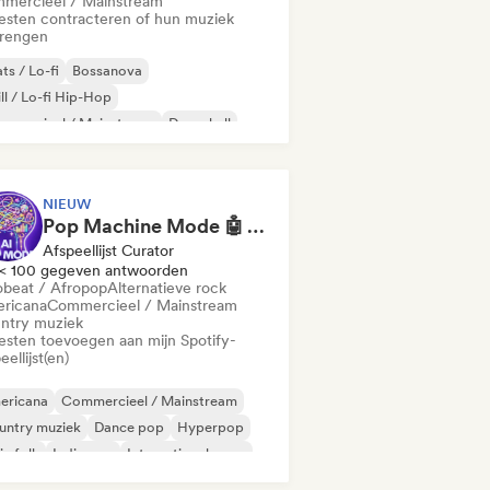
mercieel / Mainstream
iesten contracteren of hun muziek
brengen
ts / Lo-fi
Bossanova
ll / Lo-fi Hip-Hop
mmercieel / Mainstream
Dancehall
nce pop
Hiphop
Popziel
NIEUW
Pop Machine Mode 🤖 AI Music, Indie Pop & Dream Pop
Afspeellijst Curator
< 100 gegeven antwoorden
obeat / Afropop
Alternatieve rock
ricana
Commercieel / Mainstream
ntry muziek
iesten toevoegen aan mijn Spotify-
eellijst(en)
ericana
Commercieel / Mainstream
untry muziek
Dance pop
Hyperpop
ie folk
Indie pop
Internationale pop