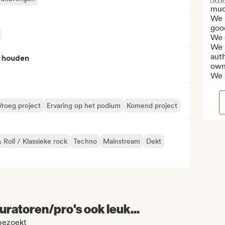
muc
We r
good
We 
We s
aut
n houden
own
We d
Vroeg project
Ervaring op het podium
Komend project
 Roll / Klassieke rock
Techno
Mainstream
Dekt
uratoren/pro's ook leuk...
bezoekt