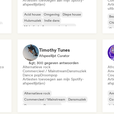
Artiesten toevoegen aan mijn Spotify-
Com
afspeellijst(en)
Art
uit
Acid house
Omgeving
Diepe house
Bea
Huismuziek
Indie dans
Chi
k
Melodische & progressieve house
Co
Minimaal
Organische house / downtempo
Da
Timothy Tunes
Afspeellijst Curator
&gt; 300 gegeven antwoorden
sco
Alternatieve rock
Afr
Commercieel / Mainstream
Dansmuziek
Ame
Dance pop
Droompop
Cou
Artiesten toevoegen aan mijn Spotify-
Art
afspeellijst(en)
afsp
Alternatieve rock
Am
Commercieel / Mainstream
Dansmuziek
Co
Dance pop
Droompop
Ind
Elektronische rock
Toekomstig huis