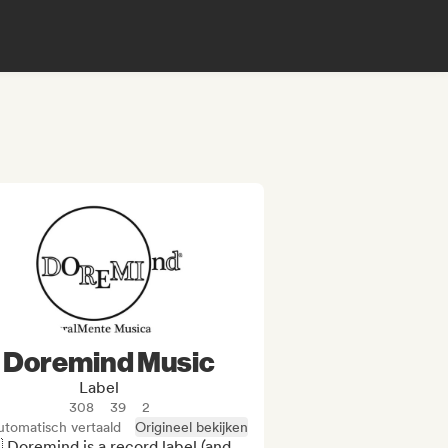
Doremind Music
Label
308
39
2
utomatisch vertaald
Origineel bekijken
 Doremind is a record label (and 