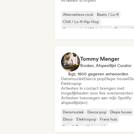
Artikelen schrijven
Alternatieve rock
Beats / Lo-fi
Chill / Lo-fi Hip-Hop
Commercieel / Mainstream
Dansmuzie
Disco
Droompop
Huismuziek
Tommy Menger
Booker, Afspeellijst Curator
&gt; 1800 gegeven antwoorden
Dansmuziek
Dance pop
Diepe house
Di
Elektropop
Artiesten in contact brengen met
mogelijkheden voor live evenementen
Artiesten toevoegen aan mijn Spotify-
afspeellijst(en)
Dansmuziek
Dance pop
Diepe house
Disco
Elektropop
Frans huis
French Pop
Huismuziek