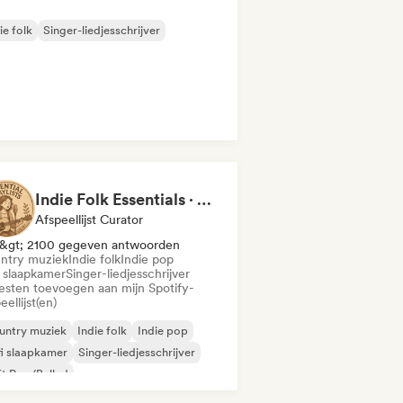
ie folk
Singer-liedjesschrijver
Indie Folk Essentials · by Essential Playlists
Afspeellijst Curator
&gt; 2100 gegeven antwoorden
ntry muziek
Indie folk
Indie pop
i slaapkamer
Singer-liedjesschrijver
iesten toevoegen aan mijn Spotify-
eellijst(en)
untry muziek
Indie folk
Indie pop
i slaapkamer
Singer-liedjesschrijver
t Pop/Ballad