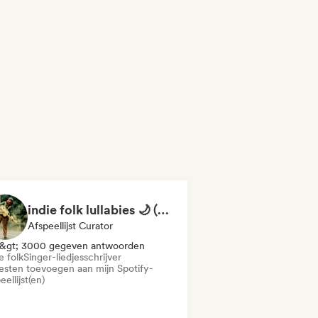
indie folk lullabies 🌙 (by okay alright)
Afspeellijst Curator
&gt; 3000 gegeven antwoorden
e folk
Singer-liedjesschrijver
iesten toevoegen aan mijn Spotify-
eellijst(en)