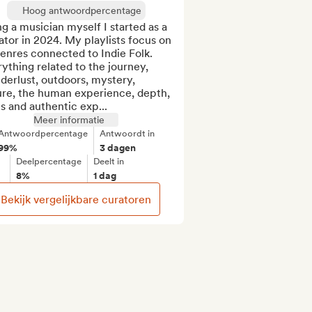
Hoog antwoordpercentage
g a musician myself I started as a 
tor in 2024. My playlists focus on 
genres connected to Indie Folk. 
ything related to the journey, 
erlust, outdoors, mystery, 
ure, the human experience, depth, 
s and authentic exp...
Meer informatie
Antwoordpercentage
Antwoordt in
99%
3 dagen
Deelpercentage
Deelt in
8%
1 dag
Bekijk vergelijkbare curatoren