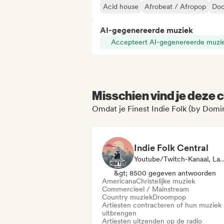
Acid house
Afrobeat / Afropop
Doo
AI-gegenereerde muziek
Accepteert AI-gegenereerde muzi
Misschien vind je deze c
Omdat je Finest Indie Folk (by Domin
Indie Folk Central
Youtube/Twitch-Kanaal, Label, Afspeellijst
&gt; 8500 gegeven antwoorden
Americana
Christelijke muziek
Commercieel / Mainstream
Country muziek
Droompop
Artiesten contracteren of hun muziek
uitbrengen
Artiesten uitzenden op de radio