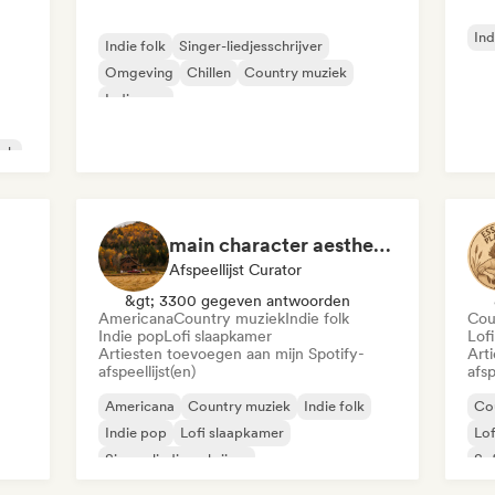
Ind
Indie folk
Singer-liedjesschrijver
Omgeving
Chillen
Country muziek
Indie pop
iek
main character aesthetic
Afspeellijst Curator
&gt; 3300 gegeven antwoorden
Americana
Country muziek
Indie folk
Cou
Indie pop
Lofi slaapkamer
Lof
Artiesten toevoegen aan mijn Spotify-
Art
afspeellijst(en)
afsp
Americana
Country muziek
Indie folk
Co
Indie pop
Lofi slaapkamer
Lof
Singer-liedjesschrijver
Sof