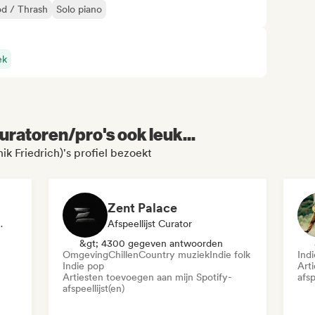
d / Thrash
Solo piano
ek
uratoren/pro's ook leuk...
ik Friedrich)'s profiel bezoekt
Zent Palace
 Curator, Radiostation
Afspeellijst Curator
&gt; 4300 gegeven antwoorden
Omgeving
Chillen
Country muziek
Indie folk
Indi
Indie pop
Art
Artiesten toevoegen aan mijn Spotify-
afsp
afspeellijst(en)