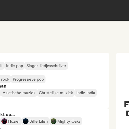
lk
Indie pop
Singer-liedjesschrijver
e rock
Progressieve pop
aan
Aziatische muziek
Christelijke muziek
Indie India
F
kt op...
Hozier
Billie Eilish
Mighty Oaks