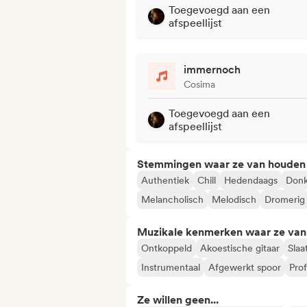
Toegevoegd aan een
afspeellijst
immernoch
Cosima
Toegevoegd aan een
afspeellijst
Stemmingen waar ze van houden
Authentiek
Chill
Hedendaags
Donk
Melancholisch
Melodisch
Dromerig
Muzikale kenmerken waar ze va
Ontkoppeld
Akoestische gitaar
Slaa
Instrumentaal
Afgewerkt spoor
Prof
Ze willen geen...