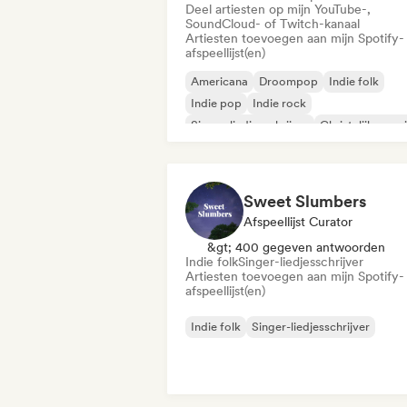
Deel artiesten op mijn YouTube-,
SoundCloud- of Twitch-kanaal
Artiesten toevoegen aan mijn Spotify-
afspeellijst(en)
Americana
Droompop
Indie folk
Indie pop
Indie rock
Singer-liedjesschrijver
Christelijke muz
Commercieel / Mainstream
Sweet Slumbers
Afspeellijst Curator
&gt; 400 gegeven antwoorden
Indie folk
Singer-liedjesschrijver
Artiesten toevoegen aan mijn Spotify-
afspeellijst(en)
Indie folk
Singer-liedjesschrijver