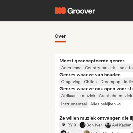
Over
Meest geaccepteerde genres
Americana
Country muziek
Indie fo
Genres waar ze van houden
Omgeving
Chillen
Droompop
Indi
Genres waar ze ook open voor st
Afrikaanse muziek
Arabische muziek
Instrumentaal
Alles bekijken +2
Ze willen muziek ontvangen die lij
RY X
Bon Iver
Avi Kaplan