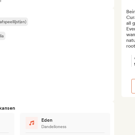
2
Bein
Cura
fspeellijst(en)
all 
Ever
wand
ia
nat
root
 kansen
Eden
Dandelioness